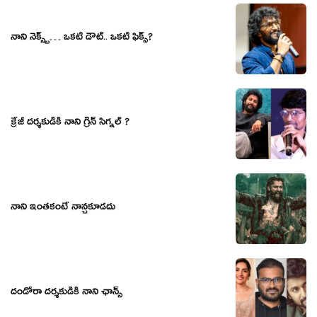
నాని నెక్స్ట్… ఒకటి డౌట్.. ఒకటి ఫిక్స్?
క్రేజీ దర్శకుడికి నాని గ్రీన్ సిగ్నల్ ?
నాని ఇంతకంటే నాన్చకూడదు
దండోరా దర్శకుడికి నాని ఛాన్స్