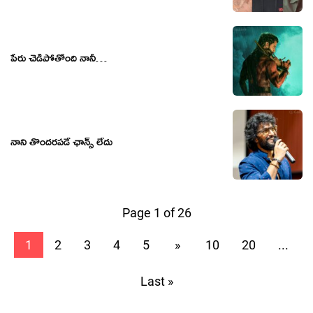
పేరు చెడిపోతోంది నానీ…
నాని తొందరపడే ఛాన్స్ లేదు
Page 1 of 26
1
2
3
4
5
»
10
20
...
Last »