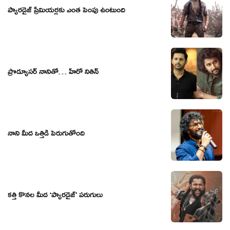
ప్యారడైజ్ ప్రీమియర్లకు ఎంత పెంపు ఉంటుంది
ప్రొడ్యూసర్ నానితో… హీరో నితిన్
నాని మీద ఒత్తిడి పెరుగుతోంది
కత్తి కొనల మీద ‘ప్యారడైజ్’ పరుగులు