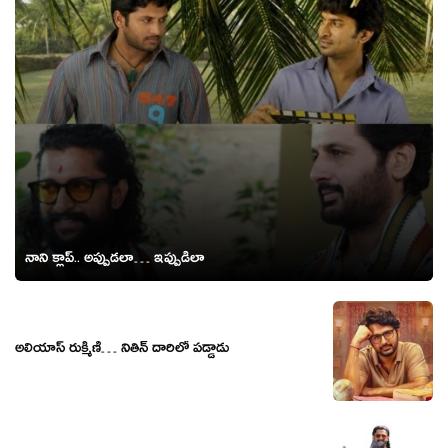
నాని క్లాప్.. అప్పుడలా… ఇప్పుడిలా
అలియాస్ రుక్మిణి… నితిన్ దారిలో పడ్డాడు