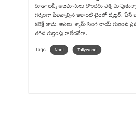
కూడా బన్నీ అభిమానులు కొందరు ఎత్తి చూపుతున
గర్వంగా ఫీలవ్వాల్సిన ఇలాంటి టైంలో ట్విట్టర్, ఫేస
కరెక్ట్ కాదు. అసలు శ్యామ్ సింగ రాయ్ గురించి ప్
తగిన గుర్తింపు రాలేదనేగా.
Tags
Nani
Tollywood