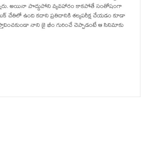
్నారు. అయినా పొద్దుపోని వ్యవహారం కాకపోతే సంతోషంగా
్ బుక్ చేతిలో ఉంది కదాని ప్రతిదానికి శల్యపరీక్ష చేయడం కూడా
రస్తావించకుండా నాని జై భీం గురించే చెప్పాడంటే ఆ సినిమాకు