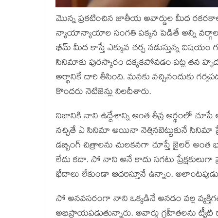
మొన్న ప్రకటించిన జాతీయ అవార్డుల మీద రకరకా
న్యాయాన్యాయాల సంగతి పక్కన పెడితే అన్ని వర్
భీమ్ మీద కాస్తే ఎక్కువ చర్చ నడుస్తున్న విషయం గమ
సినిమాకు పురస్కారం దక్కకపోవడం పట్ల తన హృదయం
అర్థానికే దారి తీసింది. మనకు వచ్చినందుకు గర
కొందరు నెటిజెన్లు నిలదీశారు.
నిజానికి నాని ఉద్దేశాన్ని అంత తీవ్ర అర్థంలో 
నచ్చితే ఏ సినిమా అయినా నెత్తినబెట్టుకునే సిన
డబ్బింగ్ చిత్రాలను చులకనగా చూస్తే జైలర్ అంత భ
లేదు కదా. సో నాని అనే కాదు సగటు ప్రేక్షకులుగా ప
భేదాలు లేకుండా ఆదరిస్తూనే ఉన్నాం. అలాంటపుడు
సో అనవసరంగా నాని ఒక్కడినే అనడం వల్ల వ్యక్తిగ
అభిప్రాయపడుతున్నారు. అవార్డు గ్రహీతలను ట్వీట్ ద