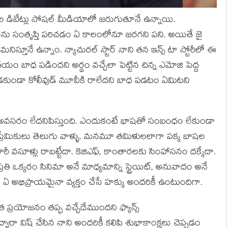
ల డిబేట్లు సోషల్ మీడియాలో జరుగుతూనే ఉన్నాయి.
గాలను సంతృప్తి పరిచడం ఏ కాలంలోనూ జరగని పని. అయితే జై
నిస్తూనే ఉన్నాం. న్యాచురల్ స్టార్ నాని తన ఇన్స్ టా స్టోరీలో ఈ
 బాధ పడిందని అర్థం వచ్చేలా పెట్టిన చిన్న ఎమోజి పెద్ద
్వపడకుండా కోలీవుడ్ మూవీకి రాలేదని బాధ పడటం ఏమిటని
చూసే అవసరం లేదనిపిస్తుంది. ఎందుకంటే భాషతో సంబంధం లేకుండా
ిమా ప్రేమికులు తెలుగు వాళ్ళు. మనమూ తమిళులలాగా పక్క బాషల
ారీ వసూళ్లు రాబట్టేదా. కెజిఎఫ్, కాంతారలకు సింహాసనం దక్కేదా.
్రతి ఒక్కరం సినిమా అనే మాధ్యమాన్ని స్ట్రెయిట్, అనువాదం అనే
 ఏ అభిప్రాయమైనా వ్యక్తం చేసే హక్కు అందరికీ ఉంటుందిగా.
త ప్రయోజనం తప్ప వచ్చేదేముందని ఫ్యాన్స్
్వారా విష్ చేసిన నాని అందరికీ కలిపి శుభాకాంక్షలు చెప్పడం