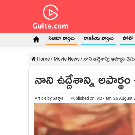
సినిమా వార్తలు
రాజకీయ వార్తలు
ఫోటో గ
Home
/
Movie News
/
నాని ఉద్దేశాన్ని అపార్థం చేస
నాని ఉద్దేశాన్ని అపార్థం
Article by
Satya
Published on: 9:07 am, 26 August