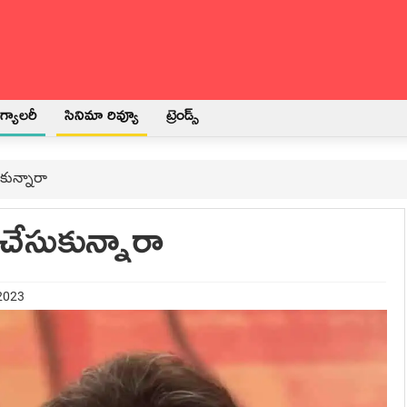
్యాలరీ
సినిమా రివ్యూ
ట్రెండ్స్
ుకున్నారా
 చేసుకున్నారా
 2023