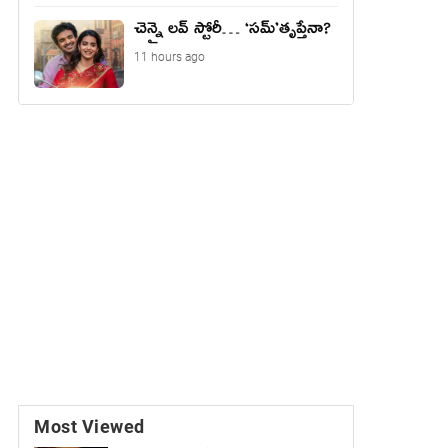
చెన్నై లవ్ స్టోరీ… ‘సమ్’తృప్తేనా?
11 hours ago
Most Viewed