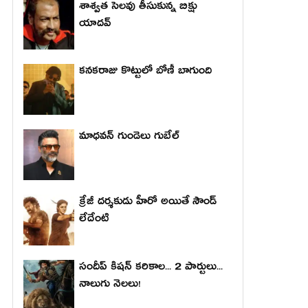
శాశ్వత సెలవు తీసుకున్న బిక్షు
యాదవ్
కనకరాజు కొట్టులో బోణీ బాగుంది
మాధ‌వ‌న్ గుండెలు గుబేల్‌
క్రేజీ దర్శకుడు హీరో అయితే సౌండ్
లేదేంటి
సందీప్ కిషన్ కరికాల... 2 పార్టులు...
నాలుగు నెలలు!