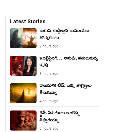
Latest Stories
రాకాసి గాడ్జిల్లాని రామాయణ
తొక్కగలదా
2 hours ago
ఇంట్రెస్టింగ్… అనుష్క వదులుకున్న
KJQ
3 hours ago
రాజమౌళి టీమ్ ఎన్ని జాగ్రత్తలు
తీసుకున్నా
4 hours ago
క్రైమ్ సినిమాలు ఇంకెన్ని
తీస్తారయ్యా
6 hours ago