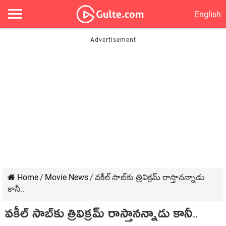
English
Home
/
Movie News
/
వ‌కీల్ సాబ్‌కు త్రివిక్ర‌మ్ రాస్తాన‌న్నాడు
కానీ..
వ‌కీల్ సాబ్‌కు త్రివిక్ర‌మ్ రాస్తాన‌న్నాడు కానీ..