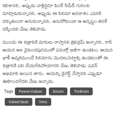
క‌లిశాన‌ని.. అప్పుడు వాళ్లిద్ద‌రూ పింక్ రీమేక్ గురించి
మాట్లాడుకున్నార‌ని.. అప్పుడు ఈ సినిమా అవ‌కాశం ఎవ‌రికి
ద‌క్కుతుందా అనుకున్నానని.. అనుకోకుండా ఆ అదృష్టం త‌న‌కే
ద‌క్కింద‌ని వేణు తెలిపాడు.
ముందు ఈ చిత్రానికి మాట‌లు రాస్తాన‌ని త్రివిక్ర‌మ్ అన్నార‌ని.. కానీ
ఆయన అల వైకుంఠ‌పుర‌ములో ప‌నుల్లో బిజీగా ఉండ‌టం, ఆయ‌న
ఖాళీ అవ్వ‌క‌ముందే సినిమాను మొద‌లుపెట్టాల్సి ఉండ‌టంతో ఈ
చిత్రానికి ప‌ని చేయ‌లేక‌పోయార‌ని వేణు తెలిపాడు. ప‌వ‌న్
అభిమాని అయిన తాను.. ఆయ‌న్ని డైరెక్ట్ చేస్తాన‌ని ఎప్పుడూ
ఊహించ‌లేద‌ని వేణు అన్నాడు.
Tags
Pawan Kalyan
Sriram
Trivikram
Vakeel Saab
Venu