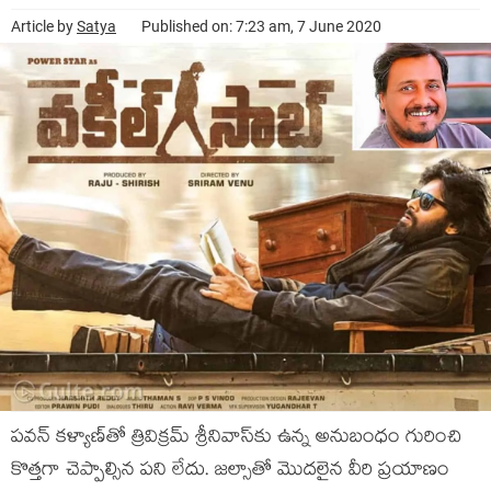
Article by
Satya
Published on: 7:23 am, 7 June 2020
ప‌వ‌న్ క‌ళ్యాణ్‌తో త్రివిక్ర‌మ్ శ్రీనివాస్‌కు ఉన్న అనుబంధం గురించి
కొత్త‌గా చెప్పాల్సిన ప‌ని లేదు. జ‌ల్సాతో మొద‌లైన వీరి ప్ర‌యాణం