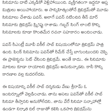
సినిమాను దాటి ఎక్క‌డికో వెళ్లిపోయింది. వ్య‌క్తిగ‌తంగా ఇద్ద‌రూ ఆప్త
మిత్రులు అయిపోయారు. ఆ సాన్నిహిత్యంతోనే త్రివిక్ర‌మ్‌తో మూడు
సినిమాలు చేశాడు ప‌వ‌న్. అలాగే ప‌వ‌న్ న‌టించిన తీన్ మార్
సినిమాకు త్రివిక్ర‌మ్ స్క్రిప్టు రాశాడు. గ‌బ్బ‌ర్ సింగ్ లాంటి కొన్ని
సినిమాల‌కు కూడా కొంత‌మేర‌ ర‌చ‌నా స‌హ‌కారం అందించాడు.
ప‌వ‌న్ రీఎంట్రీ మూవీ వకీల్ సాబ్ విష‌యంలోనూ త్రివిక్రమ్ పాత్ర
ఉంది. పింక్ సినిమాను ప‌వ‌న్‌తో రీమేక్ చేస్తే బాగుంటుంద‌ని చెప్పి
ఈ ప్రాజెక్టును సెట్ చేసింది త్రివిక్ర‌మే. అంతే కాదు.. ఈ సినిమాకు
మాట‌లు కూడా రాయాల‌ని త్రివిక్ర‌మ్ అనుకున్నాడ‌ట‌. కానీ కొన్ని
కార‌ణాల వ‌ల్ల కుద‌ర‌లేద‌ట‌.
ఈ విష‌యాన్ని వ‌కీల్ సాబ్ ద‌ర్శ‌కుడు వేణు శ్రీరామ్ ఓ
ఇంట‌ర్వ్యూలో వెల్ల‌డించాడు. తాను అస‌లు ప‌వ‌న్‌తో వ‌కీల్ సాబ్
సినిమా తీస్తాన‌ని అనుకోలేద‌ని.. తాను వేరే సినిమా స‌న్నాహాల్లో
ఉండ‌గా నిర్మాత దిల్ రాజుతో క‌లిసి ఒక‌సారి త్రివిక్ర‌మ్‌ను