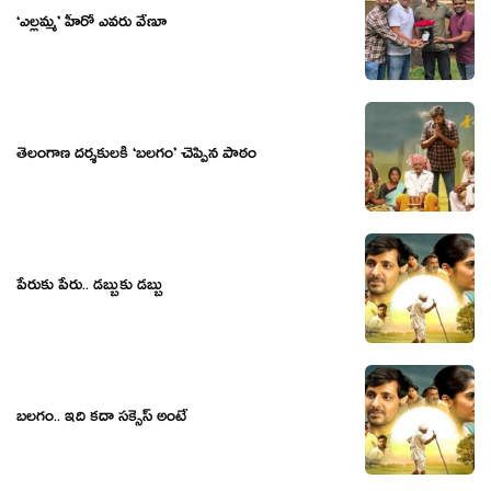
‘ఎల్లమ్మ’ హీరో ఎవరు వేణూ
తెలంగాణ దర్శకులకి ‘బలగం’ చెప్పిన పాఠం
పేరుకు పేరు.. డబ్బుకు డబ్బు
బలగం.. ఇది కదా సక్సెస్ అంటే