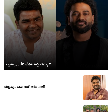
ఎల్లమ్మ… దేవి చేతికి వచ్చిందమ్మా ?
యల్లమ్మ.. అటు తిరిగి ఇటు తిరిగి…