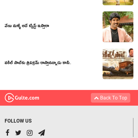
వేణు మళ్ళీ అదే ట్విస్ట్ ఇస్తారా
వ‌కీల్ సాబ్‌కు త్రివిక్ర‌మ్ రాస్తాన‌న్నాడు కానీ..
Back To Top
FOLLOW US