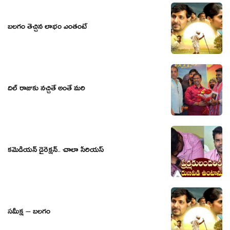
బలగం తెచ్చిన లాభం ఎంతంటే
దిల్ రాజుకు నచ్చితే అంతే మరి
క‌మెడియ‌న్ డైరెక్ష‌న్‌.. చాలా సీరియ‌స్
సమీక్ష – బలగం