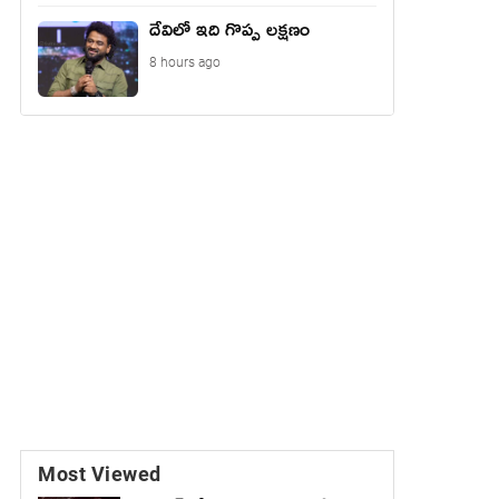
దేవిలో ఇది గొప్ప లక్షణం
8 hours ago
Most Viewed