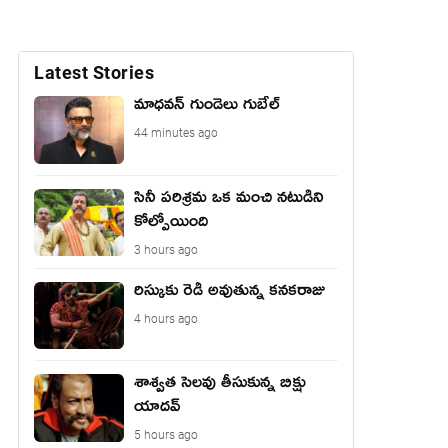
Latest Stories
మాధ‌వ‌న్ గుండెలు గుబేల్‌
44 minutes ago
సినీ పరిశ్రమ ఒక మంచి నటుడిని
కోల్పోయింది
3 hours ago
రిస్కుకు రెడీ అవుతున్న కనకరాజు
4 hours ago
శాశ్వత సెలవు తీసుకున్న బిక్షు
యాదవ్
5 hours ago