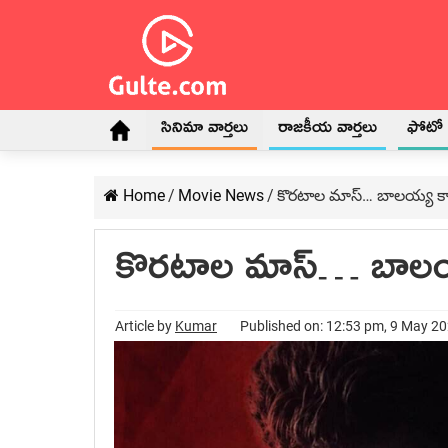
సినిమా వార్తలు
రాజకీయ వార్తలు
ఫోటో గ
Home
/
Movie News
/
కొరటాల మాస్… బాలయ్య కార
కొరటాల మాస్… బాలయ్
Article by
Kumar
Published on: 12:53 pm, 9 May 2