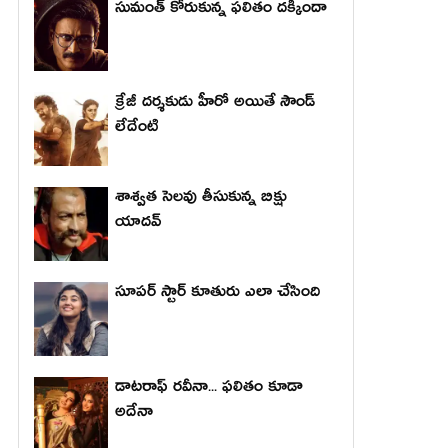
సుమంత్ కోరుకున్న ఫలితం దక్కిందా
క్రేజీ దర్శకుడు హీరో అయితే సౌండ్
లేదేంటి
శాశ్వత సెలవు తీసుకున్న బిక్షు
యాదవ్
సూపర్ స్టార్ కూతురు ఎలా చేసింది
డాటరాఫ్ రవీనా... ఫలితం కూడా
అదేనా