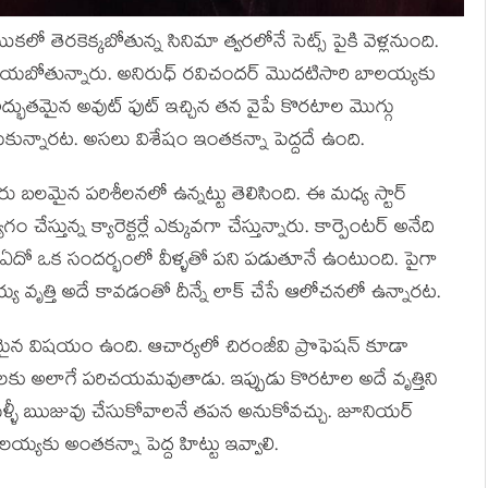
 తెరకెక్కబోతున్న సినిమా త్వరలోనే సెట్స్ పైకి వెళ్లనుంది.
ేయబోతున్నారు. అనిరుధ్ రవిచందర్ మొదటిసారి బాలయ్యకు
ుతమైన అవుట్ ఫుట్ ఇచ్చిన తన వైపే కొరటాల మొగ్గు
ున్నారట. అసలు విశేషం ఇంతకన్నా పెద్దదే ఉంది.
ేరు బలమైన పరిశీలనలో ఉన్నట్టు తెలిసింది. ఈ మధ్య స్టార్
ేస్తున్న క్యారెక్టర్లే ఎక్కువగా చేస్తున్నారు. కార్పెంటర్ అనేది
ఏదో ఒక సందర్భంలో వీళ్ళతో పని పడుతూనే ఉంటుంది. పైగా
్య వృత్తి అదే కావడంతో దీన్నే లాక్ చేసే ఆలోచనలో ఉన్నారట.
కరమైన విషయం ఉంది. ఆచార్యలో చిరంజీవి ప్రొఫెషన్ కూడా
జనాలకు అలాగే పరిచయమవుతాడు. ఇప్పుడు కొరటాల అదే వృత్తిని
 మళ్ళీ ఋజువు చేసుకోవాలనే తపన అనుకోవచ్చు. జూనియర్
ాలయ్యకు అంతకన్నా పెద్ద హిట్టు ఇవ్వాలి.