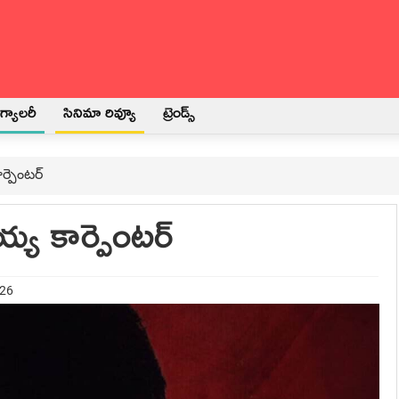
్యాలరీ
సినిమా రివ్యూ
ట్రెండ్స్
్పెంటర్
య కార్పెంటర్
026