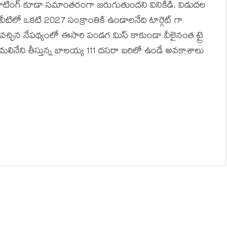
ా షూటింగ్ కూడా సమాంతరంగా జరుగుతుందని వినికిడి. విడుదల
ిలో ఒకటి 2027 సంక్రాంతికి ఉండాలనేది టార్గెట్ గా
చ్చిన నేపథ్యంలో ఈసారి పండగ మిస్ కాకుండా వీలైనంత ట్రై
ే మలినేని తీస్తున్న బాలయ్య 111 దసరా బరిలో ఉండే అవకాశాలు