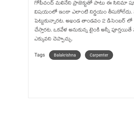
గోపీచంద్ మలినేని ప్రాజెక్టుతో పాటు ఈ సినిమ
విషయంలో ఇంకా ఎలాంటి నిర్ణయం తీసుకోలేదు. వీట
పెట్టుకున్నారట. అఖండ తాండవం 2 డిసెంబర్ లో వ
చేస్తారట. ఒకవేళ అనుకున్న టైంకి అన్నీ పూర్తయిత
ఎక్కువని చెప్పొచ్చు.
Tags
Balakrishna
Carpenter