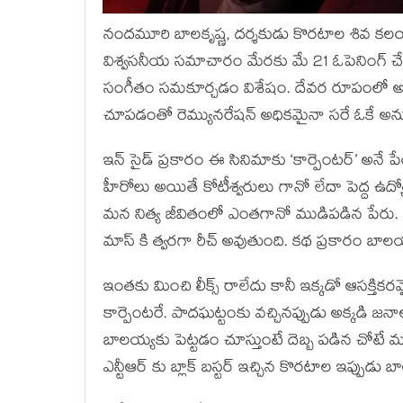
నందమూరి బాలకృష్ణ, దర్శకుడు కొరటాల శివ కలయికలో
విశ్వసనీయ సమాచారం మేరకు మే 21 ఓపెనింగ్ చ
సంగీతం సమకూర్చడం విశేషం. దేవర రూపంలో అద్భ
చూపడంతో రెమ్యునరేషన్ అధికమైనా సరే ఓకే అనుక
ఇన్ సైడ్ ప్రకారం ఈ సినిమాకు ‘కార్పెంటర్’ అనే ప
హీరోలు అయితే కోటీశ్వరులు గానో లేదా పెద్ద ఉద్యోగం చ
మన నిత్య జీవితంలో ఎంతగానో ముడిపడిన పేరు. 
మాస్ కి త్వరగా రీచ్ అవుతుంది. కథ ప్రకారం బాలయ
ఇంతకు మించి లీక్స్ రాలేదు కానీ ఇక్కడో ఆసక్తి
కార్పెంటరే. పాదఘట్టంకు వచ్చినప్పుడు అక్కడి 
బాలయ్యకు పెట్టడం చూస్తుంటే దెబ్బ పడిన చోటే
ఎన్టీఆర్ కు బ్లాక్ బస్టర్ ఇచ్చిన కొరటాల ఇప్పుడు బ