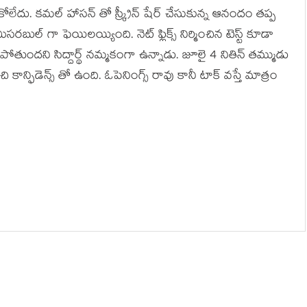
కోలేదు. కమల్ హాసన్ తో స్క్రీన్ షేర్ చేసుకున్న ఆనందం తప్ప
రబుల్ గా ఫెయిలయ్యింది. నెట్ ఫ్లిక్స్ నిర్మించిన టెస్ట్ కూడా
 పోతుందని సిద్దార్థ్ నమ్మకంగా ఉన్నాడు. జూలై 4 నితిన్ తమ్ముడు
్ఫిడెన్స్ తో ఉంది. ఓపెనింగ్స్ రావు కానీ టాక్ వస్తే మాత్రం