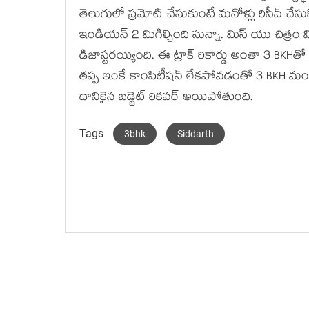
తెలుగులో ప్రమోట్ చేసుకుంటే మనోళ్లు రిసీవ్ చేసు
ఇండియన్ 2 మిగిల్చింది సున్నా. మిస్ యు చిత్రం మిస
డిజాస్టరయ్యింది. ఈ ట్రాక్ రికార్డు అంతా 3 BKHతో
తప్ప ఇంకే కాంపిటీషన్ లేకపోవడంతో 3 BKH మంచి కాన
దానికైన బడ్జెట్ రికవర్ అయిపోతుంది.
Tags
3bhk
Siddarth