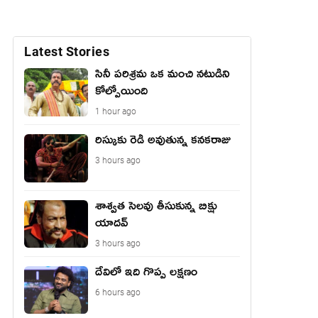
Latest Stories
సినీ పరిశ్రమ ఒక మంచి నటుడిని
కోల్పోయింది
1 hour ago
రిస్కుకు రెడీ అవుతున్న కనకరాజు
3 hours ago
శాశ్వత సెలవు తీసుకున్న బిక్షు
యాదవ్
3 hours ago
దేవిలో ఇది గొప్ప లక్షణం
6 hours ago