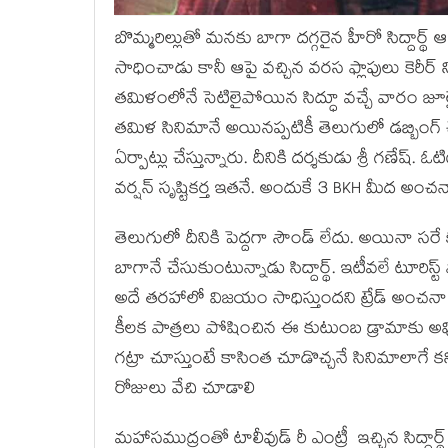
బొమ్మరిల్లుతో మనకు బాగా దగ్గరైన హీరో సిద్దార్థ్ ఆ 
సాధించాడు కానీ ఆపై వచ్చిన వరస ఫ్లాపులు కెరీర్ న
తమిళంలోనే సెటిలైపోయిన సిద్ధూ వచ్చే వారం జూలై
తమిళ సినిమానే అయినప్పటికీ తెలుగులో డబ్బింగ్
ఏర్పాట్లు చేస్తున్నారు. దీనికి దర్శకుడు శ్రీ గణేష్. 
వర్షన్ సృష్టికర్త ఇతనే. అందుకే 3 BKH మీద అంచ
తెలుగులో దీనికి పెద్దగా సౌండ్ లేదు. అయినా సరే
బాగానే చేసుకుంటున్నాడు సిద్దార్థ్. ఇటీవలే టూరిస్
అదే తరహాలో విజయం సాధిస్తుందని ట్రేడ్ అంచనా
కీలక పాత్రలు పోషించిన ఈ కుటుంబ డ్రామాకు అమ్
గట్రా చూస్తుంటే కాసింత చూడొచ్చనే సినిమాలాగే 
రోజులు వేచి చూడాలి
మహాసముద్రంతో టాలీవుడ్ రీ ఎంట్రీ ఇచ్చిన సిద్దార్