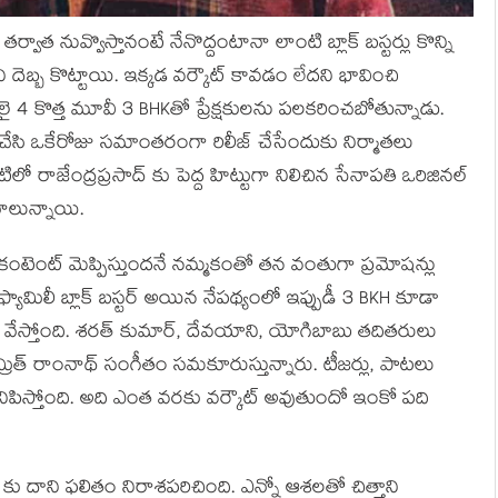
తర్వాత నువ్వొస్తానంటే నేనొద్దంటానా లాంటి బ్లాక్ బస్టర్లు కొన్ని
ి దెబ్బ కొట్టాయి. ఇక్కడ వర్కౌట్ కావడం లేదని భావించి
 4 కొత్త మూవీ 3 BHKతో ప్రేక్షకులను పలకరించబోతున్నాడు.
 చేసి ఒకేరోజు సమాంతరంగా రిలీజ్ చేసేందుకు నిర్మాతలు
ఓటిటిలో రాజేంద్రప్రసాద్ కు పెద్ద హిట్టుగా నిలిచిన సేనాపతి ఒరిజినల్
నాలున్నాయి.
 కంటెంట్ మెప్పిస్తుందనే నమ్మకంతో తన వంతుగా ప్రమోషన్లు
ట్ ఫ్యామిలీ బ్లాక్ బస్టర్ అయిన నేపథ్యంలో ఇప్పుడీ 3 BKH కూడా
 వేస్తోంది. శరత్ కుమార్, దేవయాని, యోగిబాబు తదితరులు
రిత్ రాంనాథ్ సంగీతం సమకూరుస్తున్నారు. టీజర్లు, పాటలు
కనిపిస్తోంది. అది ఎంత వరకు వర్కౌట్ అవుతుందో ఇంకో పది
థ్ కు దాని ఫలితం నిరాశపరిచింది. ఎన్నో ఆశలతో చిత్తాని