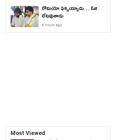
రోమియో ఫిక్సయ్యాడు… ఓజి
లేటవుతాడు
6 hours ago
Most Viewed