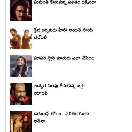
సుమంత్ కోరుకున్న ఫలితం దక్కిందా
క్రేజీ దర్శకుడు హీరో అయితే సౌండ్
లేదేంటి
సూపర్ స్టార్ కూతురు ఎలా చేసింది
శాశ్వత సెలవు తీసుకున్న బిక్షు
యాదవ్
డాటరాఫ్ రవీనా... ఫలితం కూడా
అదేనా