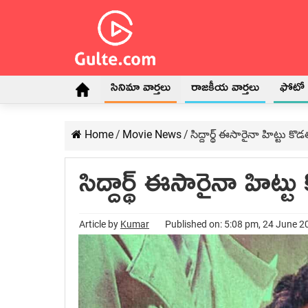
సినిమా వార్తలు
రాజకీయ వార్తలు
ఫోటో గ
Home
/
Movie News
/
సిద్దార్థ్ ఈసారైనా హిట్టు కొ
సిద్దార్థ్ ఈసారైనా హిట్
Article by
Kumar
Published on: 5:08 pm, 24 June 2