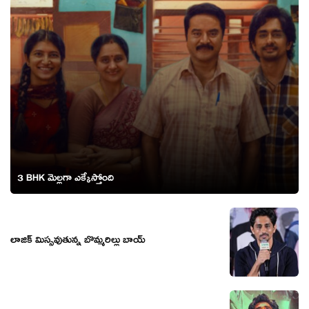
3 BHK మెల్లగా ఎక్కేస్తోంది
లాజిక్ మిస్సవుతున్న బొమ్మరిల్లు బాయ్