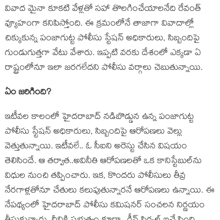
వివాద మైనా కూక‌టి వేళ్ల‌తో స‌హా తొల‌గించేయాలనేది రేవంత్
వ్యూహంగా క‌నిపిస్తోంది. ఈ క్ర‌మంలోనే తాజాగా వివాదాల్లో
చిక్కుకున్న పంజాగుట్ట పోలీసు స్టేష‌న్ అధికారులు, సిబ్బందిపై
గుండుగుత్త‌గా వేటు వేశారు. ఇప్ప‌టి వ‌ర‌కు దేశంలో ఎక్క‌డా ఏ
రాష్ట్రంలోనూ ఇలా జ‌ర‌గ‌లేదని పోలీసు వ‌ర్గాలు చెబుతున్నాయి.
ఏం జ‌రిగింది?
ఇటీవ‌ల కాలంలో హైద‌రాబాద్ న‌డిబొడ్డున ఉన్న పంజాగుట్ట
పోలీసు స్టేష‌న్ అధికారులు, సిబ్బందిపై ఆరోప‌ణ‌లు వెల్లు
వెత్తుతున్నాయి. ఇటీవ‌లే.. ఓ సీఐని అరెస్టు చేసిన విష‌యం
తెలిసిందే. ఆ త‌ర్వాత‌..అవినీతి ఆరోప‌ణ‌ల‌తో ఒక కానిస్టేబుల్‌ను
విధుల నుంచి త‌ప్పించారు. ఇక‌, కొంద‌రు పోలీసులు తీవ్ర
నేర‌గాళ్ల‌తోనూ చేతులు క‌లుపుతున్నార‌నే ఆరోప‌ణ‌లు ఉన్నాయి. ఈ
నేప‌థ్యంలో హైద‌రాబాద్ పోలీసు క‌మిష‌న‌ర్ సంచ‌ల‌న నిర్ణ‌యం