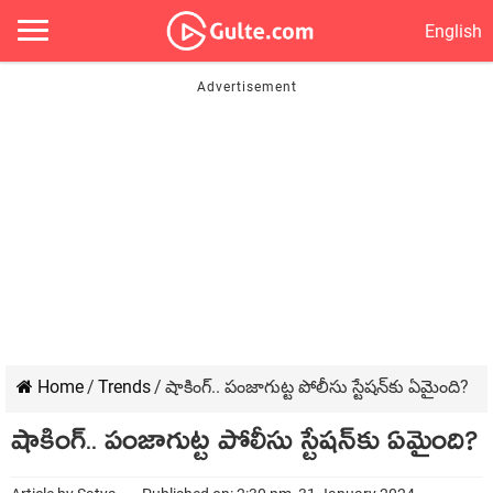
English
Home
/
Trends
/
షాకింగ్‌.. పంజాగుట్ట పోలీసు స్టేష‌న్‌కు ఏమైంది?
షాకింగ్‌.. పంజాగుట్ట పోలీసు స్టేష‌న్‌కు ఏమైంది?