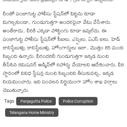
తీసుకున్నారు. దీనికి ప్ర‌భుత్వం కూడా.. గ్రీన్ సిగ్న‌ల్ ఇచ్చేసింది.
దీంతో పంజాగుట్ట పోలీసు స్టేష‌న్‌లో పిట్ట‌ను కూడా
మిగ‌ల్చ‌కుండా.. గుండుగుత్త‌గా అంద‌రిపైనా వేటు వేసేశారు.
అంతేకాదు.. వీరికి ఎక్క‌డా పోస్టింగు కూడా ఇవ్వ‌లేదు. ఈ
పంజాగుట్ట పోలీసు స్టేష‌న్‌లో సీఐలు, ఎస్సైలు, ఏఎస్ ఐలు, హెడ్
కానిస్టేబుళ్లు, కానిస్టేబుళ్లు, హోంగార్డులు ఇలా.. మొత్తం 85 మంది
సిబ్బంది ఉన్నారు. వీరంద‌రినీ గుండుగుత్త‌గా ఇక్క‌డ నుంచి
తీసేసిన క‌మిష‌న‌ర్ అడ్మిన్‌లో రిపోర్టు చేయాల‌ని ఆదేశించారు. వీరి
స్థానంలో వివిధ స్టేష‌న్ల నుంచి సిబ్బందిని తీసుకువ‌చ్చి.. ఇక్క‌డ
నియ‌మించారు. ఇది సంచ‌ల‌న నిర్ణ‌యంగా హోం శాఖ వ‌ర్గాలు
చెబుతున్నారు.
Tags
Panjagutta Police
Police Corruption
Telangana Home Ministry