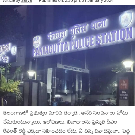
Article by
Satya
Published on: 2:30 pm, 31 January 2024
తెలంగాణలో ప్ర‌భుత్వం మారిన త‌ర్వాత‌.. అనేక సంచ‌నాలు చోటు
చేసుకుంటున్నాయి. ఆరోప‌ణ‌లు, వివాదాల‌ను ప్ర‌స్తుత సీఎం
రేవంత్ రెడ్డి ఎక్క‌డా స‌హించ‌డం లేదు. ఏ చిన్న వివాదమైనా.. పెద్ద