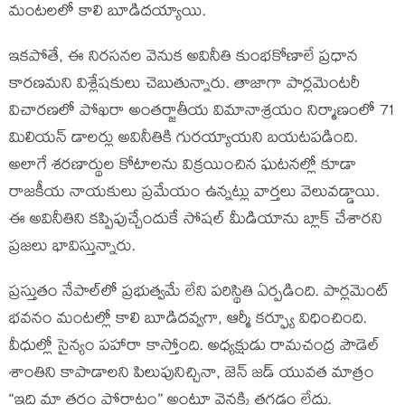
మంటలలో కాలి బూడిదయ్యాయి.
ఇకపోతే, ఈ నిరసనల వెనుక అవినీతి కుంభకోణాలే ప్రధాన
కారణమని విశ్లేషకులు చెబుతున్నారు. తాజాగా పార్లమెంటరీ
విచారణలో పోఖరా అంతర్జాతీయ విమానాశ్రయం నిర్మాణంలో 71
మిలియన్‌ డాలర్లు అవినీతికి గురయ్యాయని బయటపడింది.
అలాగే శరణార్థుల కోటాలను విక్రయించిన ఘటనల్లో కూడా
రాజకీయ నాయకులు ప్రమేయం ఉన్నట్లు వార్తలు వెలువడ్డాయి.
ఈ అవినీతిని కప్పిపుచ్చేందుకే సోషల్ మీడియాను బ్లాక్‌ చేశారని
ప్రజలు భావిస్తున్నారు.
ప్రస్తుతం నేపాల్‌లో ప్రభుత్వమే లేని పరిస్థితి ఏర్పడింది. పార్లమెంట్‌
భవనం మంటల్లో కాలి బూడిదవ్వగా, ఆర్మీ కర్ఫ్యూ విధించింది.
వీధుల్లో సైన్యం పహారా కాస్తోంది. అధ్యక్షుడు రామచంద్ర పౌడెల్‌
శాంతిని కాపాడాలని పిలుపునిచ్చినా, జెన్‌ జడ్‌ యువత మాత్రం
“ఇది మా తరం పోరాటం” అంటూ వెనక్కి తగ్గడం లేదు.