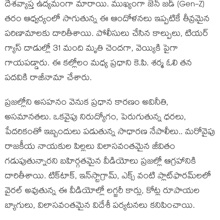
దేశవ్యాప్త ఉద్యమంగా మారాయి. ముఖ్యంగా జెన్‌ జడ్‌ (Gen-Z)
తరం ఆధ్వర్యంలో సాగుతున్న ఈ ఆందోళనలు ఇప్పటికే తీవ్రమైన
పరిణామాలకు దారితీశాయి. పోలీసులు చేసిన కాల్పులు, టియర్‌
గ్యాస్‌ దాడుల్లో 31 మంది మృతి చెందగా, వెయ్యికి పైగా
గాయపడ్డారు. ఈ కల్లోలం మధ్య ప్రధాని కె.పి. శర్మ ఓలి తన
పదవికి రాజీనామా చేశారు.
ప్రజల్లోని అసహనం వెనుక ప్రధాన కారణం అవినీతి,
అసమానతలు. ఒకవైపు నిరుద్యోగం, పెరుగుతున్న ధరలు,
పేదరికంతో ఇబ్బందులు పడుతున్న సాధారణ నేపాలీలు.. మరోవైపు
రాజకీయ నాయకుల పిల్లలు విలాసవంతమైన జీవితం
గడుపుతున్నారని బహిర్గతమైన వీడియోలు ప్రజల్లో ఆగ్రహానికి
దారితీశాయి. టిక్‌టాక్‌, ఇన్‌స్టాగ్రామ్‌, ఎక్స్‌ వంటి ప్లాట్‌ఫారమ్‌లలో
వైరల్‌ అవుతున్న ఈ వీడియోల్లో లగ్జరీ కార్లు, కోట్ల రూపాయల
బ్యాగులు, విలాసవంతమైన విదేశీ పర్యటనలు కనిపించాయి.