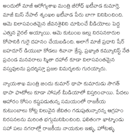
అందులో మాజీ ఆరోగ్యశాఖ మంత్రి బీరోధ్‌ ఖటీవాడ కుమార్తె,
మాజీ మిస్‌ నేపాల్‌ శృంఖల ఖటీవాడ పేరు బాగా వినిపించింది.
ఆమె విలాసవంతమైన జీవనశైలిని చూపించే వీడియోలు పెద్ద
ఎత్తున వైరల్‌ అయ్యాయి. ఆమె కుటుంబ ఇల్లు నిరసనకారుల
కోపానికి గురై దహనం చేయబడింది. అలాగే మాజీ ప్రధాని షేర్‌
బహదూర్‌ డియుబా కోడలు శివానా శ్రేష్ఠ, ప్రఖ్యాత కమ్యూనిస్ట్‌ నేత
ప్రచండ మనవరాలు స్మితా దహాల్‌ కూడా విలాసవంతమైన
వస్తువులను ప్రదర్శిస్తూ ప్రజల విమర్శలకు గురయ్యారు.
న్యాయశాఖ మంత్రి బిందు కుమార్‌ థాపా కుమారుడు సౌగత్‌
థాపా ఫొటోలు కూడా సోషల్ మీడియాలో విస్తరించాయి. పేదలు
ఆహారం కోసం కష్టపడుతున్న సమయంలో రాజకీయ
కుటుంబాలు కోట్ల విలువైన జీవితం గడుపుతున్నారన్న ఆగ్రహం
నిరసనలను మరింత భగ్గుమనిపించింది. ఫలితంగా ఖాట్మాండు
సహా పలు నగరాల్లో రాజకీయ నాయకుల ఇళ్ళు, హోటళ్ళు