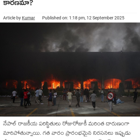
కారణమా?
Article by
Kumar
Published on: 1:18 pm, 12 September 2025
నేపాల్‌ రాజకీయ పరిస్థితులు రోజురోజుకీ మరింత దారుణంగా
మారిపోతున్నాయి. గత వారం ప్రారంభమైన నిరసనలు ఇప్పుడు