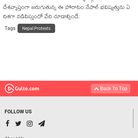
దేశవ్యాప్తంగా జరుగుతున్న ఈ పోరాటం నేపాల్‌ భవిష్యత్తును ఏ
దిశగా నడిపిస్తుందో వేచి చూడాల్సిందే.
Tags
Nepal Protests
Back To Top
FOLLOW US