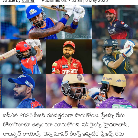
Article by
Kumar
Published on: 7:33 am, 6 May 2025
ఐపీఎల్ 2025 సీజన్ రసవత్తరంగా సాగుతోంది. ప్లేఆఫ్స్ రేసు
రోజురోజుకూ ఉత్కంఠగా మారుతోంది. సన్‌రైజర్స్ హైదరాబాద్,
రాజస్థాన్ రాయల్స్, చెన్నై సూపర్ కింగ్స్ ఇప్పటికే ప్లేఆఫ్స్ రేసు