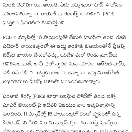
నుంచి వైదొలిగాయి. అయితే, ఏడు జట్లు ఇంకా టాప్-4 కోసం
పోరాడుతున్నాయి. రాయల్ ఛాలెంజర్స్ బెంగళూరు (RCB)
ప్రస్తుతం ఫేవరెట్‌గా కనిపిస్తోంది.
RCB 11 మ్యాచ్‌ల్లో 16 పాయింట్లతో టేబుల్ టాపర్‌గా ఉంది. రజత్
పటిదార్ నాయకత్వంలో ఈ జట్టు ఇంకొక్క విజయంతోనే ప్లేఆఫ్స్
బెర్త్‌ను ఖాయం చేసుకోవచ్చు. ఒకవేళ మరో రెండు మ్యాచ్‌లు
గెలిచినట్లయితే, టాప్-2లో స్థానం సునాయాసం. ఆర్‌సీబీ ఫామ్,
నెట్ రన్ రేట్ ఈ జట్టుకు బలంగా ఉన్నాయి. ఇప్పుడు ఆర్‌సీబీ
అభిమానులు ప్లేఆఫ్స్ ఆశలతో సంబరపడుతున్నారు.
పంజాబ్ కింగ్స్ (PBKS) కూడా బలమైన పోటీలో ఉంది. లక్నో
సూపర్ జెయింట్స్‌పై ఇటీవలి విజయం వారి ఆత్మవిశ్వాసాన్ని
పెంచింది. 11 మ్యాచ్‌ల్లో 15 పాయింట్లతో రెండో స్థానంలో ఉన్న
పీబీకేఎస్, మిగిలిన మూడు మ్యాచ్‌ల్లో రెండు గెలిస్తే ప్లేఆఫ్స్‌కు