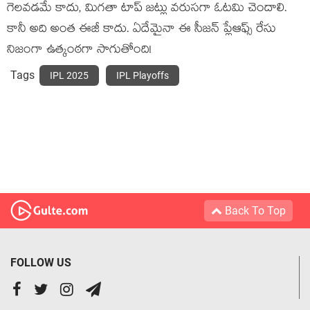
గెలవడమే కాదు, మిగతా టాప్ జట్లు వరుసగా ఓటమి చెందాలి.
కానీ అది అంత ఈజీ కాదు. ఏదేమైనా ఈ సీజన్ ప్లేఆఫ్స్ రేసు
నిజంగా ఉత్కంఠగా సాగుతోంది!
Tags
IPL 2025
IPL Playoffs
Back To Top
FOLLOW US