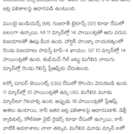
చేరుతుంది. ఒక్క విజయంతోనూ అవకాశం ఉంది, కానీ అది ఇతర
జట్ల ఫలితాలపై ఆధారపడి ఉంటుంది.
ముంబై ఇండియన్స్ (MI), గుజరాత్ టైటాన్స్ (GT) కూడా రేసులో
బలంగా ఉన్నాయి. MI 11 మ్యాచ్‌ల్లో 14 పాయింట్లతో ఆరు వరుస
విజయాలతో ఊపు మీద ఉంది. హార్దిక్ పాండ్యా నాయకత్వంలో
రెండు విజయాలు సాధిస్తే టాప్-4 ఖాయం. GT 10 మ్యాచ్‌ల్లో 14
పాయింట్లతో ఉంది. శుభ్‌మన్ గిల్ జట్టు మిగిలిన నాలుగు
మ్యాచ్‌ల్లో రెండు గెలిస్తే ప్లేఆఫ్స్‌కు చేరుతుంది.
లక్నో సూపర్ జెయింట్స్ (LSG) రేసులో కొంచెం వెనుకబడి ఉంది.
11 మ్యాచ్‌ల్లో 10 పాయింట్లతో ఉన్న LSG, మిగిలిన మూడు
మ్యాచ్‌లూ గెలవాల్సి ఉంది. అప్పుడు 16 పాయింట్లతో ప్లేఆఫ్స్
ఆశలు ఉంటాయి, కానీ ఇతర జట్ల ఫలితాలపై ఆధారపడాలి. డెల్లీ
క్యాపిటల్స్, కోల్‌కతా నైట్ రైడర్స్ కూడా రేసులో ఉన్నాయి, కానీ
వాటికి అవకాశాలు చాలా తక్కువ. మిగిలిన మూడు మ్యాచ్ లలో