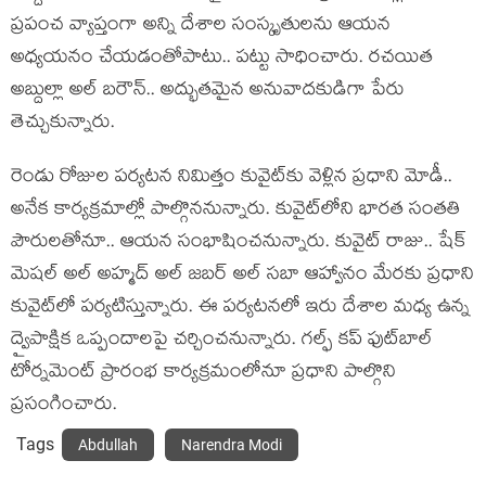
ప్రపంచ వ్యాప్తంగా అన్ని దేశాల సంస్కృతుల‌ను ఆయ‌న
అధ్య‌య‌నం చేయ‌డంతోపాటు.. ప‌ట్టు సాధించారు. ర‌చ‌యిత
అబ్దుల్లా అల్ బ‌రౌన్‌.. అద్భుతమైన అనువాద‌కుడిగా పేరు
తెచ్చుకున్నారు.
రెండు రోజుల ప‌ర్య‌ట‌న నిమిత్తం కువైట్‌కు వెళ్లిన ప్ర‌ధాని మోడీ..
అనేక కార్య‌క్ర‌మాల్లో పాల్గొన‌నున్నారు. కువైట్‌లోని భార‌త సంత‌తి
పౌరుల‌తోనూ.. ఆయ‌న సంభాషించ‌నున్నారు. కువైట్ రాజు.. షేక్
మెష‌ల్ అల్ అహ్మ‌ద్ అల్ జ‌బ‌ర్ అల్ స‌బా ఆహ్వానం మేర‌కు ప్ర‌ధాని
కువైట్‌లో ప‌ర్య‌టిస్తున్నారు. ఈ ప‌ర్య‌ట‌న‌లో ఇరు దేశాల మ‌ధ్య ఉన్న
ద్వైపాక్షిక ఒప్పందాలపై చ‌ర్చించ‌నున్నారు. గల్ఫ్ క‌ప్ ఫుట్‌బాల్
టోర్న‌మెంట్ ప్రారంభ కార్య‌క్ర‌మంలోనూ ప్ర‌ధాని పాల్గొని
ప్ర‌సంగించారు.
Tags
Abdullah
Narendra Modi