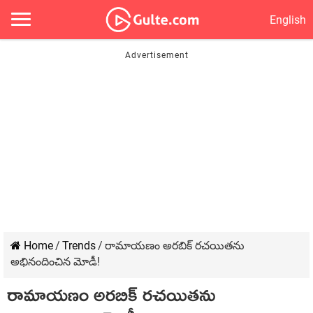
English
Home
/
Trends
/
రామాయణం అర‌బిక్ ర‌చ‌యితను
అభినందించిన మోడీ!
రామాయణం అర‌బిక్ ర‌చ‌యితను