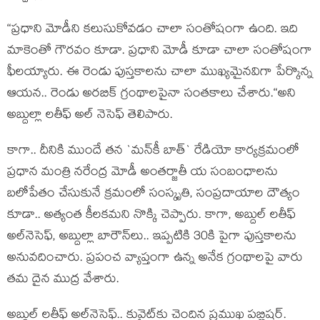
“ప్ర‌ధాని మోడీని క‌లుసుకోవ‌డం చాలా సంతోషంగా ఉంది. ఇది
మాకెంతో గౌర‌వం కూడా. ప్ర‌ధాని మోడీ కూడా చాలా సంతోషంగా
ఫీల‌య్యారు. ఈ రెండు పుస్తకాల‌ను చాలా ముఖ్య‌మైన‌విగా పేర్కొన్న
ఆయ‌న‌.. రెండు అర‌బిక్‌ గ్రంథాల‌పైనా సంత‌కాలు చేశారు.“అని
అబ్దుల్లా లతీఫ్ అల్ నెసెఫ్ తెలిపారు.
కాగా.. దీనికి ముందే త‌న `మ‌న్‌కీ బాత్‌` రేడియో కార్య‌క్ర‌మంలో
ప్ర‌ధాన మంత్రి న‌రేంద్ర మోడీ అంత‌ర్జాతీ య సంబంధాల‌ను
బ‌లోపేతం చేసుకునే క్ర‌మంలో సంస్కృతి, సంప్ర‌దాయాల దౌత్యం
కూడా.. అత్యంత కీల‌క‌మ‌ని నొక్కి చెప్పారు. కాగా, అబ్దుల్ ల‌తీఫ్
అల్‌నెసెఫ్‌, అబ్దుల్లా బారౌన్‌లు.. ఇప్ప‌టికి 30కి పైగా పుస్త‌కాల‌ను
అనువదించారు. ప్ర‌పంచ వ్యాప్తంగా ఉన్న అనేక గ్రంథాల‌పై వారు
త‌మ దైన ముద్ర వేశారు.
అబ్దుల్ ల‌తీఫ్ అల్‌నెసెఫ్‌.. కువైట్‌కు చెందిన ప్ర‌ముఖ ప‌బ్లిష‌ర్‌.