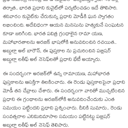
ప్ర‌ధానమంత్రి న‌రేంద్ర మోడీ కువైట్‌లో ప‌ర్య‌టిస్తున్నారు. 43 ఏళ్ల
త‌ర్వాత‌.. భార‌త ప్ర‌ధాని కువైట్‌లో ప‌ర్య‌టించ‌డం ఇదే తొలిసారి.
శ‌నివారం కువైట్‌కు చేరుకున్న ప్ర‌ధాని మోడీకి ఘ‌న స్వాగ‌తం
ల‌భించింది. అదేవిధంగా ఆయ‌న మ‌న‌సును హ‌త్తుకునే సంఘ‌ట‌న
కూడా జ‌రిగింది. భార‌త ప‌విత్ర గ్రంధాలైన రామా యణ,
మ‌హాభార‌తాల‌ను అర‌బిక్ భాష‌లోకి అనువ‌దించిన ర‌చ‌యిత‌..
అబ్దుల్లా అల్ బారౌన్‌, ఈ పుస్త‌కాల ను ప్ర‌చురించిన ప‌బ్లిష‌ర్
అబ్దుల్లా లతీఫ్ అల్ నెసెఫ్‌ల‌తో ప్ర‌ధాని భేటీ అయ్యారు.
ఈ సంద‌ర్భంగా అర‌బిక్‌లో ఉన్న రామాయ‌ణ‌, మ‌హాభార‌త
పుస్త‌కాల‌ను ఆస‌క్తిగా తిల‌కించారు. ఈ రెండు పుస్త‌కాల‌పైనా ప్ర‌ధాని
మోడీ త‌న చేవ్రాలు చేశారు. ఈ సంద‌ర్భంగా వారితో ముచ్చ‌టించిన
ప్ర‌ధాని ఈ గ్రంథాల‌ను అర‌బిక్‌లోకి అనువ‌దించేందుకు ఎంత
స‌మ‌యం ప‌ట్టింద‌ని ప్ర‌ధాని ప్ర‌శ్నించారు. దీనికి సుమారు.. రెండు
సంవ‌త్స‌రాల ఎనిమిదిమాసాల స‌మ‌యం ప‌ట్టిన‌ట్టు ప‌బ్లిష‌ర్
అబ్దుల్లా లతీఫ్ అల్ నెసెఫ్ తెలిపారు.