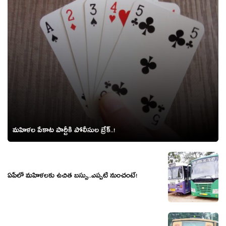
మహిళల పేకాట పార్టీకి పోలీసుల బ్రేక్..!
ఏపీలో మ‌హిళ‌ల‌కు ఉచిత బ‌స్సు..ఎప్ప‌టి నుంచంటే!