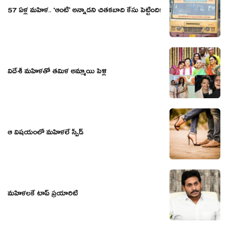
57 ఏళ్ల మ‌హిళ‌.. ‘ఆంటీ’ అన్నాడ‌ని చిత‌క‌బాది కేసు పెట్టింది!
విదేశీ మహిళతో తమిళ అమ్మాయి పెళ్లి
ఆ విష‌యంలో మ‌హిళ‌లే స్పీడ్
మహిళలకే టాప్ ప్రయారిటి