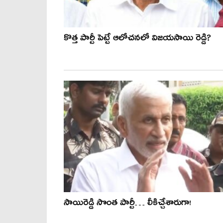
కొత్త పార్టీ పెట్టే ఆలోచనలో విజయసాయి రెడ్డి?
సాయిరెడ్డి సొంత పార్టీ… లీకిచ్చేశారుగా!