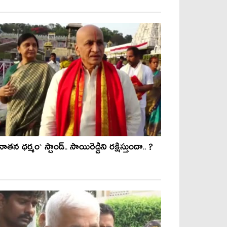
నాత‌న ధ‌ర్మం` స్టాండ్.. సాయిరెడ్డిని ర‌క్షిస్తుందా.. ?