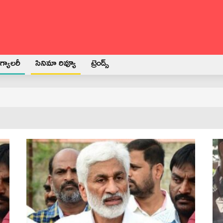
్యాలరీ
సినిమా రివ్యూ
ట్రెండ్స్