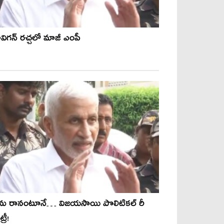
విగన్ రచ్చలో మాజీ ఎంపీ
ను రానంటూనే… విజయసాయి పొలిటికల్ రీ
్రీ!