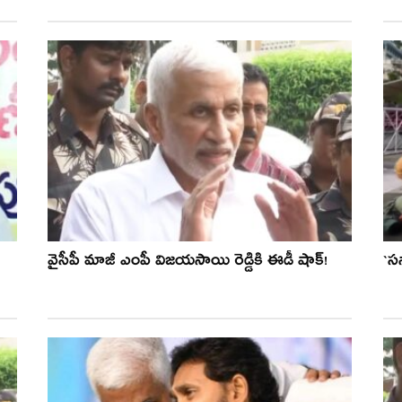
వైసీపీ మాజీ ఎంపీ విజయసాయి రెడ్డికి ఈడీ షాక్!
`స‌