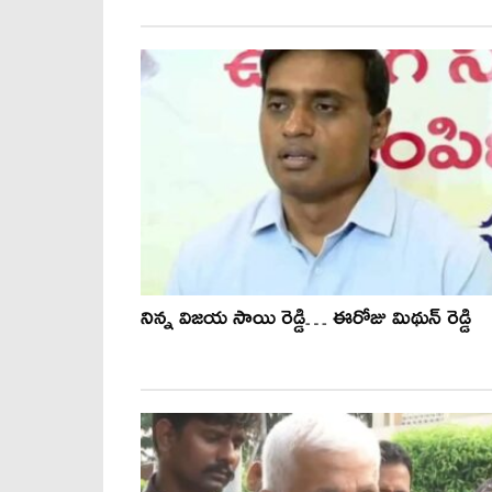
నిన్న విజయ సాయి రెడ్డి… ఈరోజు మిథున్ రెడ్డి