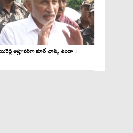
ిరెడ్డి అప్రూవ‌ర్‌గా మారే ఛాన్స్‌ ఉందా ..!