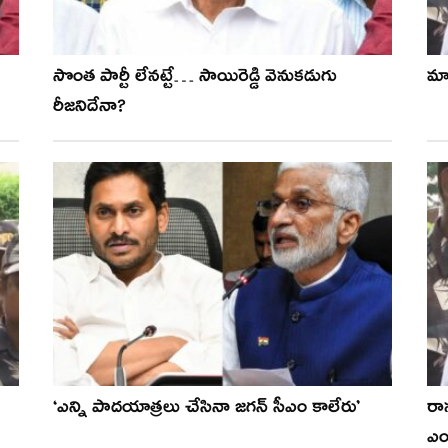
సొంత పార్టీ లేన‌ట్టే… సాయిరెడ్డి వెనుక‌డుగు
మా
రీజ‌నిదేనా?
‘ఎన్ని పాదయాత్రలు చేసినా జగన్ సీఎం కాలేరు’
రా
ఎంట