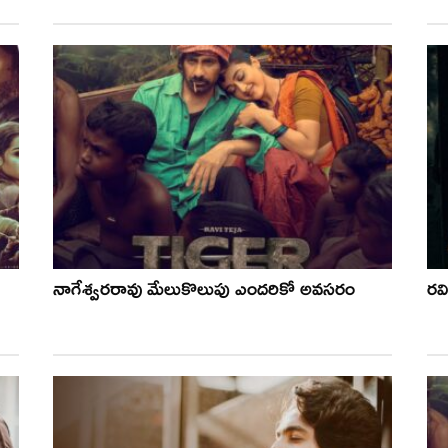
నాగేశ్వరరావు మేలుకొలుపు ఎందరికో అవసరం
రవ