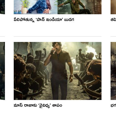
పేలిపోతున్న ‘పాన్ ఇండియా’ బుడగ
తప్
మాస్ రాజాకు ‘వైవిధ్య’ శాపం
భగవ