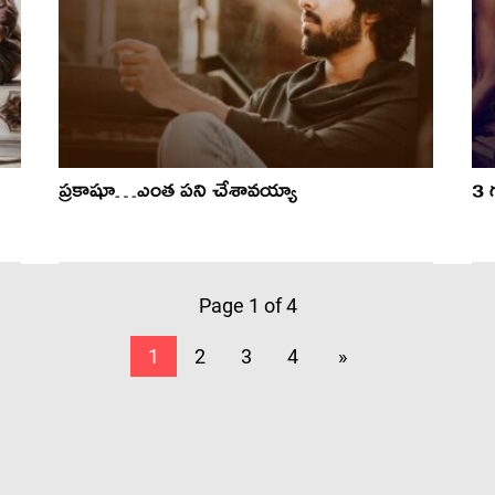
ప్రకాషూ…ఎంత పని చేశావయ్యా
3 
Page 1 of 4
1
2
3
4
»