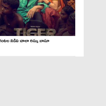
గంటల నిడివి చాలా రిస్కు బాసూ