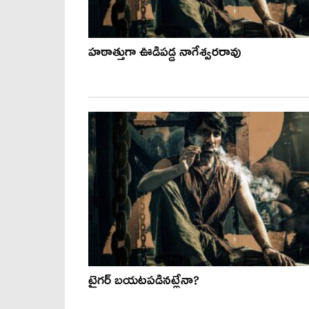
హఠాత్తుగా ఊడిపడ్డ నాగేశ్వరరావు
టైగర్ బయటపడినట్లేనా?