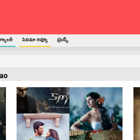
్యాలరీ
సినిమా రివ్యూ
ట్రెండ్స్
rao