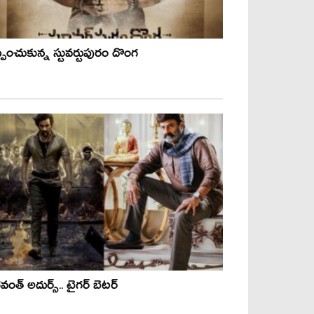
పించుకున్న స్టువర్టుపురం దొంగ
ంత్ అదుర్స్.. టైగర్ బెటర్