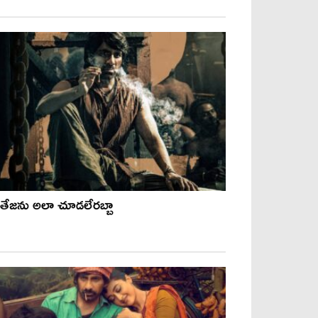
ితేజను అలా చూడలేరబ్బా