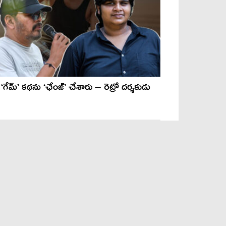
‘గేమ్’ కథను ‘ఛేంజ్’ చేశారు – రెట్రో దర్శకుడు