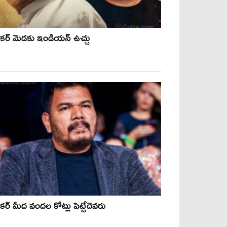
కర్ మెడకు ఇండియన్ ఉచ్చు
ర్ మీద వందల కోట్లు పెట్టేదెవరు