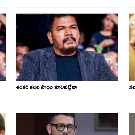
శంకర్ కలల సౌథం కూలినట్టేనా
తల