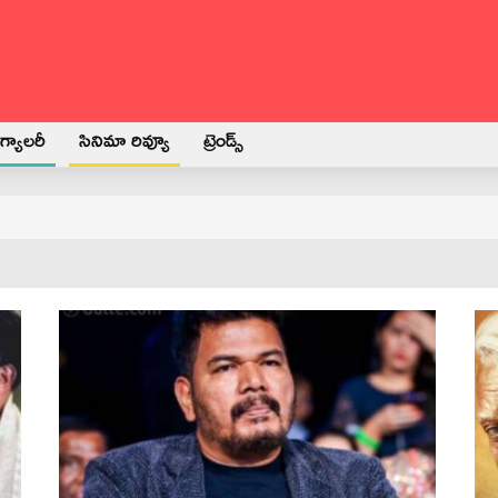
్యాలరీ
సినిమా రివ్యూ
ట్రెండ్స్