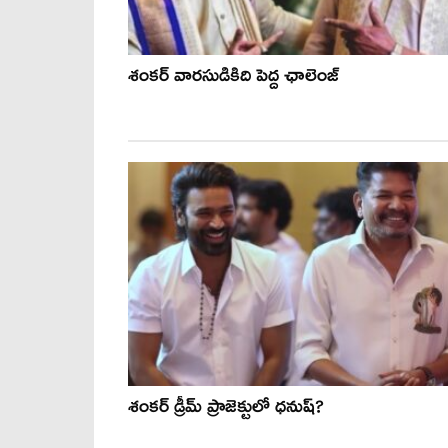
శంకర్ వారసుడికిది పెద్ద ఛాలెంజ్
శంకర్‌ డ్రీమ్ ప్రాజెక్టులో ధనుష్?