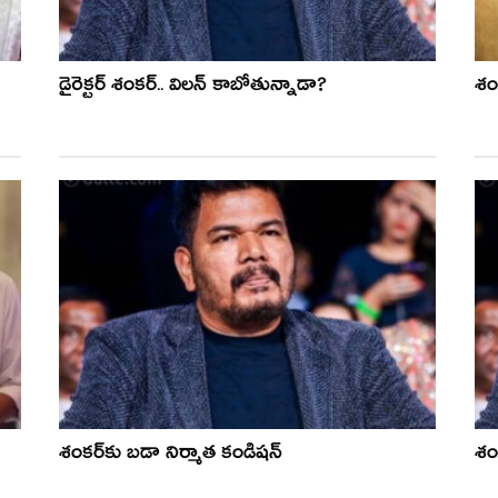
డైరెక్టర్ శంకర్.. విలన్ కాబోతున్నాడా?
శం
శంక‌ర్‌కు బ‌డా నిర్మాత కండిష‌న్‌
శంక