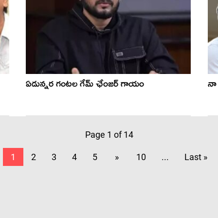
ఏడున్నర గంటల గేమ్ ఛేంజర్ గాయం
నా 
Page 1 of 14
1
2
3
4
5
»
10
...
Last »