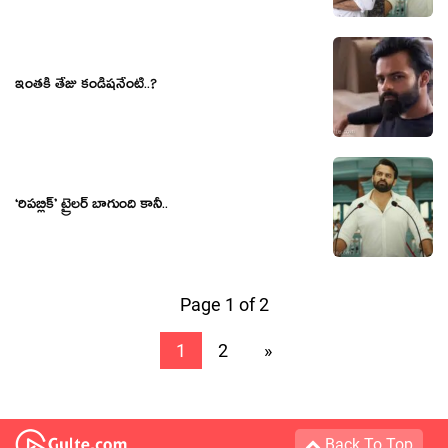
ఇంతకీ తేజు కండిషనేంటి..?
‘రిపబ్లిక్’ ట్రైలర్ బాగుంది కానీ..
Page 1 of 2
1
2
»
Back To Top