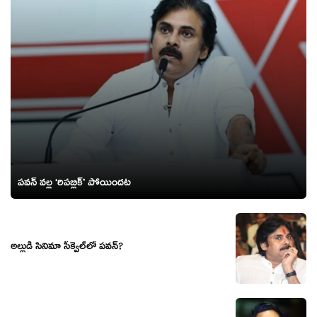
పవన్ వల్ల ‘రిపబ్లిక్’ పోయిందట
అల్లుడి సినిమా సీక్వెల్‌లో పవన్?