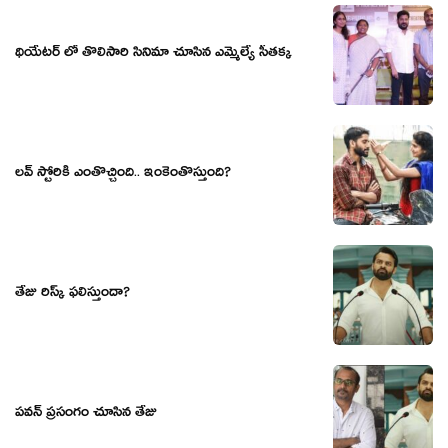
థియేటర్ లో తొలిసారి సినిమా చూసిన ఎమ్మెల్యే సీతక్క
ల‌వ్ స్టోరికి ఎంతొచ్చింది.. ఇంకెంతొస్తుంది?
తేజు రిస్క్ ఫలిస్తుందా?
ప‌వ‌న్ ప్ర‌సంగం చూసిన తేజు