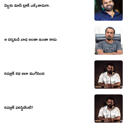
దెబ్బకు మాస్ ట్రాక్ ఎక్కేశాడుగా..
ఆ దర్శకుడి బాధ అంతా ఇంతా కాదు
రిపబ్లిక్ కథ అలా ముగిసింది
రిప‌బ్లిక్ ప‌రిస్థితేంటి?