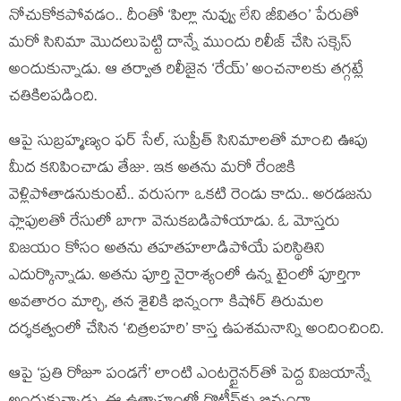
నోచుకోకపోవడం.. దీంతో ‘పిల్లా నువ్వు లేని జీవితం’ పేరుతో
మరో సినిమా మొదలుపెట్టి దాన్నే ముందు రిలీజ్ చేసి సక్సెస్
అందుకున్నాడు. ఆ తర్వాత రిలీజైన ‘రేయ్’ అంచనాలకు తగ్గట్లే
చతికిలపడింది.
ఆపై సుబ్రహ్మణ్యం ఫర్ సేల్, సుప్రీత్ సినిమాలతో మాంచి ఊపు
మీద కనిపించాడు తేజు. ఇక అతను మరో రేంజికి
వెళ్లిపోతాడనుకుంటే.. వరుసగా ఒకటి రెండు కాదు.. అరడజను
ఫ్లాపులతో రేసులో బాగా వెనుకబడిపోయాడు. ఓ మోస్తరు
విజయం కోసం అతను తహతహలాడిపోయే పరిస్థితిని
ఎదుర్కొన్నాడు. అతను పూర్తి నైరాశ్యంలో ఉన్న టైంలో పూర్తిగా
అవతారం మార్చి, తన శైలికి భిన్నంగా కిషోర్ తిరుమల
దర్శకత్వంలో చేసిన ‘చిత్రలహరి’ కాస్త ఉపశమనాన్ని అందించింది.
ఆపై ‘ప్రతి రోజూ పండగే’ లాంటి ఎంటర్టైనర్‌తో పెద్ద విజయాన్నే