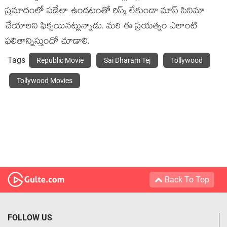
ప్రమాదంలో పడేలా ఉండటంతో రిస్క్ లేకుండా మాస్ సినిమా
చేయాలని ఫిక్సయినట్లున్నాడు. మరి ఈ ప్రయత్నం ఎలాంటి
ఫలితాన్నిస్తుందో చూడాలి.
Tags
Republic Movie
Sai Dharam Tej
Tollywood
Tollywood Movies
Back To Top
FOLLOW US