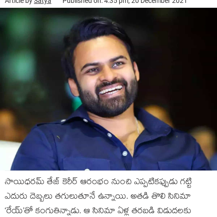
Article by
Satya
Published on: 4:35 pm, 20 December 2021
సాయిధరమ్ తేజ్ కెరీర్ ఆరంభం నుంచి ఎప్పటికప్పుడు గట్టి
ఎదురు దెబ్బలు తగులుతూనే ఉన్నాయి. అతడి తొలి సినిమా
‘రేయ్’తో కంగుతిన్నాడు. ఆ సినిమా ఏళ్ల తరబడి విడుదలకు