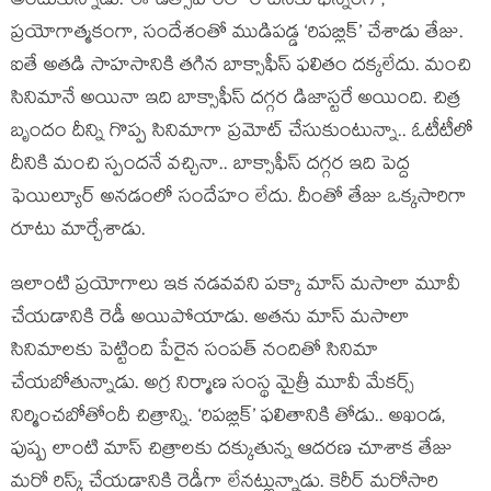
అందుకున్నాడు. ఈ ఉత్సాహంలో రొటీన్‌కు భిన్నంగా,
ప్రయోగాత్మకంగా, సందేశంతో ముడిపడ్డ ‘రిపబ్లిక్’ చేశాడు తేజు.
ఐతే అతడి సాహసానికి తగిన బాక్సాఫీస్ ఫలితం దక్కలేదు. మంచి
సినిమానే అయినా ఇది బాక్సాఫీస్ దగ్గర డిజాస్టరే అయింది. చిత్ర
బృందం దీన్ని గొప్ప సినిమాగా ప్రమోట్ చేసుకుంటున్నా.. ఓటీటీలో
దీనికి మంచి స్పందనే వచ్చినా.. బాక్సాఫీస్ దగ్గర ఇది పెద్ద
ఫెయిల్యూర్ అనడంలో సందేహం లేదు. దీంతో తేజు ఒక్కసారిగా
రూటు మార్చేశాడు.
ఇలాంటి ప్రయోగాలు ఇక నడవవని పక్కా మాస్ మసాలా మూవీ
చేయడానికి రెడీ అయిపోయాడు. అతను మాస్ మసాలా
సినిమాలకు పెట్టింది పేరైన సంపత్ నందితో సినిమా
చేయబోతున్నాడు. అగ్ర నిర్మాణ సంస్థ మైత్రీ మూవీ మేకర్స్
నిర్మించబోతోందీ చిత్రాన్ని. ‘రిపబ్లిక్’ ఫలితానికి తోడు.. అఖండ,
పుష్ప లాంటి మాస్ చిత్రాలకు దక్కుతున్న ఆదరణ చూశాక తేజు
మరో రిస్క్ చేయడానికి రెడీగా లేనట్లున్నాడు. కెరీర్ మరోసారి