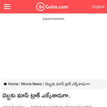
English
Home
/
Movie News
/
దెబ్బకు మాస్ ట్రాక్ ఎక్కేశాడుగా..
దెబ్బకు మాస్ ట్రాక్ ఎక్కేశాడుగా..