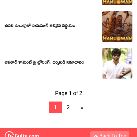
చివరి మలుపులో హనుమాన్ తెలివైన నిర్ణయం
అవతార్ కామెంట్ పై ట్రోలింగ్.. దర్శకుడి సమాధానం
Page 1 of 2
1
2
»
Back To Top