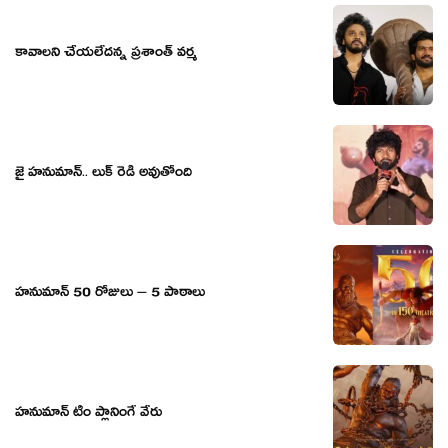
కావాలని చేయలేదన్న ప్రశాంత్ వర్మ
జై హనుమాన్.. లుక్ రెడీ అవుతోంది
హనుమాన్ 50 రోజులు – 5 పాఠాలు
హ‌నుమాన్ టీం ప్లానింగే వేరు