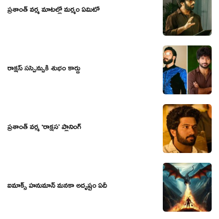
ప్రశాంత్ వర్మ మాటల్లో మర్మం ఏమిటో
రాక్షస్ సస్పెన్సుకి శుభం కార్డు
ప్రశాంత్ వర్మ ‘రాక్షస’ ప్లానింగ్
ఐమాక్స్ హనుమాన్ మనకా అదృష్టం ఏదీ