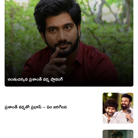
అంతుచిక్కని ప్రశాంత్ వర్మ ప్లానింగ్
ప్రశాంత్ వర్మతో ప్రభాస్ – ఏం జరిగింది