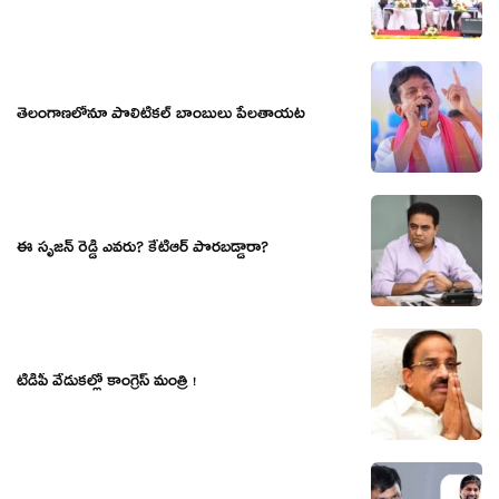
తెలంగాణలోనూ పొలిటికల్ బాంబులు పేలతాయట
ఈ సృజన్ రెడ్డి ఎవరు? కేటీఆర్ పొరబడ్డారా?
టీడీపీ వేడుకల్లో కాంగ్రెస్ మంత్రి !