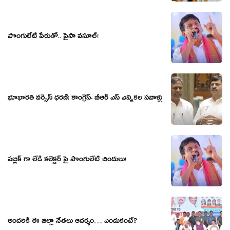
పొంగులేటి పేరుతో.. పైసా వ‌సూల్‌!
భూభారతి వ‌ర్సెస్‌ ధ‌ర‌ణి: కాంగ్రెస్- బీఆర్ ఎస్ ఎన్నిక‌ల స‌వాళ్లు
పబ్లిక్ గా లేడీ కలెక్టర్ పై పొంగులేటి చిందులు!
అందరికీ ఈ జిల్లా నేతలు ఆదర్శం… ఎందుకంటే?