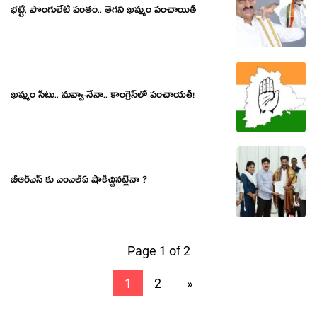
భ‌ట్టి, పొంగులేటి పంతం.. తెగ‌ని ఖ‌మ్మం పంచాయితీ
ఖ‌మ్మం సీటు.. నువ్వా-నేనా.. కాంగ్రెస్‌లో పంచాయ‌తీ!
బీఆర్ఎస్ కు ఎంఎల్ఏ షాకిచ్చినట్లేనా ?
Page 1 of 2
1
2
»