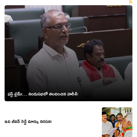
ఫస్ట్ టైమ్!… నిండుసభలో తలదించిన హరీశ్!
ఇది జీవన్ రెడ్డి మార్కు నిరసన!