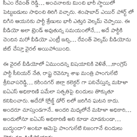
సీఎం రేవంత్ రెడ్డి… అంచనాలకు మించి భారీ స్థాయిలో
పెట్టుబడులు సాధించి తిరిగి వచ్చారు. శంషాబాద్ ఎయిర్ పోర్ట్ లో
దిగిన ఆయనకు పార్టీ శ్రేణులు భారీ ఎత్తున వెల్కమ్ చెప్పాయి. ఈ
వీడియో అలా ట్రెండ్ అవుతున్న సమయంలోనే… అదే పార్టీకి
చెందిన మరో వీడియో ఎంట్రీ ఇచ్చి… రేవంత్ వెల్కమ్ వీడియోను
బీట్ చేస్తూ వైరల్ అయిపోయింది.
ఈ వైరల్ వీడియోలో ఏముందన్న విషయానికి వెళితే…కాంగ్రెస్
పార్టీ సీనియర్ నేత, రాష్ట్ర రెవెన్యూ శాఖ మంత్రి పొంగులేటి
శ్రీనివాసరెడ్డి… కరీంనగర్ జిల్లా కలెక్టర్ గా పనిచేస్తున్న మహిళా
ఐఏఎస్ అధికారిణి పమేలా సత్పతిపై చిందులు తొక్కుతూ
కనిపించారు. అదేదో క్లోజ్డ్ డోర్ లలో జరిగిన ఘటన కాదు.
అందరూ చూస్తుండగానే.. అందరి మధ్యలోనే మహిళా అధికారి…
అందులోనూ ఐఏఎస్ అధికారిణి అని కూడా చూడకుండా…
బుద్ధుందా? అంటూ ఆమెపై పొంగులేటి నిజంగానే చిందులు