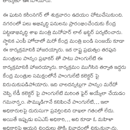
తొక్కుతూ ఊగిపోయారు.
ఈ ఘటన కరీంనగర్ లో శుక్రవారం ఉదయం చోటుచేసుకుంది.
నగరంలో పలు అభివృద్ది పనులను ప్రారంభించేందుకు కేంద్ర
పట్టణాభివృద్ధి శాఖ మంత్రి మనోహర్ లాల్ ఖట్టర్ పర్యటించారు.
స్థానిక ఎంపీ హోదాలో మరో కేంద్ర మంత్రి బండి సంజయ్ కూడా
ఈ కార్యక్రమానికి హాజరయ్యారు. ఇక రాష్ట్ర ప్రభుత్వం తరఫున
మంత్రులు పొన్నం ప్రభాకర్ తో పాటు పొంగులేటి ఈ
కార్యక్రమానికి హాజరయ్యారు. కార్యక్రమం ముగిసిన తర్వాత ఇద్దరు
కేంద్ర మంత్రుల సమక్షంలోనే పొంగులేటి కలెక్టర్ పై
విరుచుకుపడిపోయారు. ఇది చాలదన్నట్లుగా పొన్నం మరేదో
చెప్పి లేడీ కలెక్టర్ పై పొంగులేటి మరింత ఫైర్ అయ్యేలా చేయడం
గమనార్హం. సౌమ్ముడిగానే కనిపించే పొంగులేటి… ఇలా
అధికారులపై దురుసుగా ప్రవర్తించిన దాఖలా గతంలో లేదు.
అయితే ఇప్పుడు ఐఏఎస్ అధికారి… అది కూడా ఓ మహిళా
అధికారిపై ఆయన చిందులు తొక్కి వివాదంలో చిక్కుకున్నారు.