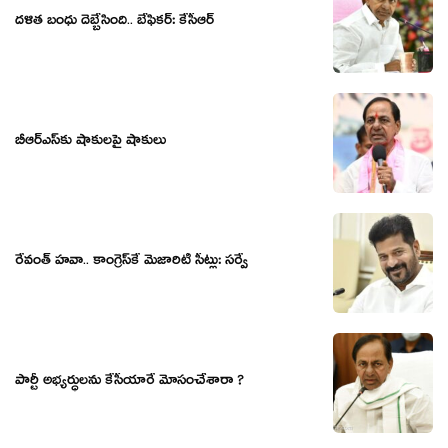
ద‌ళిత బంధు దెబ్బేసింది.. బేఫిక‌ర్‌: కేసీఆర్‌
బీఆర్ఎస్‌కు షాకుల‌పై షాకులు
రేవంత్ హవా.. కాంగ్రెస్‌కే మెజారిటీ సీట్లు: స‌ర్వ‌ే
పార్టీ అభ్యర్ధులను కేసీయారే మోసంచేశారా ?