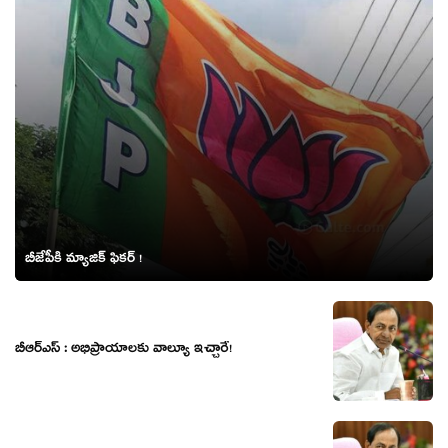
బీజేపీకి మ్యాజిక్‌ ఫికర్‌ !
బీఆర్ఎస్ : అభిప్రాయాల‌కు వాల్యూ ఇచ్చారే!