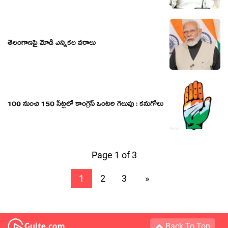
తెలంగాణపై మోడీ ఎన్నిక‌ల వ‌రాలు
100 నుంచి 150 సీట్ల‌లో కాంగ్రెస్ ఒంట‌రి గెలుపు : క‌నుగోలు
Page 1 of 3
1
2
3
»
Back To Top