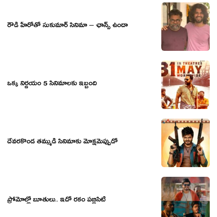
రౌడీ హీరోతో సుకుమార్ సినిమా – ఛాన్స్ ఉందా
ఒక్క నిర్ణయం 5 సినిమాలకు ఇబ్బంది
దేవరకొండ తమ్ముడి సినిమాకు మోక్షమెప్పుడో
ప్రోమోల్లో బూతులు.. ఇదో రకం పబ్లిసిటీ