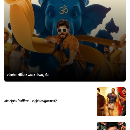
గంగం గణేశా ఎలా ఉన్నాడు
ముగ్గురు హీరోలు.. రక్షకులవుతారా?