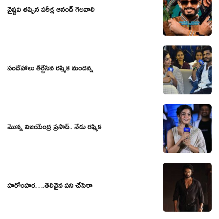
వైష్ణవి తప్పిన పరీక్ష ఆనంద్ గెలవాలి
సందేహాలు తీర్చేసిన రష్మిక మందన్న
మొన్న విజయేంద్ర ప్రసాద్.. నేడు రష్మిక
హరోంహర….తెలివైన పని చేసెరా