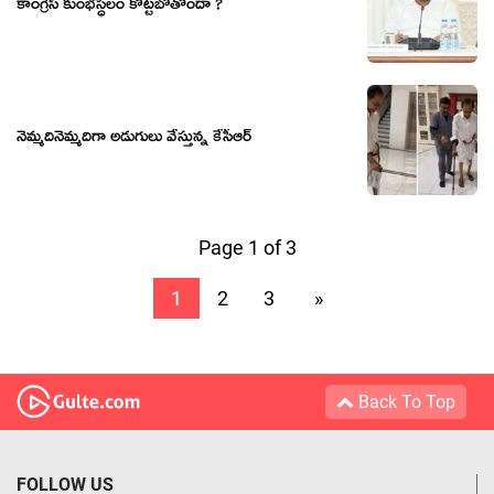
కాంగ్రెస్ కుంభస్ధలం కొట్టబోతోందా ?
నెమ్మ‌దినెమ్మ‌దిగా అడుగులు వేస్తున్న కేసీఆర్‌
Page 1 of 3
1
2
3
»
Back To Top
FOLLOW US