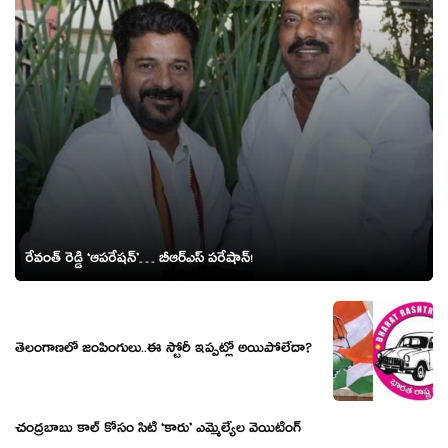
రేవంత్ రెడ్డి ‘ఆప‌రేష‌న్‌’… బీఆర్ఎస్ ప‌రేషాన్‌!
తెలంగాణ‌లో జంపింగులు..ఈ స్టోరీ ఇప్ప‌ట్లో అయిపోలేదా?
చంద్రబాబు కాల్ కోసం సిటీ ‘కారు’ ఎమ్మెల్యేల వెయిటింగ్