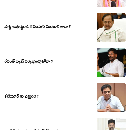
పార్టీ అభ్యర్ధులను కేసీయారే మోసంచేశారా ?
రేవంత్ స్కెచ్ వర్కవుటవుతోదా ?
కేటీయార్ కు ఏమైంది ?