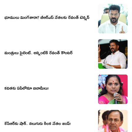
భూములు మింగేశారా? బీఆర్ఎస్ నేత‌ల‌కు రేవంత్ టెన్ష‌న్‌
మంత్రులు సైలెంట్‌.. అన్నింటికీ రేవంత్ కౌంట‌ర్‌
క‌వితకు ఏపీలోనూ బినామీలు!
కేసీఆర్‌కు షాక్‌.. న‌లుగురు కీల‌క నేత‌ల జంప్‌!