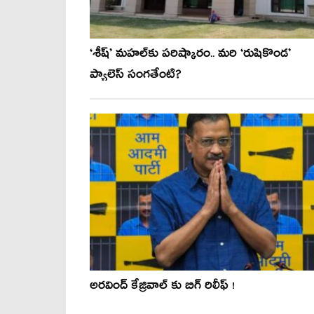
‘శీష్’ మ‌హల్‌కు ప‌రిష్కారం.. మ‌రి ‘రుషికొండ’
ప్యాలెస్ సంగ‌తేంటి?
అరవింద్ కేజ్రివాల్ కు బిగ్ రిలీఫ్ !