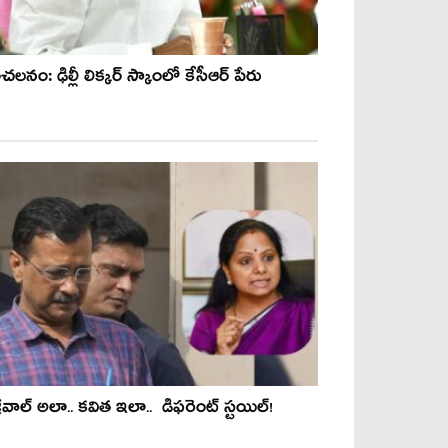
‌ల‌నం: ఢిల్లీ లిక్క‌ర్ స్కాంలో కేసీఆర్ పేరు
్రీవాల్ అలా.. క‌విత ఇలా.. డిఫ‌రెంట్ స్ట‌యిల్‌!