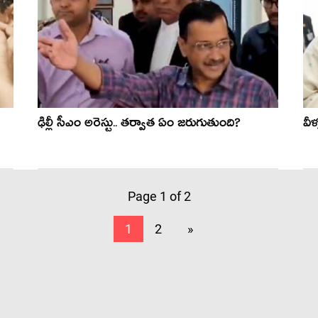
ఢిల్లీ సీఎం అరెస్టు.. త‌ర్వాత ఏం జ‌రుగుతుంది?
వీళ
Page 1 of 2
1
2
»