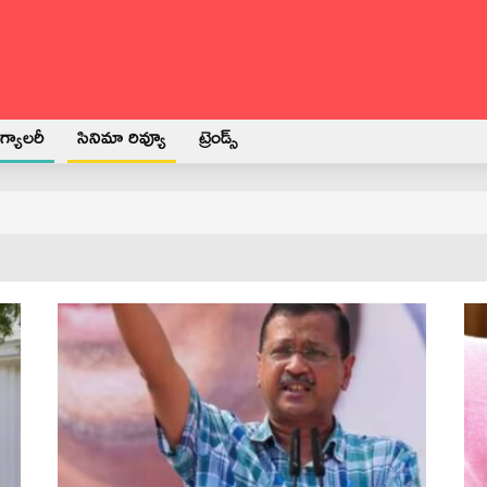
్యాలరీ
సినిమా రివ్యూ
ట్రెండ్స్