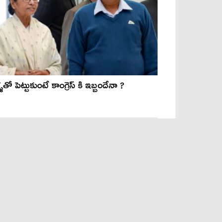
్ళతో పెట్టుకుంటే కాంగ్రెస్ కి ఇబ్బందేనా ?