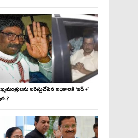
్య‌మంత్రులను అరెస్టుచేసిన అధికారికి ‘జ‌డ్ +’
ర‌త..?