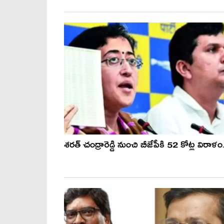
శ‌ర‌త్ చంద్రారెడ్డి నుంచి బీజేపీకి 52 కోట్ల విరాళం.