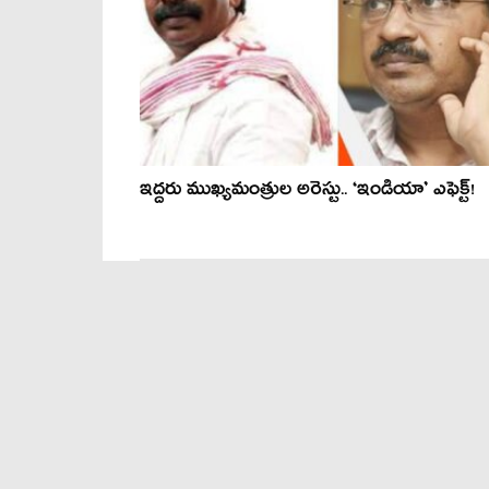
ఇద్ద‌రు ముఖ్య‌మంత్రుల అరెస్టు.. ‘ఇండియా’ ఎఫెక్ట్‌!