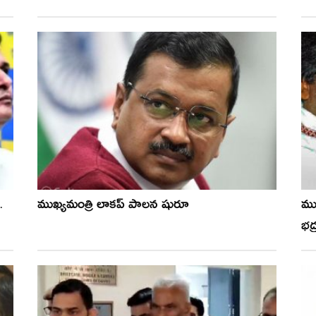
.
ముఖ్యమంత్రి లాకప్ పాలన షురూ
ముఖ
భ‌ద్