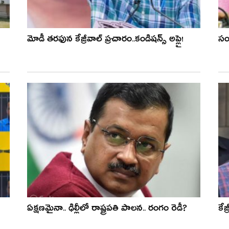
మోడీ తరఫున కేజ్రీవాల్ ప్రచారం..కండిషన్స్ అప్లై!
సంచ
ఏక్ష‌ణ‌మైనా.. ఢిల్లీలో రాష్ట్ర‌ప‌తి పాల‌న‌.. రంగం రెడీ?
కేజ