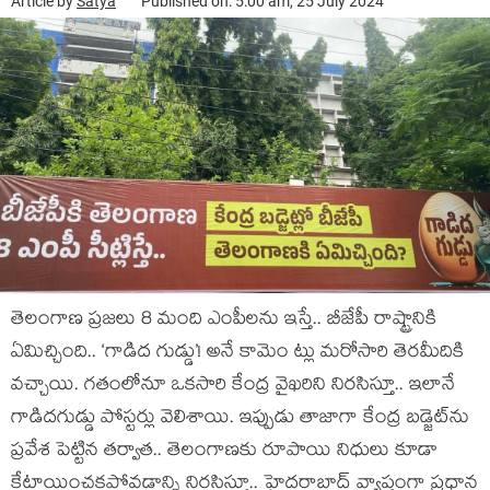
Article by
Satya
Published on: 5:00 am, 25 July 2024
తెలంగాణ ప్ర‌జ‌లు 8 మంది ఎంపీల‌ను ఇస్తే.. బీజేపీ రాష్ట్రానికి
ఏమిచ్చింది.. ‘గాడిద గుడ్డు’! అనే కామెం ట్లు మ‌రోసారి తెర‌మీదికి
వ‌చ్చాయి. గ‌తంలోనూ ఒక‌సారి కేంద్ర వైఖ‌రిని నిర‌సిస్తూ.. ఇలానే
గాడిద‌గుడ్డు పోస్ట‌ర్లు వెలిశాయి. ఇప్పుడు తాజాగా కేంద్ర బ‌డ్జెట్‌ను
ప్ర‌వేశ పెట్టిన త‌ర్వాత‌.. తెలంగాణ‌కు రూపాయి నిధులు కూడా
కేటాయించ‌క‌పోవ‌డాన్ని నిర‌సిస్తూ.. హైద‌రాబాద్ వ్యాప్తంగా ప్ర‌ధాన