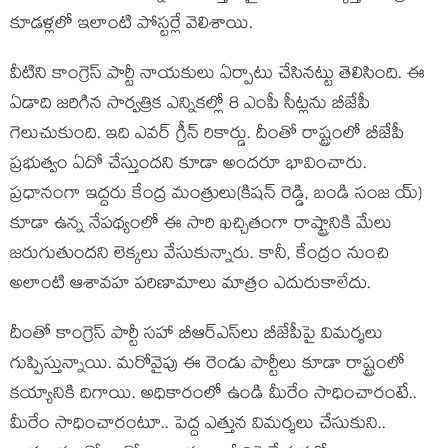
కూడ‌ళ్ల‌లో ఇలాంటి పోస్ట‌ర్లే వెలిశాయి.
వీటిని కాంగ్రెస్ పార్టీ నాయ‌కులు ఏర్పాటు చేసిన‌ట్టు తెలిసింది. ఈ
ఏడాది జ‌రిగిన సార్వ‌త్రిక ఎన్నిక‌ల్లో 8 ఎంపీ సీట్ల‌ను బీజేపీ
గెలుచుకుంది. ఇది ఎవ‌ర్ గ్రీన్ రికార్డు. దీంతో రాష్ట్రంలో బీజేపీ
ప్ర‌భుత్వం ఏదో చేస్తుంద‌ని కూడా అంద‌రూ భావించారు.
ప్ర‌ధానంగా ఇద్ద‌రు కేంద్ర మంత్రులు(కిష‌న్ రెడ్డి, బండి సంజ య్)
కూడా ఉన్న నేప‌థ్యంలో ఈ సారి ఖ‌చ్చితంగా రాష్ట్రానికి మేలు
జ‌రుగుతుంద‌ని లెక్కలు వేసుకున్నారు. కానీ, కేంద్రం నుంచి
అలాంటి ఆశావ‌హ ప‌రిణామాలు మాత్రం ఎదురుకాలేదు.
దీంతో కాంగ్రెస్ పార్టీ స‌హా బీఆర్ఎస్‌లు బీజేపీపై విమ‌ర్శ‌లు
గుప్పిస్తున్నాయి. మ‌రోవైపు ఈ రెండు పార్టీలు కూడా రాష్ట్రంలో
క‌య్యానికి దిగాయి. అధికారంలో ఉండి మీరేం సాధించారంటే..
మీరేం సాధించారంటూ.. పెద్ద ఎత్తున విమ‌ర్శ‌లు చేసుకుని..