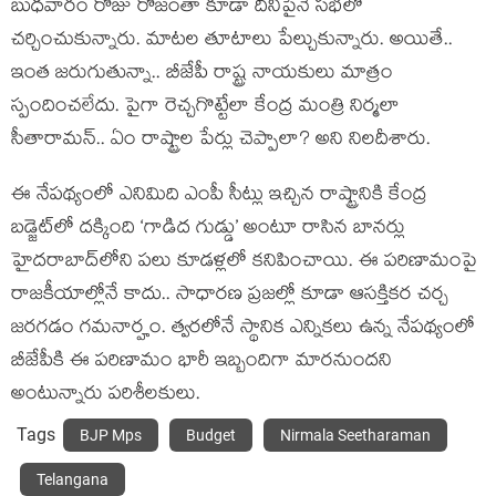
బుధ‌వారం రోజు రోజంతా కూడా దీనిపైనే స‌భ‌లో
చ‌ర్చించుకున్నారు. మాట‌ల తూటాలు పేల్చుకున్నారు. అయితే..
ఇంత జ‌రుగుతున్నా.. బీజేపీ రాష్ట్ర నాయ‌కులు మాత్రం
స్పందించ‌లేదు. పైగా రెచ్చ‌గొట్టేలా కేంద్ర మంత్రి నిర్మ‌లా
సీతారామ‌న్‌.. ఏం రాష్ట్రాల పేర్లు చెప్పాలా? అని నిల‌దీశారు.
ఈ నేప‌థ్యంలో ఎనిమిది ఎంపీ సీట్లు ఇచ్చిన రాష్ట్రానికి కేంద్ర
బడ్జెట్‌లో దక్కింది ‘గాడిద గుడ్డు’ అంటూ రాసిన బాన‌ర్లు
హైద‌రాబాద్‌లోని ప‌లు కూడ‌ళ్ల‌లో క‌నిపించాయి. ఈ ప‌రిణామంపై
రాజ‌కీయాల్లోనే కాదు.. సాధార‌ణ ప్ర‌జ‌ల్లో కూడా ఆస‌క్తిక‌ర చ‌ర్చ
జ‌ర‌గ‌డం గ‌మ‌నార్హం. త్వ‌ర‌లోనే స్థానిక ఎన్నిక‌లు ఉన్న నేప‌థ్యంలో
బీజేపీకి ఈ ప‌రిణామం భారీ ఇబ్బందిగా మార‌నుంద‌ని
అంటున్నారు ప‌రిశీల‌కులు.
Tags
BJP Mps
Budget
Nirmala Seetharaman
Telangana