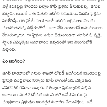
వెళ్లే క‌ర‌క‌ట్ట‌పై కొందరు బ‌స్తాల కొద్దీ ఫైళ్ల‌ను తీసుకువ‌చ్చి.. త‌గుల
బెట్టారు. అయితే .. ఈ ఘ‌ట‌న జ‌రిగిన స‌మ‌యం.. స‌ద‌రు ఫైళ్ల‌ను
ప‌రిశీలిస్తే.. గ‌త వైసీపీ హ‌యాంలో జ‌రిగిన అక్ర‌మాలు వెలుగు
చూడ‌కూడ‌ద‌న్న ఉద్దేశంతోనే.. ఇలా చేసి ఉంటార‌నే అనుమానాలు
రేగుతున్నాయి. ఈ ఫైళ్ల‌ను త‌గుల బెడుతుండ‌గా చూసిన ఓ వ్య‌క్తి..
స్థానిక ఎమ్మెల్యేకు స‌మాచారం ఇవ్వ‌డంతో ఇది వెలుగులోకి
వ‌చ్చింది.
ఏం జ‌రిగింది?
జ‌గ‌న్ హ‌యాంలో గ‌నుల శాఖ‌లో దోపిడీ జ‌రిగింద‌నే విష‌యంపై
ప్ర‌స్తుత చంద్ర‌బాబు స‌ర్కారు కూపీ లాగుతోంది. ఎక్క‌డెక్క‌డ
ఎవ‌రెవ‌రికి గ‌నులు ఇచ్చారు.? త‌ద్వారా ప్ర‌భుత్వానికి వ‌చ్చిన
ఆదాయం ఎంత‌? దోచుకుంది ఎంత‌? అనే విష‌యంపై
చంద్ర‌బాబు ప్ర‌భుత్వం అంత‌ర్గ‌త విచార‌ణ చేయిస్తోంది. ఇదే