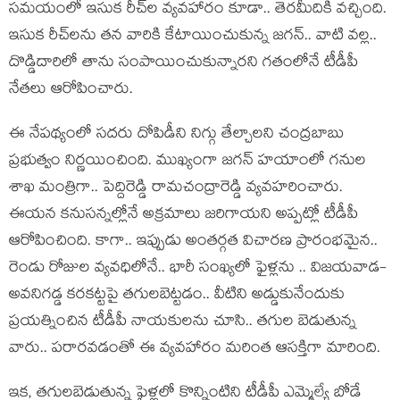
స‌మ‌యంలో ఇసుక రీచ్‌ల వ్య‌వ‌హారం కూడా.. తెర‌మీదికి వ‌చ్చింది.
ఇసుక రీచ్‌ల‌ను త‌న వారికి కేటాయించుకున్న జ‌గ‌న్‌.. వాటి వ‌ల్ల‌..
దొడ్డిదారిలో తాను సంపాయించుకున్నార‌ని గ‌తంలోనే టీడీపీ
నేత‌లు ఆరోపించారు.
ఈ నేప‌థ్యంలో స‌ద‌రు దోపిడీని నిగ్గు తేల్చాల‌ని చంద్ర‌బాబు
ప్ర‌భుత్వం నిర్ణ‌యించింది. ముఖ్యంగా జ‌గ‌న్ హ‌యాంలో గ‌నుల
శాఖ మంత్రిగా.. పెద్దిరెడ్డి రామ‌చంద్రారెడ్డి వ్య‌వ‌హ‌రించారు.
ఈయన క‌నుస‌న్న‌ల్లోనే అక్ర‌మాలు జ‌రిగాయని అప్ప‌ట్లో టీడీపీ
ఆరోపించింది. కాగా.. ఇప్పుడు అంత‌ర్గ‌త విచార‌ణ ప్రారంభ‌మైన‌..
రెండు రోజుల వ్య‌వ‌ధిలోనే.. భారీ సంఖ్య‌లో ఫైళ్ల‌ను .. విజ‌య‌వాడ‌-
అవనిగ‌డ్డ క‌ర‌క‌ట్ట‌పై తగులబెట్ట‌డం.. వీటిని అడ్డుకునేందుకు
ప్ర‌య‌త్నించిన టీడీపీ నాయ‌కుల‌ను చూసి.. త‌గుల బెడుతున్న
వారు.. పరార‌వడంతో ఈ వ్య‌వ‌హారం మ‌రింత ఆస‌క్తిగా మారింది.
ఇక‌, త‌గులబెడుతున్న ఫైళ్ల‌లో కొన్నింటిని టీడీపీ ఎమ్మెల్యే బోడే