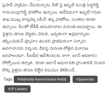
ప్ర‌సాద్ స్వాధీనం చేసుకున్నారు. వీటి పై అప్ప‌టి మంత్రి పెద్దిరెడ్డి
రామ‌చంద్రారెడ్డి ఫొటోలు ఉన్నాయి. అదేవిధంగా అప్ప‌టి గ‌నుల
శాఖ ముఖ్య కార్య‌ద‌ర్శి స‌మీర్ శ‌ర్మ ఫొటోలు, సంత‌కం కూడా
ఉన్నాయి. దీంతో టీడీపీ అనుమానాలు మ‌రింత బ‌ల‌ప‌డ్డాయి. ఈ
ఫైళ్ల‌ను త‌గుల బెట్ట‌డం వెనుక‌.. ఖ‌చ్చితంగా అక్ర‌మార్కులు
త‌ప్పించుకునే వ్యూహం ఉంద‌ని ప్రాథ‌మికంగా స‌ర్కారు
అవ‌గాహ‌న‌కు వ‌చ్చింది. దీనిపై మ‌రింత లోతైన విచార‌ణ
జ‌ర‌పాలంటూ.. సీఐడీని ఆదేశించింది. కాగా, జ‌గ‌న్ అధికారం
కోల్పోయిన త‌ర్వాత‌.. కూడా ఇలానే అమ‌రావ‌తి ప్రాంతానికి చెందిన
కొన్ని ఫైళ్ల‌ను త‌గుల బెట్టిన విష‌యం తెలిసిందే.
Tags
Peddireddy Ramachandra Reddy
VIjayawada
YCP Leaders