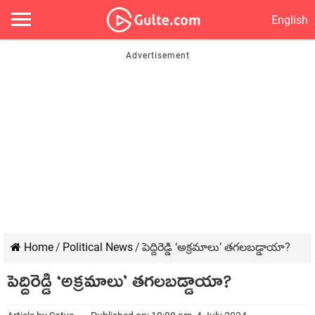
English
Home
/
Political News
/
పెద్దిరెడ్డి ‘అక్ర‌మాలు’ త‌గ‌ల‌బ‌డ్డాయా?
పెద్దిరెడ్డి ‘అక్ర‌మాలు’ త‌గ‌ల‌బ‌డ్డాయా?