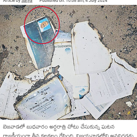
Article by
Satya
Published on: 10:08 am, 4 July 2024
బెజ‌వాడ‌లో బుధ‌వారం అర్ధ‌రాత్రి చోటు చేసుకున్న ఘ‌ట‌న
రాజ‌కీయంగా తీవ్ర క‌ల‌క‌లం రేపింది. విజ‌యవాడలోని అవ‌నిగ‌డ్డ‌కు