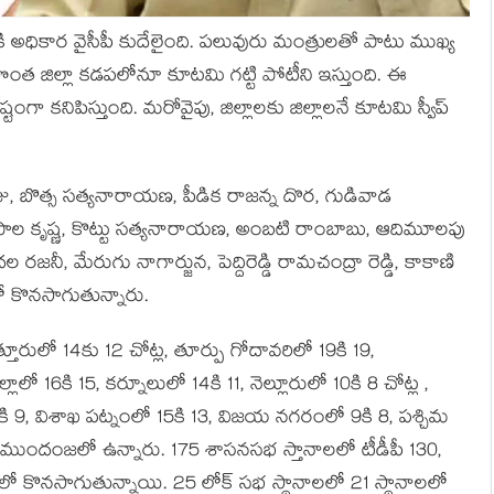
టికి అధికార వైసీపీ కుదేలైంది. పలువురు మంత్రులతో పాటు ముఖ్య
ంత జిల్లా కడపలోనూ కూటమి గట్టి పోటీని ఇస్తుంది. ఈ
్టంగా కనిపిస్తుంది. మరోవైపు, జిల్లాలకు జిల్లాలనే కూటమి స్వీప్‌
ాజు, బొత్స సత్యనారాయణ, పీడిక రాజన్న దొర, గుడివాడ
ుగోపాల కృష్ణ, కొట్టు సత్యనారాయణ, అంబటి రాంబాబు, ఆదిమూలపు
డుదల రజనీ, మేరుగు నాగార్జున, పెద్దిరెడ్డి రామచంద్రా రెడ్డి, కాకాణి
జలో కొనసాగుతున్నారు.
తూరులో 14కు 12 చోట్ల, తూర్పు గోదావరిలో 19కి 19,
లాలో 16కి 15, కర్నూలులో 14కి 11, నెల్లూరులో 10కి 8 చోట్ల ,
 10కి 9, విశాఖ పట్నంలో 15కి 13, విజయ నగరంలో 9కి 8, పశ్చిమ
ులు ముందంజలో ఉన్నారు. 175 శాసనసభ స్తానాలలో టీడీపీ 130,
యంలో కొనసాగుతున్నాయి. 25 లోక్ సభ స్థానాలలో 21 స్థానాలలో