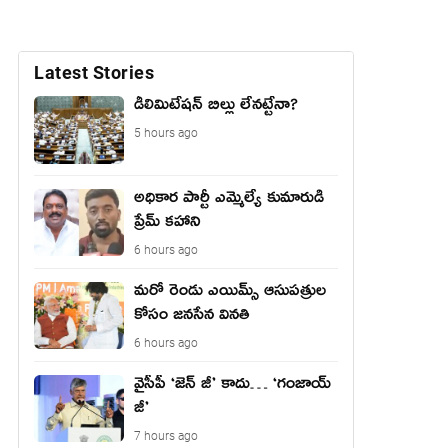
Latest Stories
డీలిమిటేషన్ బిల్లు లేన‌ట్టేనా?
5 hours ago
అధికార పార్టీ ఎమ్మెల్యే కుమారుడి
ప్రేమ్ కహాని
6 hours ago
మరో రెండు ఎయిమ్స్ ఆసుపత్రుల
కోసం జనసేన వినతి
6 hours ago
వైసీపీ ‘జెన్ జీ’ కాదు… ‘గంజాయ్
జీ’
7 hours ago