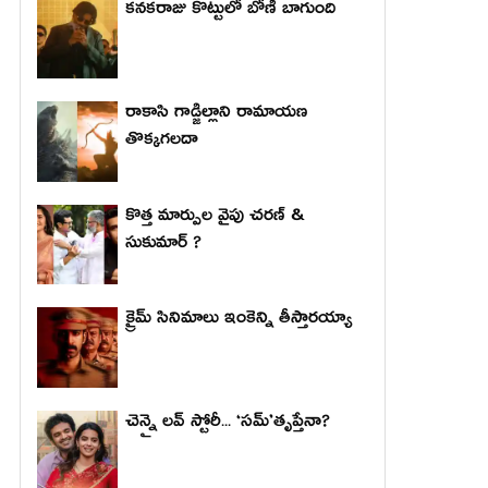
కనకరాజు కొట్టులో బోణీ బాగుంది
రాకాసి గాడ్జిల్లాని రామాయణ
తొక్కగలదా
కొత్త మార్పుల వైపు చరణ్ &
సుకుమార్ ?
క్రైమ్ సినిమాలు ఇంకెన్ని తీస్తారయ్యా
చెన్నై లవ్ స్టోరీ... ‘సమ్’తృప్తేనా?