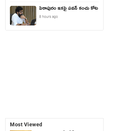
పిఠాపురం ఇకపై పవన్ కంచు కోట
8 hours ago
Most Viewed