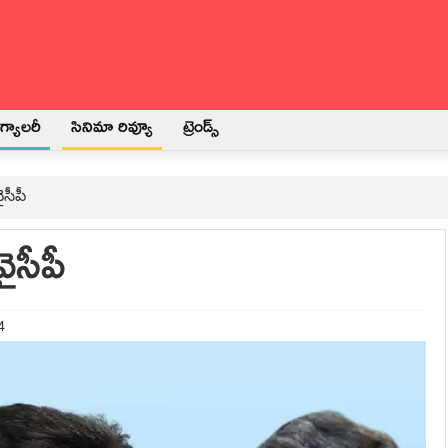
్యాలరీ
సినిమా రివ్యూ
ట్రెండ్స్
సీపీ
ైసీపీ
4