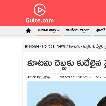
సినిమా వార్తలు
రాజకీయ వార్తలు
ఫోటో గ
Home
/
Political News
/
కూటమి దెబ్బకు కుదేలైన వై
కూటమి దెబ్బకు కుదేలైన వ
Article by
Satya
Published on: 1:20 pm, 4 June 202