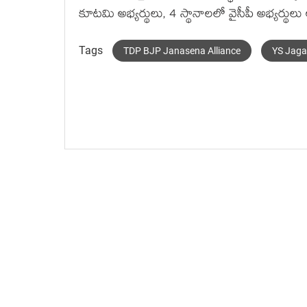
కూటమి అభ్యర్థులు, 4 స్థానాలలో వైసీపీ అభ్యర్థుల
Tags
TDP BJP Janasena Alliance
YS Jag