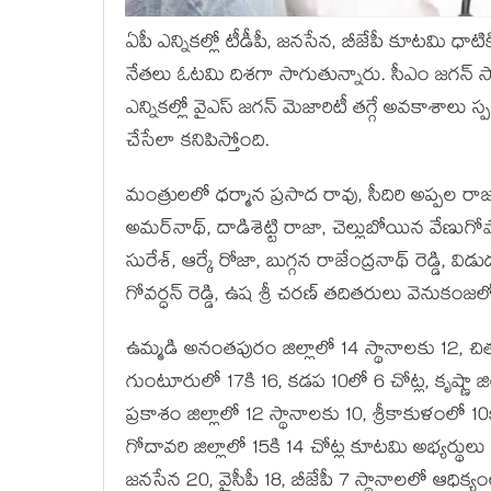
ఏపీ ఎన్నికల్లో టీడీపీ, జనసేన, బీజేపీ కూటమి ధా
నేతలు ఓటమి దిశగా సాగుతున్నారు. సీఎం జగన్ సొ
ఎన్నికల్లో వైఎస్ జగన్ మెజారిటీ తగ్గే అవకాశాలు స్పష
చేసేలా కనిపిస్తోంది.
మంత్రులలో ధర్మాన ప్రసాద రావు, సీదిరి అప్పల ర
అమర్‌నాథ్‌, దాడిశెట్టి రాజా, చెల్లుబోయిన వేణ
సురేశ్‌, ఆర్కే రోజా, బుగ్గన రాజేంద్రనాథ్‌ రెడ్డి, వి
గోవర్ధన్‌ రెడ్డి, ఉష శ్రీ చరణ్‌ తదితరులు వెనుకం
ఉమ్మడి అనంతపురం జిల్లాలో 14 స్థానాలకు 12, చిత్
గుంటూరులో 17కి 16, కడప 10లో 6 చోట్ల, కృష్ణా జిల్
ప్రకాశం జిల్లాలో 12 స్థానాలకు 10, శ్రీకాకుళంలో
గోదావరి జిల్లాలో 15కి 14 చోట్ల కూటమి అభ్యర్థ
జనసేన 20, వైసీపీ 18, బీజేపీ 7 స్థానాలలో ఆధిక్