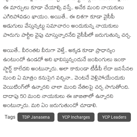
ఈ మార్పులు కూడా చేయాల్సి వ‌స్తే.. అనేక మంది నాయ‌కులు
ఎగిరిపోవ‌డం ఖాయం. అయితే.. ఈ దిశ‌గా కూడా వైసీపీ
అడుగులు వేస్తున్న‌ట్టు స‌మాచారం అందుకున్న నాయ‌కులు
పొరుగు పార్టీల వైపు చూస్తున్నార‌నేది వైసీపీలో జ‌రుగుతున్న చ‌ర్చ‌.
అయితే.. వీరంత‌ట వీరుగా వెళ్తే.. అక్క‌డ కూడా ప్రాధాన్యం
ఉంటుందో ఉండ‌దో అని భావిస్తున్నందునే జంపింగులు ఇంకా
స్టార్ట్ కాలేద‌ని అంటున్నారు. అలా కాకుండా టీడీపీ లేదా జ‌న‌సేనల
నుంచి ఏ మాత్రం క‌నుసైగ వ‌చ్చినా.. వెంట‌నే వెళ్లిపోయేందుకు
వెయిటింగ్‌లో ఉన్నార‌ని చాలా మంది నేత‌ల‌పై చ‌ర్చ సాగుతోంది.
దాదాపు 50 మంది నాయ‌కులు ఈ జాబితాలో ఉన్నార‌ని
అంటున్నారు. మ‌రి ఏం జ‌రుగుతుందో చూడాలి.
Tags
TDP Janasena
YCP Incharges
YCP Leaders