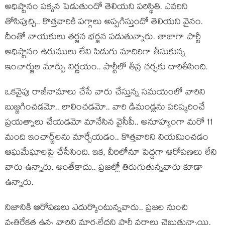
అధిష్టానం ప‌క్క‌న పెడుతుందో తెలియ‌ని ప‌రిస్థితి. ఎవ‌రిని
తోసిపుచ్చి.. కొత్త‌వారికి ప‌గ్గాలు అప్ప‌గిస్తుందో తెలియని వైనం.
దీంతో నాయ‌కులు త‌ర్జ‌న భ‌ర్జ‌న ప‌డుతున్నారు. తాజాగా పార్టీ
అధిష్టానం ఉరుములు లేని పిడుగు మాదిరిగా తీసుకున్న
ఇంచార్జుల మార్పు నిర్ణ‌యం.. పార్టీలో తీవ్ర చ‌ర్చకు దారితీసింది.
ఒక‌వైపు రాజీనామాలు చేసే వారు చేస్తున్న స‌మ‌యంలో వారిని
బుజ్జ‌గించ‌డ‌మో.. లాలించ‌డ‌మో.. వారి డిమండ్ల‌ను ప‌రిష్క‌రించే
ప్ర‌య‌త్నాలు చేయ‌డ‌మో మానేసిన వైసీపీ.. అనూహ్యంగా మ‌రో 11
మంది ఇంచార్జ్‌ల‌ను మార్చేయ‌డం.. కొత్త‌వారిని నియ‌మించ‌డం
ఆఘ‌మేఘాల‌పై చేసేసింది. ఇక‌, వీరిలోనూ పెద్ద‌గా ఆరోప‌ణ‌లు లేని
వారు ఉన్నారు. అంతేకాదు.. ప్ర‌జ‌ల్లో తిరుగుతున్న‌వారు కూడా
ఉన్నారు.
నిజానికి ఆరోప‌ణ‌లు ఎదుర్కొంటున్న‌వారు.. ప్ర‌జ‌ల నుంచి
వ్య‌తిరేక‌త ఉన్న వారిని మార్చ‌లేదని పార్టీ వ‌ర్గాలు చెబుతున్నాయి.