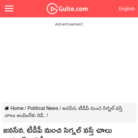
English
Home
/
Political News
/
జ‌న‌సేన‌, టీడీపీ నుంచి సిగ్న‌ల్ వ‌స్తే
చాలు జంపింగ్‌కు రెడీ…!
జ‌న‌సేన‌, టీడీపీ నుంచి సిగ్న‌ల్ వ‌స్తే చాలు