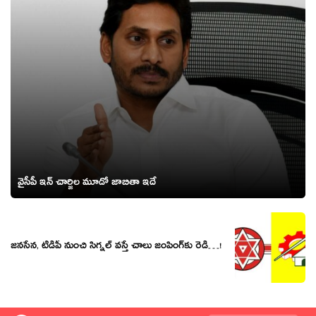
వైసీపీ ఇన్ చార్జిల మూడో జాబితా ఇదే
జ‌న‌సేన‌, టీడీపీ నుంచి సిగ్న‌ల్ వ‌స్తే చాలు జంపింగ్‌కు రెడీ…!