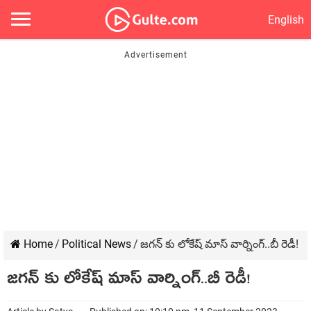
English
Home
/
Political News
/
జగన్ కు లోకేష్ మాస్ వార్నింగ్..బీ రెడీ!
జగన్ కు లోకేష్ మాస్ వార్నింగ్..బీ రెడీ!