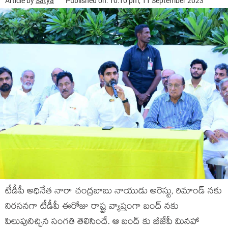
Article by
Satya
Published on: 10:10 pm, 11 September 2023
టీడీపీ అధినేత నారా చంద్రబాబు నాయుడు అరెస్టు, రిమాండ్ నకు
నిరసనగా టీడీపీ ఈరోజు రాష్ట్ర వ్యాప్తంగా బంద్ నకు
పిలుపునిచ్చిన సంగతి తెలిసిందే. ఆ బంద్ కు బీజేపీ మినహా