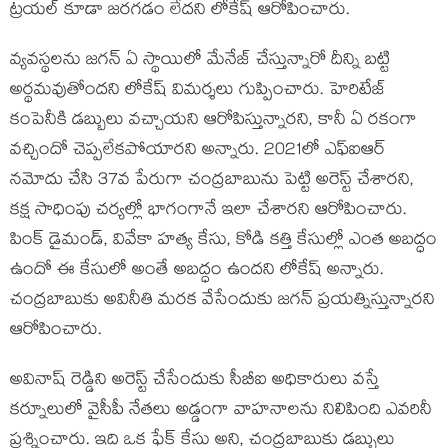
ట్రయల్ కూడా జరగడం లేదని లోకేష్ ఆరోపించారు.
వ్యవస్థలను జగన్ ఏ స్థాయిలో మేనేజ్ చేస్తున్నారో దీన్ని బట్టి
అర్థమవుతోందని లోకేష్ విమర్శలు గుప్పించారు. హెరిటేజ్
కంపెనీకి డబ్బులు వచ్చాయని ఆరోపిస్తున్నారని, కానీ ఏ రకంగా
వచ్చిందో చెప్పలేకపోయారని అన్నారు. 2021లో ఎఫ్ఐఆర్
నమోదు చేసి 37వ పేరుగా చంద్రబాబును పెట్టి అరెస్ట్ చేశారని,
కక్ష సాధింపు చర్యల్లో భాగంగానే ఇలా చేశారని ఆరోపించారు.
పింక్ డైమండ్, వివేకా హత్య కేసు, కోడి కత్తి కేసుల్లో ఎంత అబద్ధం
ఉందో ఈ కేసులో అంతే అబద్ధం ఉందని లోకేష్ అన్నారు.
చంద్రబాబుకు అవినీతి మరక వేసేందుకు జగన్ ప్రయత్నిస్తున్నారని
ఆరోపించారు.
అవినాష్ రెడ్డిని అరెస్ట్ చేసేందుకు సీబీఐ అధికారులు వస్తే
కర్నూలులో వైసీపీ నేతలు అడ్డంగా వాహనాలను నిలిపింది ఎవరినీ
ప్రశ్నించారు. ఇది ఒక ఫేక్ కేసు అని, చంద్రబాబుకు డబ్బులు