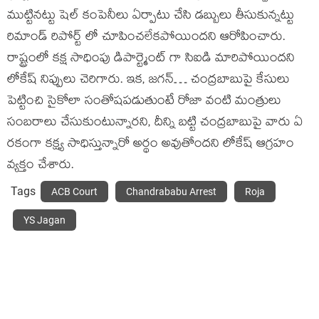
ముట్టినట్టు షెల్ కంపెనీలు ఏర్పాటు చేసి డబ్బులు తీసుకున్నట్టు
రిమాండ్ రిపోర్ట్ లో చూపించలేకపోయిందని ఆరోపించారు.
రాష్ట్రంలో కక్ష సాధింపు డిపార్ట్మెంట్ గా సిఐడి మారిపోయిందని
లోకేష్ నిప్పులు చెరిగారు. ఇక, జగన్… చంద్రబాబుపై కేసులు
పెట్టించి సైకోలా సంతోషపడుతుంటే రోజా వంటి మంత్రులు
సంబరాలు చేసుకుంటున్నారని, దీన్ని బట్టి చంద్రబాబుపై వారు ఏ
రకంగా కక్ష్య సాధిస్తున్నారో అర్థం అవుతోందని లోకేష్ ఆగ్రహం
వ్యక్తం చేశారు.
Tags
ACB Court
Chandrababu Arrest
Roja
YS Jagan