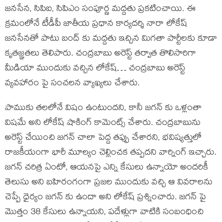
జనసేన, సిపిఐ, సిపిఎం సంపూర్ణ మద్దతు ప్రకటించాయి. ఈ
క్రమంలోనే టీడీపీ జాతీయ ప్రధాన కార్యదర్శి నారా లోకేష్
జనసేనతో పాటు బంద్ కు మద్దతు ఇచ్చిన మిగతా పార్టీలకు కూడా
కృతజ్ఞతలు తెలిపారు. చంద్రబాబు అరెస్ట్ తర్వాత తొలిసారిగా
మీడియా ముందుకు వచ్చిన లోకేష్… చంద్రబాబు అరెస్ట్
వ్యవహారం పై సంచలన వ్యాఖ్యలు చేశారు.
పాముకు తలలోనే విషం ఉంటుందని, కానీ జగన్ కు ఒళ్లంతా
విషమే అని లోకేష్ షాకింగ్ కామెంట్స్ చేశారు. చంద్రబాబును
అరెస్ట్ చేయించి జగన్ చాలా పెద్ద తప్పు చేశారని, భవిష్యత్తులో
రాజకీయంగా భారీ మూల్యం చెల్లించక తప్పదని వార్నింగ్ ఇచ్చారు.
జగన్ చరిత్ర ఏంటో, ఆయనపై ఎన్ని కేసులు ఉన్నాయో అందరికీ
తెలుసు అని బహిరంగంగా ప్రజల ముందుకు వచ్చి ఆ వివరాలను
చెప్పే ధైర్యం జగన్ కు ఉందా అని లోకేష్ ప్రశ్నించారు. జగన్ పై
మొత్తం 38 కేసులు ఉన్నాయని, పదేళ్లుగా వాటికి సంబంధించి