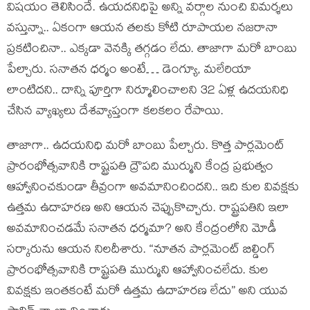
విష‌యం తెలిసిందే. ఉయ‌ద‌నిధిపై అన్ని వ‌ర్గాల నుంచి విమ‌ర్శ‌లు
వ‌స్తున్నా.. ఏకంగా ఆయ‌న త‌ల‌కు కోటి రూపాయ‌ల న‌జ‌రానా
ప్ర‌క‌టించినా.. ఎక్క‌డా వెన‌క్కి త‌గ్గ‌డం లేదు. తాజాగా మ‌రో బాంబు
పేల్చారు. స‌నాత‌న ధ‌ర్మం అంటే… డెంగ్యూ, మలేరియా
లాంటిద‌ని.. దాన్ని పూర్తిగా నిర్మూలించాలని 32 ఏళ్ల ఉద‌య‌నిధి
చేసిన వ్యాఖ్య‌లు దేశ‌వ్యాప్తంగా క‌ల‌క‌లం రేపాయి.
తాజాగా.. ఉద‌య‌నిధి మరో బాంబు పేల్చారు. కొత్త పార్లమెంట్
ప్రారంభోత్సవానికి రాష్ట్రపతి ద్రౌప‌ది ముర్ముని కేంద్ర ప్రభుత్వం
ఆహ్వానించకుండా తీవ్రంగా అవమానించిందని.. ఇది కుల వివక్షకు
ఉత్తమ ఉదాహరణ అని ఆయ‌న చెప్పుకొచ్చారు. రాష్ట్రపతిని ఇలా
అవమానించడమే సనాతన ధర్మ‌మా? అని కేంద్రంలోని మోడీ
స‌ర్కారును ఆయ‌న నిలదీశారు. “నూతన పార్లమెంట్ బిల్డింగ్
ప్రారంభోత్సవానికి రాష్ట్రపతి ముర్ముని ఆహ్వానించలేదు. కుల
వివక్షకు ఇంతకంటే మరో ఉత్తమ ఉదాహరణ లేదు” అని యువ