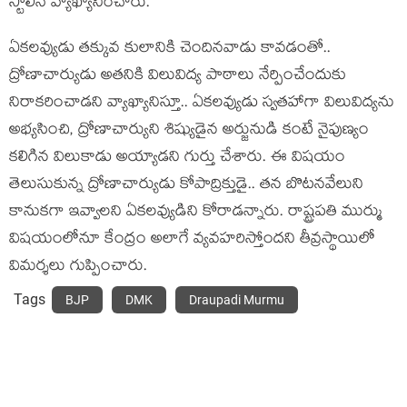
స్టాలిన్ వ్యాఖ్యానించారు.
ఏకలవ్యుడు తక్కువ కులానికి చెందినవాడు కావడంతో..
ద్రోణాచార్యుడు అతనికి విలువిద్య పాఠాలు నేర్పించేందుకు
నిరాకరించాడని వ్యాఖ్యానిస్తూ.. ఏకలవ్యుడు స్వతహాగా విలువిద్యను
అభ్యసించి, ద్రోణాచార్యుని శిష్యుడైన అర్జునుడి కంటే నైపుణ్యం
కలిగిన విలుకాడు అయ్యాడని గుర్తు చేశారు. ఈ విషయం
తెలుసుకున్న ద్రోణాచార్యుడు కోపాద్రిక్తుడై.. తన బొటనవేలుని
కానుకగా ఇవ్వాలని ఏకలవ్యుడిని కోరాడన్నారు. రాష్ట్రపతి ముర్ము
విషయంలోనూ కేంద్రం అలాగే వ్యవహరిస్తోందని తీవ్ర‌స్థాయిలో
విమ‌ర్శ‌లు గుప్పించారు.
Tags
BJP
DMK
Draupadi Murmu