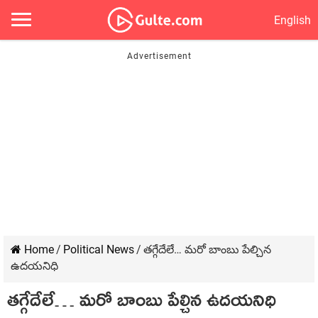
English
Home
/
Political News
/
త‌గ్గేదేలే… మ‌రో బాంబు పేల్చిన
ఉద‌య‌నిధి
త‌గ్గేదేలే… మ‌రో బాంబు పేల్చిన ఉద‌య‌నిధి