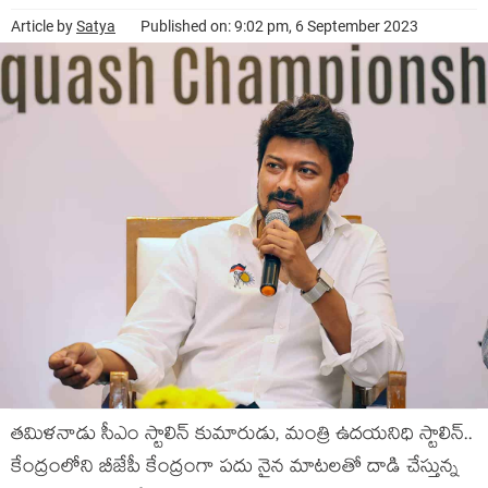
Article by
Satya
Published on: 9:02 pm, 6 September 2023
త‌మిళ‌నాడు సీఎం స్టాలిన్ కుమారుడు, మంత్రి ఉద‌య‌నిధి స్టాలిన్‌..
కేంద్రంలోని బీజేపీ కేంద్రంగా ప‌దు నైన మాట‌ల‌తో దాడి చేస్తున్న