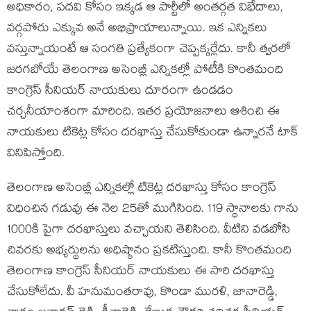
అధికారం, పదవి కోసం ఇక్కడ ఆ పార్టీలో అంతర్గత విభేదాలు,
వర్గపోరు ఎక్కువ అనే అభిప్రాయాలున్నాయి. ఇక ఎన్నికలు
వస్తున్నాయంటే ఆ సంగతి ప్రత్యేకంగా చెప్పక్కర్లేదు. కానీ త్వరలో
జరగబోయే తెలంగాణ అసెంబ్లీ ఎన్నికల్లో పోటీకి కొంతమంది
కాంగ్రెస్ సీనియర్ నాయకులు దూరంగా ఉండడం
చర్చనీయాంశంగా మారింది. ఇతర ప్రయోజనాలు ఆశించి ఈ
నాయకులు టికెట్ల కోసం దరఖాస్తు చేసుకోకుండా ఉన్నారనే టాక్
వినిపిస్తోంది.
తెలంగాణ అసెంబ్లీ ఎన్నికల్లో టికెట్ల దరఖాస్తు కోసం కాంగ్రెస్
విధించిన గడువు ఈ నెల 25తో ముగిసింది. 119 స్థానాలకు గాను
1000కి పైగా దరఖాస్తులు వచ్చాయని తెలిసింది. వీటిని వడబోసి
చివరకు అభ్యర్థులను అధిష్ఠానం ప్రకటిస్తుంది. కానీ కొంతమంది
తెలంగాణ కాంగ్రెస్ సీనియర్ నాయకులు ఈ సారి దరఖాస్తు
చేసుకోలేదు. వీ హనుమంతరావు, కొండా మురళి, జానారెడ్డి,