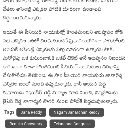
నాగం జనార్ధన్ రెడ్డి, గీతారెడ్డి, రేణుక చౌదరి తదితర సీనియర్
నేతలు అసెంబ్లీ ఎన్నికల పోటీకి దూరంగా ఉండాలని
నిర్ణయించుకున్నారు.
అయితే ఈ సీనియర్ నాయకుల్లో కొంతమందిని అధిష్ఠానం లోక్
సభ ఎన్నికల బరిలో దించుతుందనే ప్రచారం జోరుగా సాగుతోంది.
అందుకే అసెంబ్లీ ఎన్నికలకు వీళ్లు దూరంగా ఉన్నారని టాక్.
మరోవైపు ఒక కుటుంబానికి ఒకటే టికెట్ అనే అధిష్ఠానం నిబంధన
కారణంగా కూడా కొంతమంది సీనియర్ నాయకులు దరఖాస్తు
చేసుకోలేదని తెలిసింది. ఈ సారి సీనియర్ నాయకుడు జానారెడ్డి
ఎన్నికల బరిలో నుంచి తప్పుకున్నాడు. కానీ ఆయన పెద్ద
కుమారుడు రఘువీర్ రెడ్డి మిర్యాల గూడ నుంచి, చిన్నకొడుకు
జైవీర్ రెడ్డి నాగార్జున సాగర్ నుంచి పోటీకి సిద్ధమవుతున్నారు.
Tags
Jana Reddy
Nagam Janardhan Reddy
Renuka Chowdary
Telangana Congress