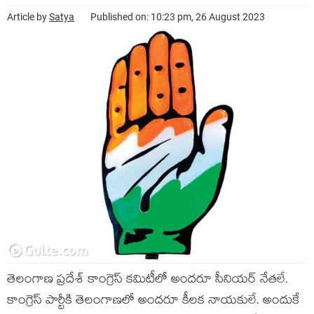
Article by
Satya
Published on: 10:23 pm, 26 August 2023
తెలంగాణ ప్రదేశ్ కాంగ్రెస్ కమిటీలో అందరూ సీనియర్ నేతలే.
కాంగ్రెస్ పార్టీకి తెలంగాణలో అందరూ కీలక నాయకులే. అందుకే