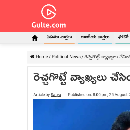
సినిమా వార్తలు
రాజకీయ వార్తలు
ఫోటో గ
Home
/
Political News
/
రెచ్చగొట్టే వ్యాఖ్యలు చేసింద
రెచ్చగొట్టే వ్యాఖ్యలు చేసి
Article by
Satya
Published on: 8:00 pm, 25 August