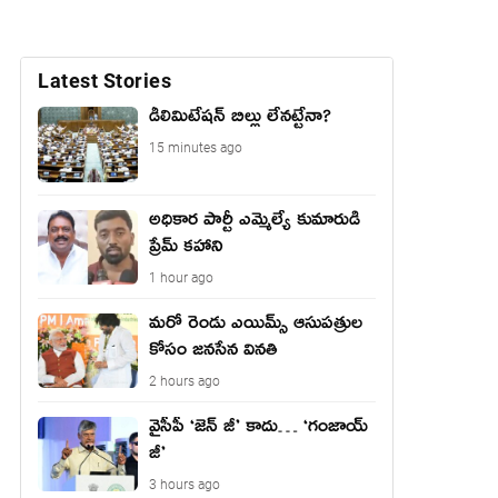
Latest Stories
డీలిమిటేషన్ బిల్లు లేన‌ట్టేనా?
15 minutes ago
అధికార పార్టీ ఎమ్మెల్యే కుమారుడి
ప్రేమ్ కహాని
1 hour ago
మరో రెండు ఎయిమ్స్ ఆసుపత్రుల
కోసం జనసేన వినతి
2 hours ago
వైసీపీ ‘జెన్ జీ’ కాదు… ‘గంజాయ్
జీ’
3 hours ago