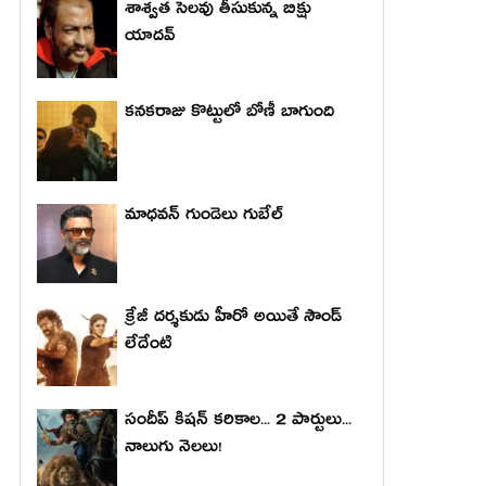
శాశ్వత సెలవు తీసుకున్న బిక్షు
యాదవ్
కనకరాజు కొట్టులో బోణీ బాగుంది
మాధ‌వ‌న్ గుండెలు గుబేల్‌
క్రేజీ దర్శకుడు హీరో అయితే సౌండ్
లేదేంటి
సందీప్ కిషన్ కరికాల... 2 పార్టులు...
నాలుగు నెలలు!