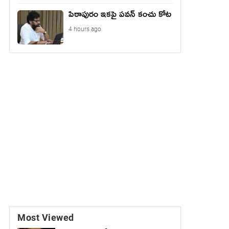
పిఠాపురం ఇకపై పవన్ కంచు కోట
4 hours ago
Most Viewed