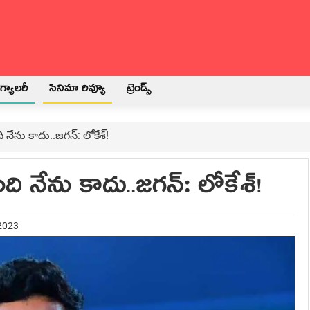
్యాలరీ
సినిమా రివ్యూ
ట్రెండ్స్
ి నేను కాదు..జగన్‌: లోకేశ్‌!
ంది నేను కాదు..జగన్‌: లోకేశ్‌!
 2023