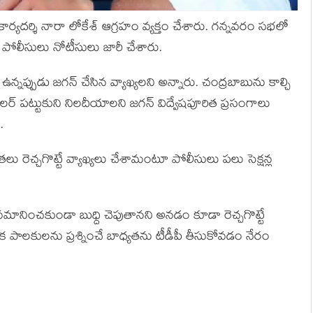
కార్యదర్శి నారా లోకేశ్‌ ఆగ్రహం వ్యక్తం చేశారు. గన్నవరం సభలో
ూడా పోలీసులు నోటీసులు జారీ చేశారు.
ఉన్నప్పుడు జగన్ చేసిన వ్యాఖ్యలని అన్నారు. చంద్రబాబును కాల్చి
లర్ పట్టుకుని నిలదీయాలని జగన్ విద్వేషపూరిత ప్రసంగాలు
.
ెచ్చగొట్టే వ్యాఖ్యలు చేశామంటూ పోలీసులు పలు సెక్షన్ల
అవమానించకుండా బుధ్ది చెపుతానని అనడం కూడా రెచ్చగొట్టే
టక పాలకులను ప్రశ్నించే బాధ్యతను టీడీపీ తీసుకోవడం నేరం