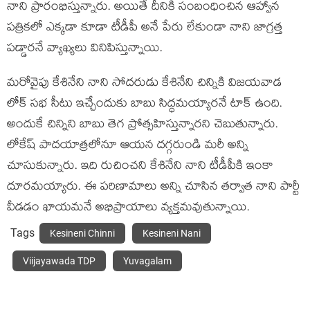
నాని ప్రారంభిస్తున్నారు. అయితే దీనికి సంబంధించిన ఆహ్వాన
పత్రికలో ఎక్కడా కూడా టీడీపీ అనే పేరు లేకుండా నాని జాగ్రత్త
పడ్డారనే వ్యాఖ్యలు వినిపిస్తున్నాయి.
మరోవైపు కేశినేని నాని సోదరుడు కేశినేని చిన్నికి విజయవాడ
లోక్ సభ సీటు ఇచ్చేందుకు బాబు సిద్ధమయ్యారనే టాక్ ఉంది.
అందుకే చిన్నిని బాబు తెగ ప్రోత్సహిస్తున్నారని చెబుతున్నారు.
లోకేష్ పాదయాత్రలోనూ ఆయన దగ్గరుండి మరీ అన్ని
చూసుకున్నారు. ఇది రుచించని కేశినేని నాని టీడీపీకి ఇంకా
దూరమయ్యారు. ఈ పరిణామాలు అన్ని చూసిన తర్వాత నాని పార్టీ
వీడడం ఖాయమనే అభిప్రాయాలు వ్యక్తమవుతున్నాయి.
Tags
Kesineni Chinni
Kesineni Nani
Viijayawada TDP
Yuvagalam