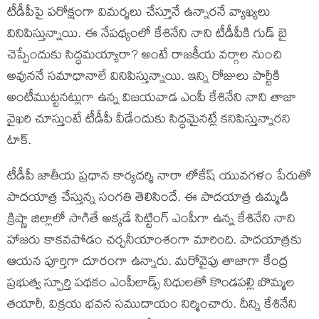
టీడీపీపై పరోక్షంగా విమర్శలు చేస్తూనే ఉన్నారనే వ్యాఖ్యలు
వినిపిస్తున్నాయి. ఈ నేపథ్యంలో కేశినేని నాని టీడీపీకి గుడ్ బై
చెప్పేందుకు సిద్ధమయ్యారా? అంటే రాజకీయ వర్గాల నుంచి
అవుననే సమాధానాలే వినిపిస్తున్నాయి. ఇన్ని రోజులు పార్టీకి
అంటీముట్టనట్లుగా ఉన్న విజయవాడ ఎంపీ కేశినేని నాని తాజా
వైఖరి చూస్తుంటే టీడీపీ వీడేందుకు సిద్ధమైనట్లే కనిపిస్తున్నారని
టాక్.
టీడీపీ జాతీయ ప్రధాన కార్యదర్శి నారా లోకేష్ యువగళం పేరుతో
పాదయాత్ర చేస్తున్న సంగతి తెలిసిందే. ఈ పాదయాత్ర ఉమ్మడి
క్రిష్ణా జిల్లాలో సాగితే అక్కడే సిట్టింగ్ ఎంపీగా ఉన్న కేశినేని నాని
హాజరు కాకవపోడం చర్చనీయాంశంగా మారింది. పాదయాత్రకు
ఆయన పూర్తిగా దూరంగా ఉన్నారు. మరోవైపు తాజాగా కేంద్ర
ప్రభుత్వ స్పూర్తి పథకం ఎంపీలాడ్స్ నిధులతో కొండపల్లి బొమ్మల
తయారీ, విక్రయ భవన సముదాయం నిర్మించారు. దీన్ని కేశినేని