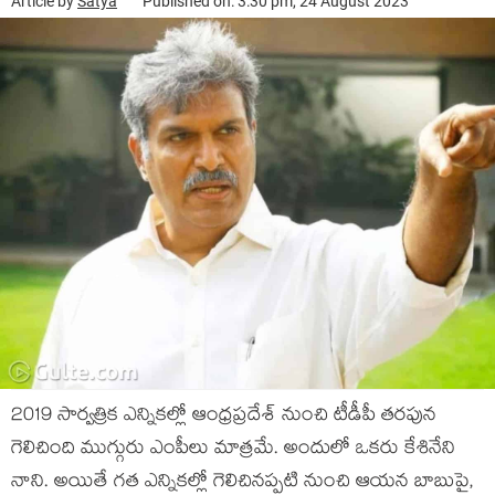
Article by
Satya
Published on: 3:30 pm, 24 August 2023
2019 సార్వత్రిక ఎన్నికల్లో ఆంధ్రప్రదేశ్ నుంచి టీడీపీ తరపున
గెలిచింది ముగ్గురు ఎంపీలు మాత్రమే. అందులో ఒకరు కేశినేని
నాని. అయితే గత ఎన్నికల్లో గెలిచినప్పటి నుంచి ఆయన బాబుపై,