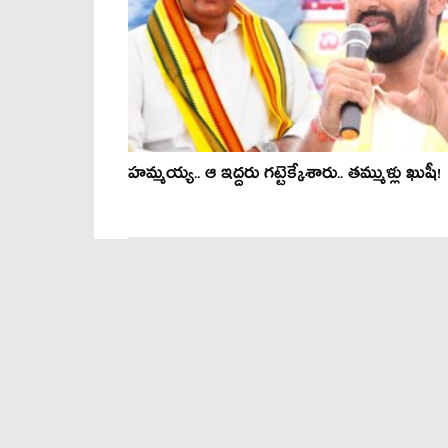
హ‌మ్మ‌య్య‌.. ఆ ఇద్ద‌రు గ‌ట్టెక్కేశారు.. త‌మ్ముళ్లు ఖుషీ!