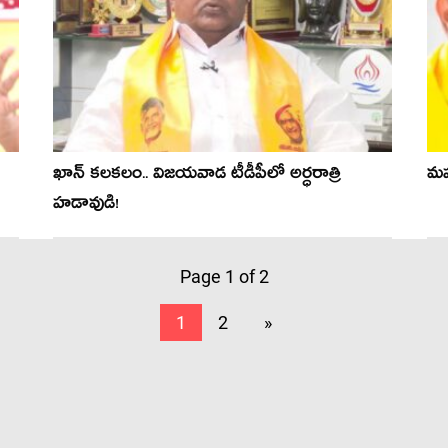
ఖాన్ క‌ల‌క‌లం.. విజ‌య‌వాడ టీడీపీలో అర్ధ‌రాత్రి
మ‌
హ‌డావుడి!
Page 1 of 2
1
2
»