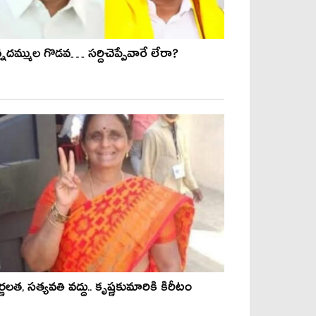
్నదమ్ముల గొడవ… సర్దిచెప్పేవారే లేరా?
ర్ణలత, సత్యవతి వద్దు.. కృష్ణకుమారికి కిరీటం