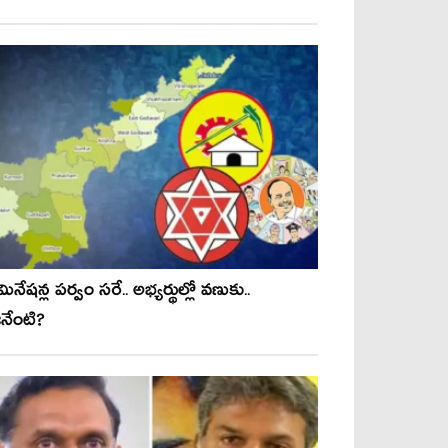
ినేష‌న్ల ప‌ర్వం స‌రే.. అభ్య‌ర్థుల్లో వ‌ణుకు..
‌నేంటి?