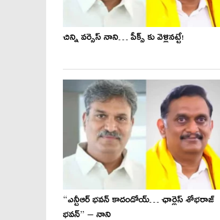
చిన్ని వర్సెస్ నాని… పీక్స్ కు వెళ్లినట్టే!
“ఎన్టీఆర్ భవన్ కాదండోయ్… ఛార్లెస్ శోభరాజ్
భవన్‌” – నాని