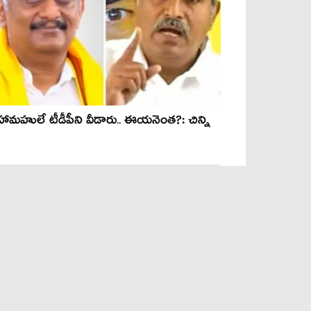
హామ‌హులే టీడీపీని వీడారు.. ఈయ‌నెంత‌?: చిన్ని