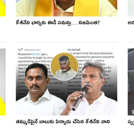
కేశినేని భార్యకు ఈడీ సమన్లు… నిజమెంత?
అన
తమ్ముడిపైనే బాబుకు పిర్యాదు చేసిన కేశినేని నాని
స్వ