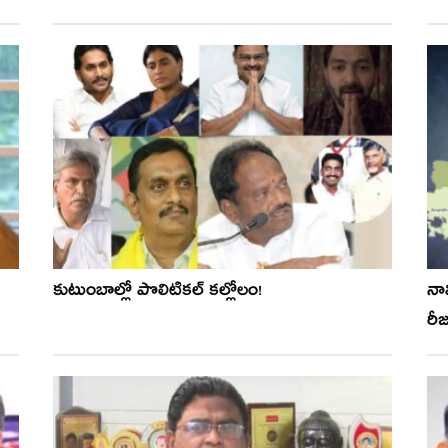
కుటుంబాల్లో పొలిటిక‌ల్‌ క‌ల్లోలం!
నామ
రీజ