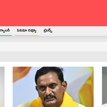
్యాలరీ
సినిమా రివ్యూ
ట్రెండ్స్