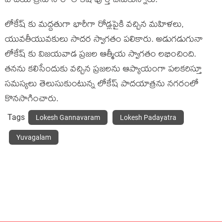
పాదయాత్రను నారా లోకేష్ పూర్తి చేసుకున్నారు.
లోకేష్ కు మద్దతుగా భారీగా రోడ్లపైకి వచ్చిన మహిళలు,
యువతీయువకులు సాదర స్వాగతం పలికారు. అడుగడుగునా
లోకేష్ కు విజయవాడ ప్రజల ఆత్మీయ స్వాగతం లభించింది.
తనను కలిసేందుకు వచ్చిన ప్రజలను ఆప్యాయంగా పలకరిస్తూ
సమస్యలు తెలుసుకుంటున్న లోకేష్ పాదయాత్రను నగరంలో
కొనసాగించారు.
Tags
Lokesh Gannavaram
Lokesh Padayatra
Yuvagalam