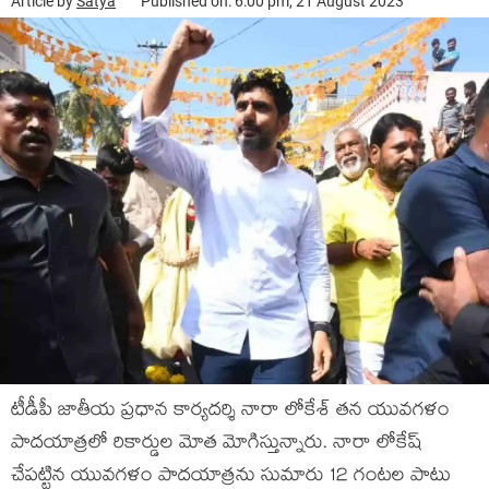
Article by
Satya
Published on: 6:00 pm, 21 August 2023
టీడీపీ జాతీయ ప్రధాన కార్యదర్శి నారా లోకేశ్ తన యువగళం
పాదయాత్రలో రికార్డుల మోత మోగిస్తున్నారు. నారా లోకేష్‌
చేపట్టిన యువగళం పాదయాత్రను సుమారు 12 గంటల పాటు