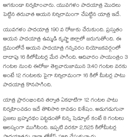
ఆగకుండా నిర్వహించారు. యువగళం పాదయాత్ర మొదలు
పెట్టిన తరువాత ఆయన నిర్విరామంగా చేపట్టిన యాత్ర ఇదే.
యువగళం పాదయాత్ర 190 వ రోజుకు చేరుకుంది. ప్రస్తుతం
ఆయన పాదయాత్ర ఉమ్మడి కృష్ణా జిల్లాలో జరుగుతోంది. ఈ
క్రమంలోనే ఆయన పాదయాత్ర గన్నవరం నియోజకవర్గంలో
దాదాపు 16 కిలోమీటర్ల మేర సాగింది. ఆదివారం సాయంత్రం 3
గంటల నుంచి ఈరోజు తెల్లవారుజామున 3:40 గంటల వరకు
అంటే 12 గంటలకు పైగా నిర్విరామంగా 16 కిలో మీటర్ల పాటు
పాదయాత్ర కొనసాగింది.
యాత్ర ప్రారంభించిన తర్వాత ఏకధాటిగా 12 గంటల పాటు
నిర్వహించడం ఇదే తొలిసారి కావడం విశేషం. అడుగడుగునా
ప్రజలు బ్రహ్మరథం పట్టడంతో నిన్న షెడ్యూల్ కంటే 8 గంటలు
ఆలస్యంగా ముగిసింది. ఇప్పటి వరకూ 2,525 కిలోమీటర్ల