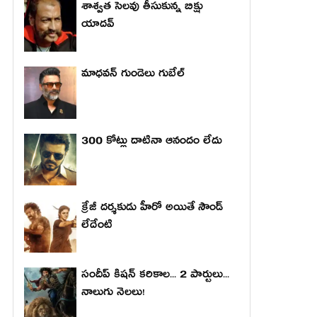
శాశ్వత సెలవు తీసుకున్న బిక్షు
యాదవ్
మాధ‌వ‌న్ గుండెలు గుబేల్‌
300 కోట్లు దాటినా ఆనందం లేదు
క్రేజీ దర్శకుడు హీరో అయితే సౌండ్
లేదేంటి
సందీప్ కిషన్ కరికాల... 2 పార్టులు...
నాలుగు నెలలు!