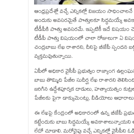
ఆంధ్రప్రదేశ్లో వచ్చే ఎన్నికల్లో విజయం సాధించా
అందుకు అవసరమైతే పొత్తులకూ సిద్ధమయ్యే అవకా
టీడీపీకి పొత్తు అవసరమే. ఇప్పటికీ ఇదే విషయం 
టీడీపీ పొత్తు విషయంలో చాలా రోజులుగా ఏ విషయం 
చంద్రబాబు లేఖ రాశారని, దీనిపై బీజేపీ స్పందన 
వ్యక్తమవుతున్నాయి.
ఏపీలో అధికార వైసీపీ ప్రభుత్వం రాజ్యాంగ ఉల్లంఘనలక
బాబు తొమ్మిది పేజీల సుదీర్ఘ లేఖ రాశారని తెలిస
జరిగిన ఉద్దేశపూర్వక దాడులు, హత్యాయత్నం కుట
పేజీలకు పైగా డాక్యుమెంట్లు, వీడియోలు ఆధారా
ఈ లేఖపై కేంద్రంలో అధికారంలో ఉన్న బీజేపీ ప్రభు
కట్టేందుకు బాబు సిద్ధమయ్యే అవకాశాలున్నాయని అ
లేదో చూడాలి. మరోవైపు వచ్చే ఎన్నికల్లో వైసీపీని 