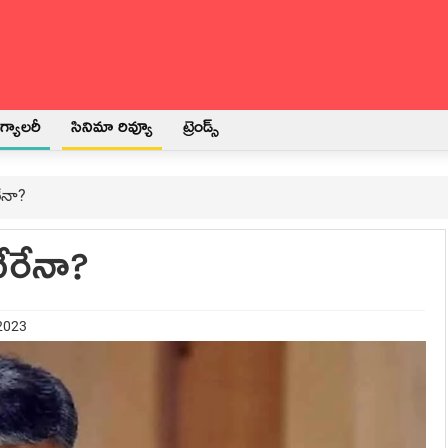
్యాలరీ
సినిమా రివ్యూ
ట్రెండ్స్
ేనా?
ేరేనా?
 2023