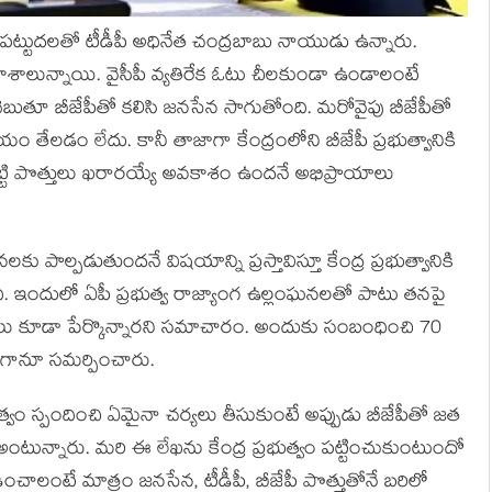
లనే పట్టుదలతో టీడీపీ అధినేత చంద్రబాబు నాయుడు ఉన్నారు.
శాలున్నాయి. వైసీపీ వ్యతిరేక ఓటు చీలకుండా ఉండాలంటే
చెబుతూ బీజేపీతో కలిసి జనసేన సాగుతోంది. మరోవైపు బీజేపీతో
తేలడం లేదు. కానీ తాజాగా కేంద్రంలోని బీజేపీ ప్రభుత్వానికి
బట్టి పొత్తులు ఖరారయ్యే అవకాశం ఉందనే అభిప్రాయాలు
ు పాల్పడుతుందనే విషయాన్ని ప్రస్తావిస్తూ కేంద్ర ప్రభుత్వానికి
ింది. ఇందులో ఏపీ ప్రభుత్వ రాజ్యాంగ ఉల్లంఘనలతో పాటు తనపై
్రలు కూడా పేర్కొన్నారని సమాచారం. అందుకు సంబంధించి 70
లుగానూ సమర్పించారు.
త్వం స్పందించి ఏమైనా చర్యలు తీసుకుంటే అప్పుడు బీజేపీతో జత
ంటున్నారు. మరి ఈ లేఖను కేంద్ర ప్రభుత్వం పట్టించుకుంటుందో
ఓడించాలంటే మాత్రం జనసేన, టీడీపీ, బీజేపీ పొత్తుతోనే బరిలో