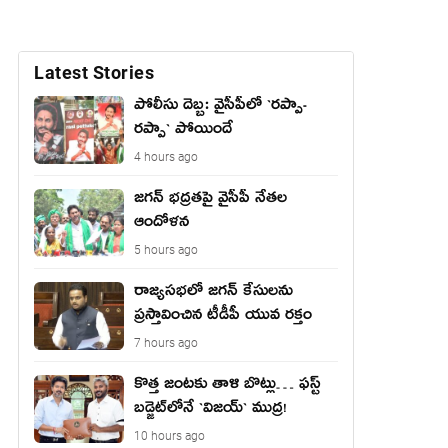
Latest Stories
పోలీసు దెబ్బ: వైసీపీలో `ర‌ప్పా-
ర‌ప్పా` పోయిందే
4 hours ago
జ‌గ‌న్ భద్రతపై వైసీపీ నేతల
ఆందోళన
5 hours ago
రాజ్యసభలో జగన్ కేసులను
ప్రస్తావించిన టీడీపీ యువ రక్తం
7 hours ago
కొత్త జంట‌కు తాళి బొట్లు… ఫ‌స్ట్
బ‌డ్జెట్‌లోనే `విజ‌య్` ముద్ర‌!
10 hours ago