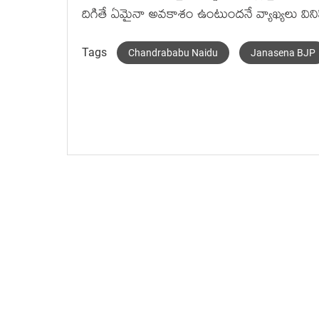
దిగితే ఏమైనా అవకాశం ఉంటుందనే వ్యాఖ్యలు వినిపి
Tags
Chandrababu Naidu
Janasena BJP