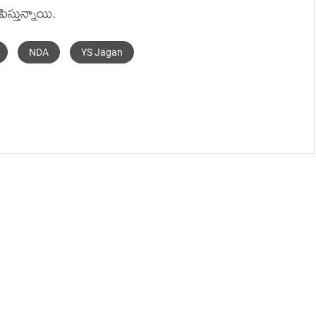
స్తున్నాయి.
NDA
YS Jagan