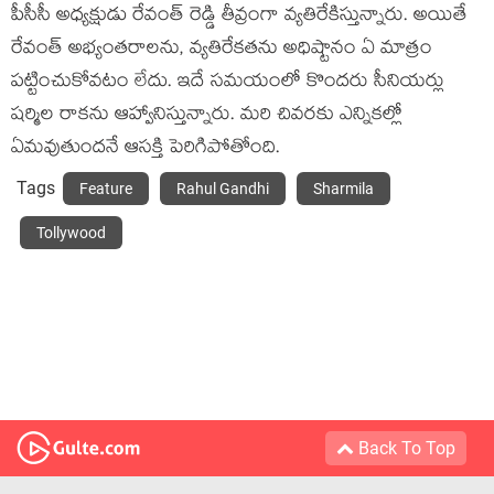
పీసీసీ అధ్యక్షుడు రేవంత్ రెడ్డి తీవ్రంగా వ్యతిరేకిస్తున్నారు. అయితే
రేవంత్ అభ్యంతరాలను, వ్యతిరేకతను అధిష్టానం ఏ మాత్రం
పట్టించుకోవటం లేదు. ఇదే సమయంలో కొందరు సీనియర్లు
షర్మిల రాకను ఆహ్వానిస్తున్నారు. మరి చివరకు ఎన్నికల్లో
ఏమవుతుందనే ఆసక్తి పెరిగిపోతోంది.
Tags
Feature
Rahul Gandhi
Sharmila
Tollywood
Back To Top