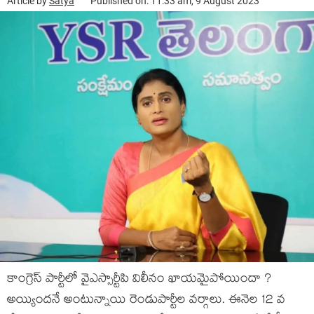
Article by
Satya
Published on: 11:33 am, 9 August 2023
కాంగ్రెస్ పార్టీలో వైఎస్సార్టీపి విలీనం ఖాయమైపోయిందా ?
అయ్యిందనే అంటున్నాయి రెండుపార్టీల వర్గాలు. ఈనెల 12 వ