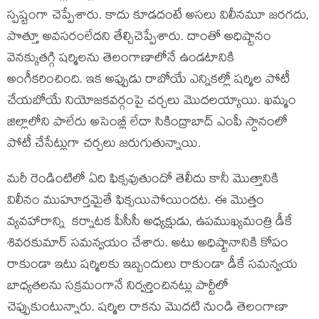
స్పష్టంగా చెప్పేశారు. కాదు కూడదంటే అసలు విలీనమూ జరగదు,
పొత్తూ అవసరంలేదని తేల్చిచెప్పేశారు. దాంతో అధిష్టానం
వెనక్కుతగ్గి షర్మిలను తెలంగాణాలోనే ఉండటానికి
అంగీకరించింది. ఇక అప్పుడు రాబోయే ఎన్నికల్లో షర్మిల పోటీ
చేయబోయే నియోజకవర్గంపై చర్చలు మొదలయ్యాయి. ఖమ్మం
జిల్లాలోని పాలేరు అసెంబ్లీ లేదా సికింద్రాబాద్ ఎంపీ స్ధానంలో
పోటీ చేసేట్లుగా చర్చలు జరుగుతున్నాయి.
మరీ రెండింటిలో ఏది ఫిక్సవుతుందో తెలీదు కానీ మొత్తానికి
విలీనం ముహూర్తమైతే ఫిక్సయిపోయిందట. ఈ మొత్తం
వ్యవహారాన్ని కర్నాటక పీసీసీ అధ్యక్షుడు, ఉపముఖ్యమంత్రి డీకే
శివరకుమార్ సమన్వయం చేశారు. అటు అధిష్టానానికి కోపం
రాకుండా ఇటు షర్మిలకు ఇబ్బందులు రాకుండా డీకే సమన్వయ
బాధ్యతలను సక్రమంగానే నిర్వర్తించినట్లు పార్టీలో
చెప్పుకుంటున్నారు. షర్మిల రాకను మొదటి నుండి తెలంగాణా