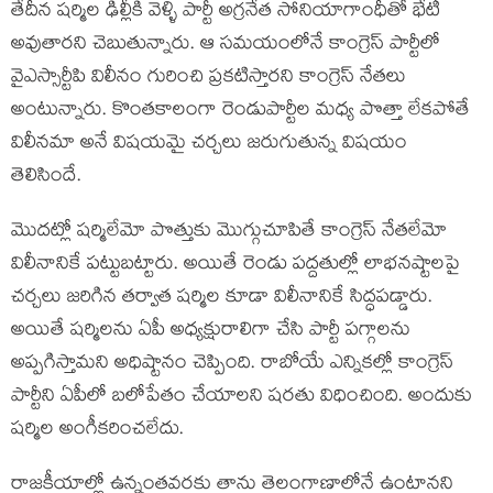
తేదీన షర్మిల ఢిల్లీకి వెళ్ళి పార్టీ అగ్రనేత సోనియాగాంధీతో భేటీ
అవుతారని చెబుతున్నారు. ఆ సమయంలోనే కాంగ్రెస్ పార్టీలో
వైఎస్సార్టీపి విలీనం గురించి ప్రకటిస్తారని కాంగ్రెస్ నేతలు
అంటున్నారు. కొంతకాలంగా రెండుపార్టీల మధ్య పొత్తా లేకపోతే
విలీనమా అనే విషయమై చర్చలు జరుగుతున్న విషయం
తెలిసిందే.
మొదట్లో షర్మిలేమో పొత్తుకు మొగ్గుచూపితే కాంగ్రెస్ నేతలేమో
విలీనానికే పట్టుబట్టారు. అయితే రెండు పద్దతుల్లో లాభనష్టాలపై
చర్చలు జరిగిన తర్వాత షర్మిల కూడా విలీనానికే సిద్ధపడ్డారు.
అయితే షర్మిలను ఏపీ అధ్యక్షురాలిగా చేసి పార్టీ పగ్గాలను
అప్పగిస్తామని అధిష్టానం చెప్పింది. రాబోయే ఎన్నికల్లో కాంగ్రెస్
పార్టీని ఏపీలో బలోపేతం చేయాలని షరతు విధించింది. అందుకు
షర్మిల అంగీకరించలేదు.
రాజకీయాల్లో ఉన్నంతవరకు తాను తెలంగాణాలోనే ఉంటానని