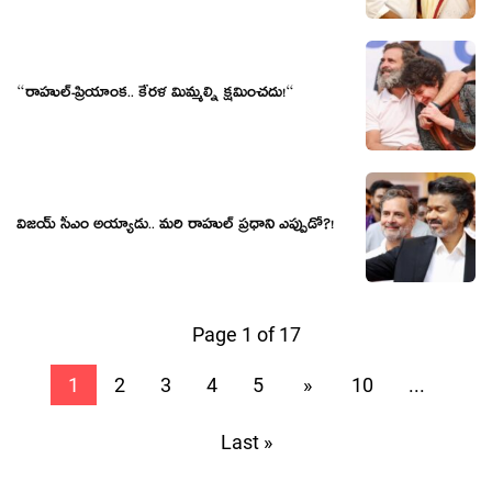
“రాహుల్-ప్రియాంక‌.. కేర‌ళ మిమ్మ‌ల్ని క్ష‌మించ‌దు!“
విజ‌య్ సీఎం అయ్యాడు.. మ‌రి రాహుల్ ప్ర‌ధాని ఎప్పుడో?!
Page 1 of 17
1
2
3
4
5
»
10
...
Last »