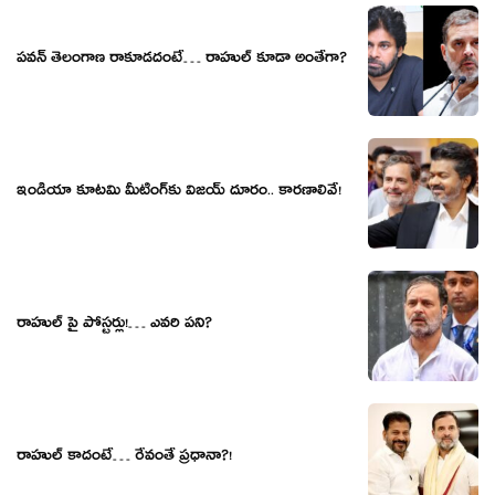
పవన్ తెలంగాణ రాకూడదంటే… రాహుల్ కూడా అంతేగా?
ఇండియా కూటమి మీటింగ్‌కు విజయ్ దూరం.. కారణాలివే!
రాహుల్ పై పోస్టర్లు!… ఎవరి పని?
రాహుల్ కాదంటే… రేవంతే ప్ర‌ధానా?!