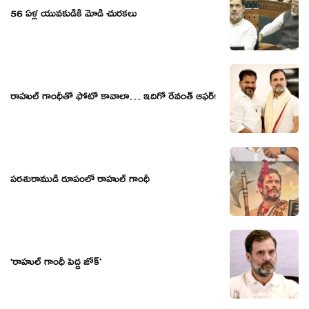
56 ఏళ్ల యువ‌కుడికి మోడీ చురకలు
రాహుల్ గాంధీతో ఫోటో కావాలా… ఇదిగో రేవంత్ ఆఫర్!
పరశురాముడి రూపంలో రాహుల్ గాంధీ
‘రాహుల్ గాంధీ పెద్ద జోక్’