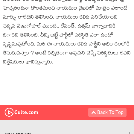
హెచ్చ‌రించినా కొంత‌మంది నాయ‌కుల వైఖ‌రిలో మాత్రం ఎలాంటి
మార్పు రాలేద‌ని తెలిసింది. నాయ‌కులు క‌లిసి ప‌నిచేయాల‌ని
చెప్పిన వేణుగోపాల్ ముందే.. రేవంత్‌, ఉత్త‌మ్ వాగ్వాదానికి
దిగార‌ని తెలిసింది. దీన్ని బ‌ట్టే పార్టీలో ప‌రిస్థితి ఎలా ఉందో
స్ప‌ష్ట‌మ‌వుతోంది. మ‌రి ఈ నాయ‌కులు క‌లిసి పార్టీని అధికారంలోకి
తీసుకువ‌స్తారా? అంటే క‌చ్చితంగా అవున‌ని చెప్పే ప‌రిస్థితులు లేవ‌ని
విశ్లేష‌కులు భావిస్తున్నారు.
Back To Top