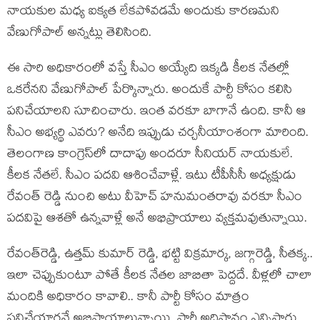
నాయ‌కుల మ‌ధ్య ఐక్య‌త లేక‌పోవ‌డ‌మే అందుకు కార‌ణ‌మ‌ని
వేణుగోపాల్ అన్న‌ట్లు తెలిసింది.
ఈ సారి అధికారంలో వ‌స్తే సీఎం అయ్యేది ఇక్క‌డి కీల‌క నేత‌ల్లో
ఒక‌రేన‌ని వేణుగోపాల్ పేర్కొన్నారు. అందుకే పార్టీ కోసం క‌లిసి
ప‌నిచేయాల‌ని సూచించారు. ఇంత వ‌ర‌కూ బాగానే ఉంది. కానీ ఆ
సీఎం అభ్య‌ర్థి ఎవ‌రు? అనేది ఇప్పుడు చ‌ర్చ‌నీయాంశంగా మారింది.
తెలంగాణ కాంగ్రెస్‌లో దాదాపు అంద‌రూ సీనియ‌ర్ నాయ‌కులే.
కీల‌క నేత‌లే. సీఎం ప‌ద‌వి ఆశించేవాళ్లే. ఇటు టీపీసీసీ అధ్య‌క్షుడు
రేవంత్ రెడ్డి నుంచి అటు వీహెచ్ హ‌నుమంత‌రావు వ‌ర‌కూ సీఎం
ప‌ద‌విపై ఆశ‌తో ఉన్న‌వాళ్లే అనే అభిప్రాయాలు వ్య‌క్త‌మ‌వుతున్నాయి.
రేవంత్‌రెడ్డి, ఉత్త‌మ్ కుమార్ రెడ్డి, భ‌ట్టి విక్ర‌మార్క‌, జ‌గ్గారెడ్డి, సీత‌క్క‌..
ఇలా చెప్పుకుంటూ పోతే కీల‌క నేత‌ల జాబితా పెద్ద‌దే. వీళ్ల‌లో చాలా
మందికి అధికారం కావాలి.. కానీ పార్టీ కోసం మాత్రం
ప‌నిచేయార‌నే అభిప్రాయాలున్నాయి. పార్టీ అధిష్ఠానం ఎన్నిసార్లు