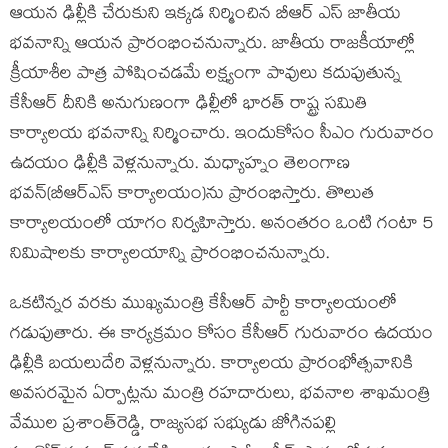
ఆయ‌న ఢిల్లీకి చేరుకుని ఇక్క‌డ నిర్మించిన బీఆర్ ఎస్ జాతీయ
భ‌వ‌నాన్ని ఆయ‌న ప్రారంభించ‌నున్నారు. జాతీయ రాజకీయాల్లో
క్రీయాశీల పాత్ర పోషించడమే లక్ష్యంగా పావులు క‌దుపుతున్న
కేసీఆర్ దీనికి అనుగుణంగా ఢిల్లీలో భారత్ రాష్ట్ర సమితి
కార్యాలయ భవనాన్ని నిర్మించారు. ఇందుకోసం సీఎం గురువారం
ఉదయం ఢిల్లీకి వెళ్లనున్నారు. మధ్యాహ్నం తెలంగాణ
భవన్(బీఆర్ఎస్ కార్యాలయం)ను ప్రారంభిస్తారు. తొలుత
కార్యాలయంలో యాగం నిర్వహిస్తారు. అనంతరం ఒంటి గంటా 5
నిమిషాలకు కార్యాలయాన్ని ప్రారంభించనున్నారు.
ఒకటిన్నర వరకు ముఖ్యమంత్రి కేసీఆర్ పార్టీ కార్యాలయంలో
గడుపుతారు. ఈ కార్యక్రమం కోసం కేసీఆర్‌ గురువారం ఉదయం
ఢిల్లీకి బయలుదేరి వెళ్లనున్నారు. కార్యాలయ ప్రారంభోత్సవానికి
అవసరమైన ఏర్పాట్లను మంత్రి రహదారులు, భవనాల శాఖమంత్రి
వేముల ప్రశాంత్‌రెడ్డి, రాజ్యసభ సభ్యుడు జోగినపల్లి