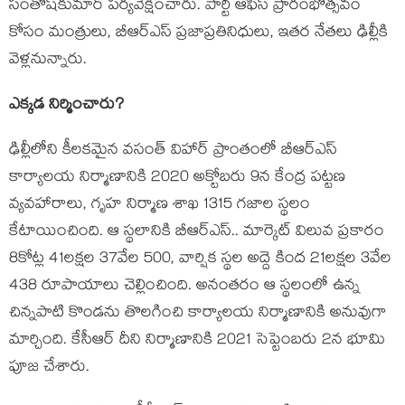
సంతోష్‌కుమార్‌ పర్యవేక్షించారు. పార్టీ ఆఫీస్ ప్రారంభోత్సవం
కోసం మంత్రులు, బీఆర్ఎస్ ప్రజాప్రతినిధులు, ఇతర నేతలు ఢిల్లీకి
వెళ్లనున్నారు.
ఎక్క‌డ నిర్మించారు?
ఢిల్లీలోని కీల‌క‌మైన వసంత్‌ విహార్ ప్రాంతంలో బీఆర్ఎస్
కార్యాలయ నిర్మాణానికి 2020 అక్టోబరు 9న కేంద్ర పట్టణ
వ్యవహారాలు, గృహ నిర్మాణ శాఖ 1315 గజాల స్థలం
కేటాయించింది. ఆ స్థలానికి బీఆర్ఎస్.. మార్కెట్‌ విలువ ప్రకారం
8కోట్ల 41లక్షల 37వేల 500, వార్షిక స్థల అద్దె కింద 21లక్షల 3వేల
438 రూపాయాలు చెల్లించింది. అనంతరం ఆ స్థలంలో ఉన్న
చిన్నపాటి కొండను తొలగించి కార్యాలయ నిర్మాణానికి అనువుగా
మార్చింది. కేసీఆర్ దీని నిర్మాణానికి 2021 సెప్టెంబరు 2న భూమి
పూజ చేశారు.