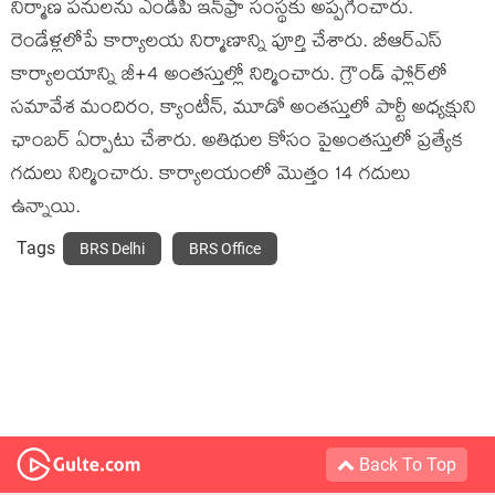
నిర్మాణ పనులను ఎండీపీ ఇన్‌ఫ్రా సంస్థకు అప్పగించారు.
రెండేళ్లలోపే కార్యాలయ నిర్మాణాన్ని పూర్తి చేశారు. బీఆర్ఎస్
కార్యాలయాన్ని జీ+4 అంతస్తుల్లో నిర్మించారు. గ్రౌండ్‌ ఫ్లోర్‌లో
సమావేశ మందిరం, క్యాంటీన్‌, మూడో అంతస్తులో పార్టీ అధ్యక్షుని
ఛాంబర్‌ ఏర్పాటు చేశారు. అతిథుల కోసం పైఅంతస్తులో ప్రత్యేక
గదులు నిర్మించారు. కార్యాలయంలో మొత్తం 14 గదులు
ఉన్నాయి.
Tags
BRS Delhi
BRS Office
Back To Top