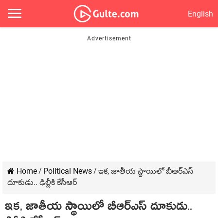
English
Home
/
Political News
/
ఇక‌, జాతీయ స్థాయిలో బీఆర్ఎస్
దూకుడు.. ఢిల్లీకి కేసీఆర్‌
ఇక‌, జాతీయ స్థాయిలో బీఆర్ఎస్ దూకుడు..