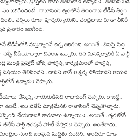
్పుకొచ్చారు. ప్ర‌స్తుతం తాను బీజేపీలోనే ఉన్నాన‌ని.. బీజేపీని వీడే
ు ఏం జ‌రిగిందంటే.. రాజాసింగ్ త్వ‌ర‌లోనే తెలంగాణ టీడీపీ తీర్థం
ధించి.. చ‌ర్చ‌లు కూడా పూర్త‌య్యాయ‌ని.. చంద్ర‌బాబు కూడా దీనికి
తున ప్ర‌చారం జ‌రిగింది.
ీడీపీలోకి వ‌స్తున్నార‌నే చ‌ర్చ జ‌రిగింది. అయితే.. దీనిపై పెద్ద
ల్ఫీ వీడియోద్వారా వివ‌ర‌ణ ఇచ్చారు. త‌న మ‌న‌స్త‌త్వానికి ఏ పార్టీ
ర మంత్రి ప్ర‌హ్లాద్ జోషి పాల్గొన్న కార్య‌క్ర‌మంలో పాల్గొన్న
్త విష‌యం తెలిసింద‌ని.. దానిని తానే ఆశ్చ‌ర్య పోయాన‌ని ఆయ‌న
ర్టీలోనే ఉన్నాన‌ని చెప్పారు.
ీయాలు చేస్తున్న నాయ‌కుడిన‌ని రాజాసింగ్ చెప్పారు. కాబ‌ట్టి..
నా ఉంటే.. అది బీజేపీ మాత్ర‌మేన‌ని రాజాసింగ్ చెప్పుకొచ్చారు.
 స‌స్పెండ్ చేయ‌డానికి కార‌ణాలు ఉన్నాయ‌ని.. అయితే.. త్వ‌ర‌లోనే
మ‌ళ్లీ బీజేపీ పార్టీ త‌ర‌ఫునే పోటీ చేస్తాన‌ని చెప్పారు. అంతేకాదు..
ద్ర మంత్రుల నుంచి బ‌ల‌మైన మ‌ద్ద‌తు ఉంద‌ని.. అంద‌రూ కూడా