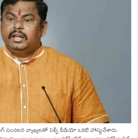
్ సంచ‌ల‌న వ్యాఖ్య‌ల‌తో సెల్ఫీ వీడియో ఒకటి పోస్టుచేశారు.