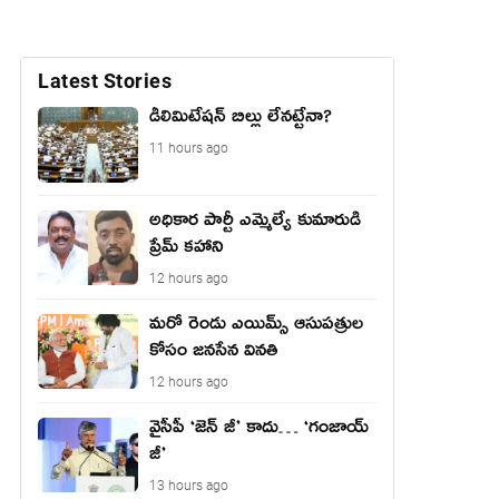
Latest Stories
డీలిమిటేషన్ బిల్లు లేన‌ట్టేనా?
11 hours ago
అధికార పార్టీ ఎమ్మెల్యే కుమారుడి
ప్రేమ్ కహాని
12 hours ago
మరో రెండు ఎయిమ్స్ ఆసుపత్రుల
కోసం జనసేన వినతి
12 hours ago
వైసీపీ ‘జెన్ జీ’ కాదు… ‘గంజాయ్
జీ’
13 hours ago