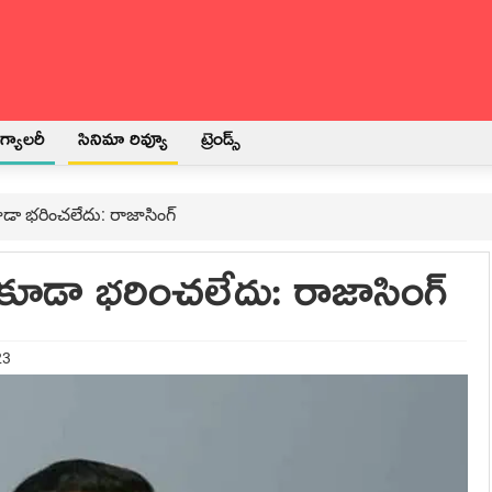
్యాలరీ
సినిమా రివ్యూ
ట్రెండ్స్
కూడా భ‌రించ‌లేదు: రాజాసింగ్
ీ కూడా భ‌రించ‌లేదు: రాజాసింగ్
23