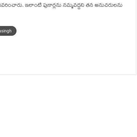
ివ‌రించారు. ఇలాంటి పుకార్ల‌ను న‌మ్మ‌వ‌ద్ద‌ని త‌న అనుచ‌రుల‌ను
asingh