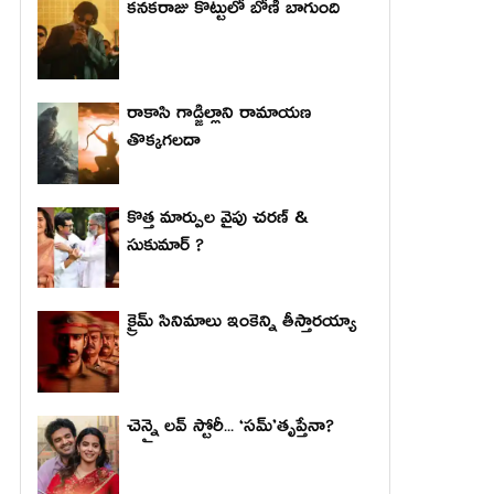
కనకరాజు కొట్టులో బోణీ బాగుంది
రాకాసి గాడ్జిల్లాని రామాయణ
తొక్కగలదా
కొత్త మార్పుల వైపు చరణ్ &
సుకుమార్ ?
క్రైమ్ సినిమాలు ఇంకెన్ని తీస్తారయ్యా
చెన్నై లవ్ స్టోరీ... ‘సమ్’తృప్తేనా?