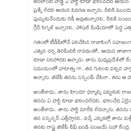
త‌నలాంటి వాణ్ణి ఏ పార్టీ కూడా భ‌రించ‌ద‌ని ఆయ‌న చెప
ప్ర‌శ్నే లేద‌ని ఆయ‌న వివ‌ర‌ణ ఇచ్చారు. దీనికి ముంద
పుచ్చుకునేందుకు రెడీ అవుతున్నార‌ని.. దీనికి సంబం
గ్రీన్ సిగ్న‌ల్ ఇచ్చార‌ని.. సోష‌ల్ మీడియాలో పెద్ద ఎత్
గ‌తంలో టీడీపీలోనే ప‌నిచేసిన రాజాసింగ్ స‌హ‌జంగానే ట
ఎత్తున చ‌ర్చ తెర‌మీదికి రావ‌డంతో.. ఆయ‌న తాజాగా సె
కూడా స‌రిపోద‌ని అన్నారు. తాను మ‌ధ్య‌ప్ర‌దేశ్‌లో కేంద్
స‌మ‌యంలో హ‌టాత్తు గా.. త‌న గురించి వ‌చ్చిన వార
అన్నారు. బీజేపీ త‌న‌ను స‌స్పెండ్ చేసినా.. త‌ను ఆ పా
అంతేకాదు.. తాను హిందూ ధ‌ర్మాన్ని ప‌ట్టుకుని రాజ‌క
త‌న‌ను ఏ పార్టీ కూడా భ‌రించ‌లేద‌ని.. భ‌రించేది ఏదై
అంతేకాదు.. తాను పార్టీ మారేది లేద‌న్నారు. త‌న‌ను
త‌న స‌స్పెన్ష‌న్ ఎత్తేస్తార‌ని.. వ‌చ్చే ఎన్నిక‌ల్లో తాను 
త‌న‌కు రాష్ట్ర బీజేపీ చీఫ్ బండి సంజ‌య్ స‌హా కేం