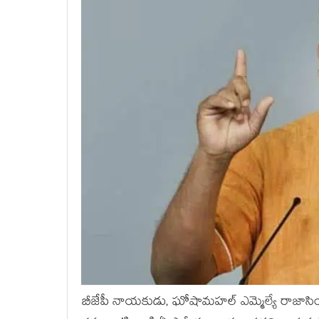
బీజేపీ నాయ‌కుడు, ఘోషామ‌హ‌ల్ ఎమ్మెల్యే రాజాసింగ