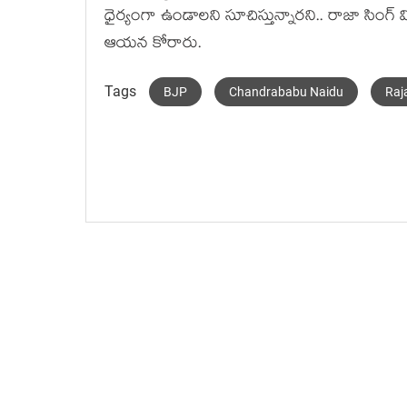
ధైర్యంగా ఉండాల‌ని సూచిస్తున్నార‌ని.. రాజా సింగ్ వ
ఆయ‌న కోరారు.
Tags
BJP
Chandrababu Naidu
Raj