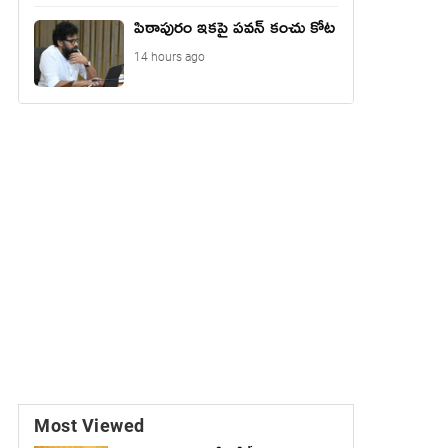
పిఠాపురం ఇకపై పవన్ కంచు కోట
14 hours ago
Most Viewed