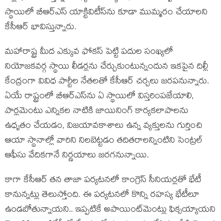
స్థాయిలో బీఆర్ఎస్ యాక్టివిటీస్‌ను కూడా ముమ్మరం చేయాలని
కేసీఆర్ భావిస్తున్నారు.
మహారాష్ట్ర మీద ఎక్కువ ఫోకస్ పెట్టి పదుల సంఖ్యలో
నియోజకవర్గ స్థాయి లీడర్లను చేర్చుకుంటున్నందున ఇకపైన దిల్లీ
కేంద్రంగా వివిధ పార్టీల నేతలతో కేసీఆర్ చర్చలు జరపనున్నారు.
ఏయే రాష్ట్రంలో బీఆర్ఎస్‌ను ఏ స్థాయిలో విస్తరింపజేయాలి,
పార్లమెంటు ఎన్నికల నాటికి జాయినింగ్ కార్యకలాపాలను
ఉధృతం చేయడం, విజయావకాశాలు ఉన్న వ్యక్తులను గుర్తించి
ఆయా స్థానాల్లో వారిని నిలబెట్టడం తదితరాలన్నింటిని సెంట్రల్
ఆఫీసు వేదికగానే నిర్ణయాలు జరగనున్నాయి.
కాగా కేసీఆర్ తన తాజా పర్యటనలో కాంగ్రెస్ సీనియర్లతో భేటీ
కానున్నట్లు తెలుస్తోంది. ఈ పర్యటనలో కొన్ని రహస్య భేటీలూ
ఉండబోతున్నాయని.. ఇప్పటికే అపాయింట్‌మెంట్లు ఫిక్సయ్యాయని