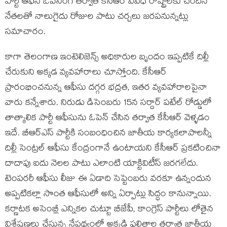
పార్టీ ఆఫీస్ ఓపెనింగ్ తర్వాత కేసీఆర్ వివిధ రాష్ట్రాలకు చెందిన
నేతలతో నాలుగైదు రోజుల పాటు చర్చలు జరపనున్నట్లు
సమాచారం.
కాగా తెలంగాణ ఇంటెలిజెన్స్ అధికారుల బృందం ఇప్పటికే దిల్లీ
చేరుకుని అక్కడ వ్యవహారాలు చూస్తోంది. కేసీఆర్
ప్రారంభించనున్న ఆఫీసు దగ్గర భద్రత, ఇతర వ్యవహారాలపైనా
వారు కన్నేశారు. నిరుడు డిసెంబరు 15న సర్దార్ పటేల్ రోడ్డులో
తాత్కాలిక పార్టీ ఆఫీసును ఓపెన్ చేసిన తర్వాత కేసీఆర్ వెళ్ళడం
ఇదే. బీఆర్ఎస్ పార్టీకి సంబంధించిన జాతీయ కార్యకలాపాలన్నీ
దిల్లీ సెంట్రల్ ఆఫీసు కేంద్రంగానే ఉంటాయని కేసీఆర్ ప్రకటించినా
దాదాపు ఐదు నెలల పాటు ఎలాంటి యాక్టివిటీస్ జరగలేదు.
టెంపరరీ ఆఫీసు లీజు ఈ ఏడాది సెప్టెంబరు వరకూ ఉన్నందున
అప్పటికల్లా సొంత ఆఫీసులో అన్ని ఏర్పాట్లు సిద్ధం కానున్నాయి.
కర్ణాటక అసెంబ్లీ ఎన్నికల చుట్టూ బీజేపీ, కాంగ్రెస్ పార్టీలు లోతైన
విశ్లేషణలు చేస్తున్న నేపథ్యంలో అక్కడి ఫలితాల తర్వాత జాతీయ