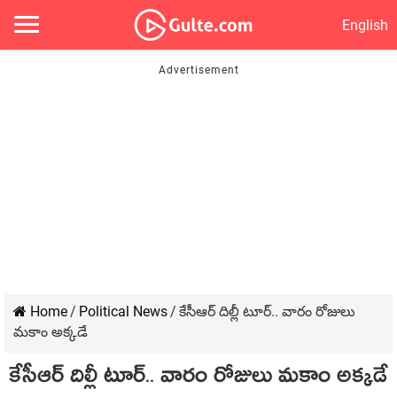
English
Home
/
Political News
/
కేసీఆర్ దిల్లీ టూర్.. వారం రోజులు
మకాం అక్కడే
కేసీఆర్ దిల్లీ టూర్.. వారం రోజులు మకాం అక్కడే