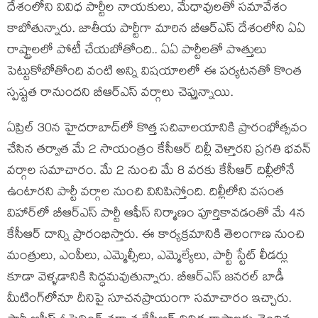
దేశంలోని వివిధ పార్టీల నాయకులు, మేధావులతో సమావేశం
కాబోతున్నారు. జాతీయ పార్టీగా మారిన బీఆర్ఎస్‌ దేశంలోని ఏఏ
రాష్ట్రాలలో పోటీ చేయబోతోంది.. ఏఏ పార్టీలతో పొత్తులు
పెట్టుకోబోతోంది వంటి అన్ని విషయాలలో ఈ పర్యటనతో కొంత
స్పష్టత రానుందని బీఆర్ఎస్ వర్గాలు చెప్తున్నాయి.
ఏప్రిల్ 30న హైదరాబాద్‌లో కొత్త సచివాలయానికి ప్రారంభోత్సవం
చేసిన తర్వాత మే 2 సాయంత్రం కేసీఆర్ దిల్లీ వెళ్తారని ప్రగతి భవన్
వర్గాల సమాచారం. మే 2 నుంచి మే 8 వరకు కేసీఆర్ దిల్లీలోనే
ఉంటారని పార్టీ వర్గాల నుంచి వినిపిస్తోంది. దిల్లీలోని వసంత
విహార్‌లో బీఆర్ఎస్ పార్టీ ఆఫీస్ నిర్మాణం పూర్తికావడంతో మే 4న
కేసీఆర్ దాన్ని ప్రారంభిస్తారు. ఈ కార్యక్రమానికి తెలంగాణ నుంచి
మంత్రులు, ఎంపీలు, ఎమ్మెల్సీలు, ఎమ్మెల్యేలు, పార్టీ స్టేట్ లీడర్లు
కూడా వెళ్ళడానికి సిద్ధమవుతున్నారు. బీఆర్ఎస్ జనరల్ బాడీ
మీటింగ్‌లోనూ దీనిపై సూచనప్రాయంగా సమాచారం ఇచ్చారు.