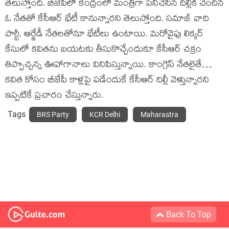
తెలుస్తోంది. బీజేపీలో కేంద్రంలో మంత్రిగా పనిచేసిన దిల్లీకి చెందిన
ఓ నేతతో కేసీఆర్ భేటీ కానున్నారని తెలుస్తోంది. సమాజ్ వాది
పార్టీ, ఆర్జేడీ నేతలతోనూ భేటీలు ఉంటాయి. మరోవైపు లిక్కర్
కేసులో కవితను బయటకు తీసుకొచ్చేందుకూ కేసీఆర్ చక్రం
తిప్పొచ్చన్న ఊహాగానాలు వినిపిస్తున్నాయి. కాంగ్రెస్ నేతలైతే…
కవిత కోసం బీజేపీ కాళ్లపై పడేందుకే కేసీఆర్ దిల్లీ వెళ్తున్నారని
ఇప్పటికే ప్రచారం చేస్తున్నారు.
Tags
BRS Party
KCR Delhi
Maharastra
Back To Top