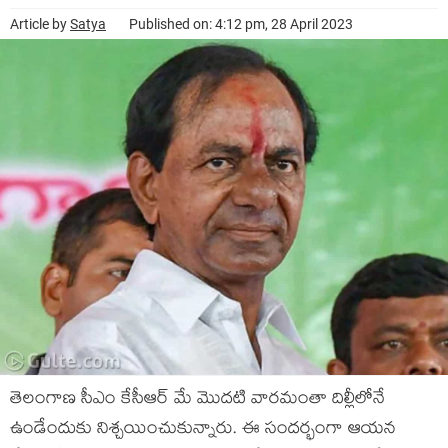
Article by
Satya
Published on: 4:12 pm, 28 April 2023
తెలంగాణ సీఎం కేసీఆర్ మే మొదటి వారమంతా దిల్లీలోనే
ఉండేందుకు నిశ్చయించుకున్నారు. ఈ సందర్భంగా ఆయన