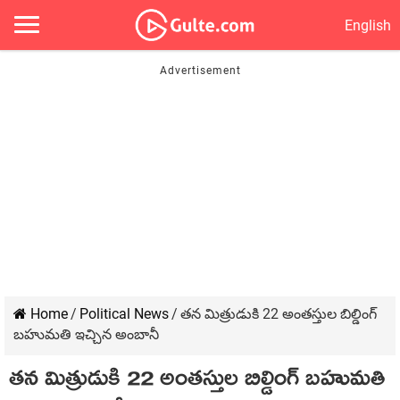
English
Home
/
Political News
/
తన మిత్రుడుకి 22 అంతస్తుల బిల్డింగ్
బహుమతి ఇచ్చిన అంబానీ
తన మిత్రుడుకి 22 అంతస్తుల బిల్డింగ్ బహుమతి