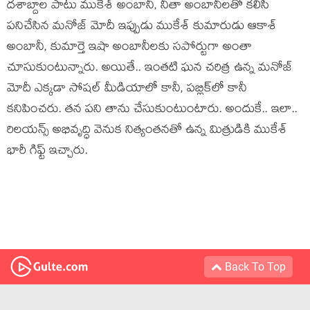
దశాబ్దాల పాటు ముకేశ్ అంబానీ, నీతా అంబానీలతో కలిసి
పనిచేసిన మనోజ్ మోదీ ఇప్పుడు ముకేశ్ కుమారుడు ఆకాశ్
అంబానీ, కుమార్తె ఇషా అంబానీలకు సపోర్టుగా అంతా
చూసుకుంటున్నారు. అయితే.. ఇంతటి ఘన చరిత్ర ఉన్న మనోజ్
మోదీ ఎక్కడా సోషల్ మీడియాలో కానీ, పబ్లిక్‌లో కానీ
కనిపించరు. తన పని తాను చేసుకుంటుంటారు. అందుకే.. ఇలా..
రిలయన్స్ అభివృద్ధి వెనుక నిత్యంతనతో ఉన్న మిత్రుడికి ముకేశ్
భారీ గిఫ్ట్ ఇచ్చారు.
Back To Top