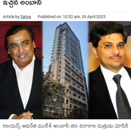
ఇచ్చిన అంబానీ
Article by
Satya
Published on: 10:52 am, 26 April 2023
రిలయన్స్ అధినేత ముకేశ్ అంబానీ తన చిరాకాల మిత్రుడు మోదీకి