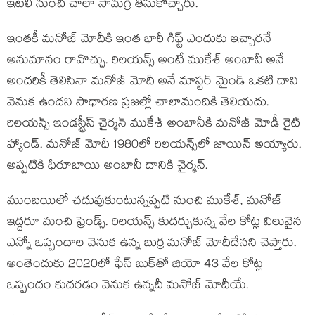
ఇటలీ నుంచి చాలా సామగ్రి తీసుకొచ్చారు.
ఇంతకీ మనోజ్ మోదీకి ఇంత భారీ గిఫ్ట్ ఎందుకు ఇచ్చారనే
అనుమానం రావొచ్చు. రిలయన్స్ అంటే ముకేశ్ అంబానీ అనే
అందరికీ తెలిసినా మనోజ్ మోదీ అనే మాస్టర్ మైండ్ ఒకటి దాని
వెనుక ఉందని సాధారణ ప్రజల్లో చాలామందికి తెలియదు.
రిలయన్స్ ఇండస్ట్రీస్ చైర్మన్ ముకేశ్ అంబానీకి మనోజ్ మోడీ రైట్
హ్యాండ్. మనోజ్ మోదీ 1980లో రిలయన్స్‌లో జాయిన్ అయ్యారు.
అప్పటికి ధీరూబాయి అంబానీ దానికి చైర్మన్.
ముంబయిలో చదువుకుంటున్నప్పటి నుంచి ముకేశ్, మనోజ్
ఇద్దరూ మంచి ఫ్రెండ్స్. రిలయన్స్ కుదర్చుకున్న వేల కోట్ల విలువైన
ఎన్నో ఒప్పందాల వెనుక ఉన్న బుర్ర మనోజ్ మోదీదేనని చెప్తారు.
అంతెందుకు 2020లో ఫేస్ బుక్‌తో జియో 43 వేల కోట్ల
ఒప్పందం కుదరడం వెనుక ఉన్నదీ మనోజ్ మోదీయే.