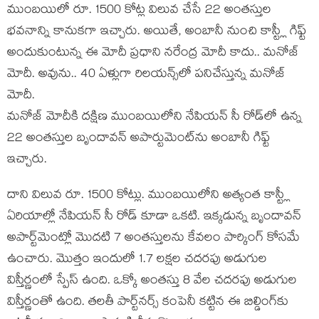
ముంబయిలో రూ. 1500 కోట్ల విలువ చేసే 22 అంతస్తుల
భవనాన్ని కానుకగా ఇచ్చారు. అయితే, అంబానీ నుంచి కాస్ట్లీ గిఫ్ట్
అందుకుంటున్న ఈ మోదీ ప్రధాని నరేంద్ర మోదీ కాదు.. మనోజ్
మోదీ. అవును.. 40 ఏళ్లుగా రిలయన్స్‌లో పనిచేస్తున్న మనోజ్
మోదీ.
మనోజ్ మోదీకి దక్షిణ ముంబయిలోని నేపియన్ సీ రోడ్‌లో ఉన్న
22 అంతస్తుల బృందావన్ అపార్టుమెంట్‌ను అంబానీ గిఫ్ట్
ఇచ్చారు.
దాని విలువ రూ. 1500 కోట్లు. ముంబయిలోని అత్యంత కాస్ట్లీ
ఏరియాల్లో నేపియన్ సీ రోడ్ కూడా ఒకటి. ఇక్కడున్న బృందావన్
అపార్ట్‌మెంట్లో మొదటి 7 అంతస్తులను కేవలం పార్కింగ్ కోసమే
ఉంచారు. మొత్తం ఇందులో 1.7 లక్షల చదరపు అడుగుల
విస్తీర్ణంలో స్పేస్ ఉంది. ఒక్కో అంతస్తు 8 వేల చదరపు అడుగుల
విస్తీర్ణంతో ఉంది. తలతీ పార్ట్‌నర్స్ కంపెనీ కట్టిన ఈ బిల్డింగ్‌కు