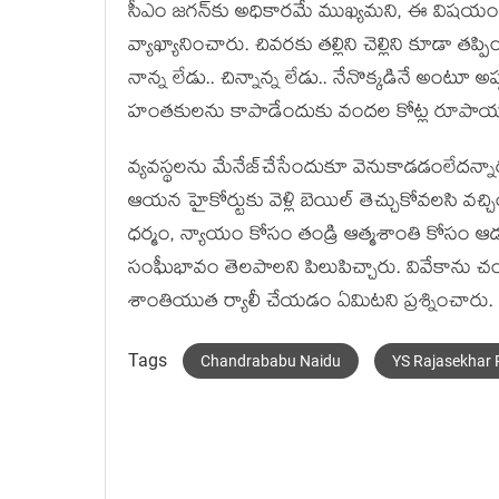
సీఎం జ‌గ‌న్‌కు అధికారమే ముఖ్య‌మని, ఈ విష‌యంలో ఎ
వ్యాఖ్యానించారు. చివ‌ర‌కు త‌ల్లిని చెల్లిని కూడా త
నాన్న లేడు.. చిన్నాన్న లేడు.. నేనొక్కడినే అంటూ అప్
హంతకులను కాపాడేందుకు వందల కోట్ల రూపాయలు
వ్యవస్థలను మేనేజ్‌చేసేందుకూ వెనుకాడడంలేదన్నారు.
ఆయన హైకోర్టుకు వెళ్లి బెయిల్‌ తెచ్చుకోవలసి వచ్చ
ధర్మం, న్యాయం కోసం తండ్రి ఆత్మశాంతి కోసం ఆ
సంఘీభావం తెలపాలని పిలుపిచ్చారు. వివేకాను చంపి
శాంతియుత ర్యాలీ చేయడం ఏమిటని ప్ర‌శ్నించారు.
Tags
Chandrababu Naidu
YS Rajasekhar