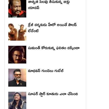
శాశ్వత సెలవు తీసుకున్న బిక్షు
యాదవ్
క్రేజీ దర్శకుడు హీరో అయితే సౌండ్
లేదేంటి
సుమంత్ కోరుకున్న ఫలితం దక్కిందా
మాధ‌వ‌న్ గుండెలు గుబేల్‌
సూపర్ స్టార్ కూతురు ఎలా చేసింది