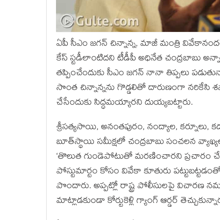
ఏపీ సీఎం జ‌గ‌న్ చిన్నాన్న‌, మాజీ మంత్రి వివేకానంద
కేస్‌ స్టడీలాంటిదని టీడీపీ అధినేత చంద్రబాబు అన
త‌ప్పించేందుకు సీఎం జ‌గ‌న్ నానా తిప్ప‌లు ప‌డుతున్న
సొంత‌ చిన్నాన్నను గొడ్డలితో దారుణంగా నరికేసి శవా
చేసేందుకు సిద్ధమయ్యారని దుయ్యబట్టారు.
శ్రీసత్యసాయి, అనంతపురం, నంద్యాల, కర్నూలు, క‌డ‌ప
బూత్‌స్థాయి సమీక్షలో చంద్ర‌బాబు సంచ‌ల‌న వ్యాఖ్య‌
‘తొలుత గుండెపోటుతో మరణించార‌ని ప్రచారం చే
పోస్టుమార్టం కోసం వివేకా కూతురు పట్టుబట్టడంతో
పొందారు. అప్పట్లో రాష్ట్ర పోలీసులపై విచారణ నమ
మాట్లాడకుండా కోర్టుకెళ్లి గ్యాంగ్‌ ఆర్డర్‌ తెచ్చుకున