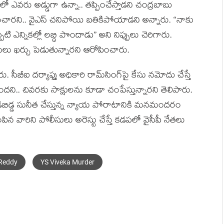
వ‌రు అడ్డుగా ఉన్నా.. త‌ప్పించేస్తాడ‌ని చంద్ర‌బాబు
‌ప్పించార‌ని.. వైఎస్ చ‌నిపోయి బ‌తికిపోయాడ‌ని అన్నారు. “నాకు
పటి ఎన్నికల్లో లబ్ధి పొందాడు” అని నిప్పులు చెరిగారు.
 ఖర్చు పెడుతున్నారని ఆరోపించారు.
 సీబీఐ దర్యాప్తు అధికారి రామ్‌సింగ్‌పై కేసు నమోదు చేస్తే
ిందని.. చివరకు సాక్షులను కూడా చంపేస్తున్నారని తెలిపారు.
డబిడ్డ సునీత చేస్తున్న న్యాయ పోరాటానికి మనమందరం
న వారిని పోలీసులు అరెస్టు చేస్తే కడపలో వైసీపీ నేతలు
 Reddy
YS Viveka Murder