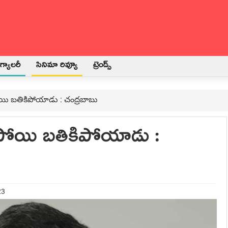
్యాలరీ
సినిమా రివ్యూ
ట్రెండ్స్
పోయి బ‌తికిపోయాడు : చంద్ర‌బాబు
నిపోయి బ‌తికిపోయాడు :
23