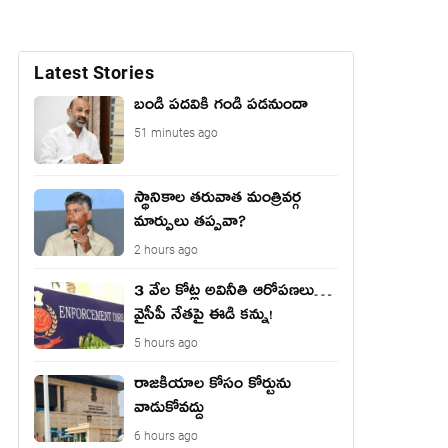
Latest Stories
బండి పదవికి గండి పడనుందా
51 minutes ago
స్థానికాల తరువాత మంత్రివర్గ
మార్పులు తప్పవా?
2 hours ago
3 వేల కోట్ల అవినీతి ఆరోపణలు…
వైసీపీ నేతపై ఈడి కన్ను!
5 hours ago
రాజ‌కీయాల కోసం కోర్టును
వాడుకోవ‌ద్దు
6 hours ago