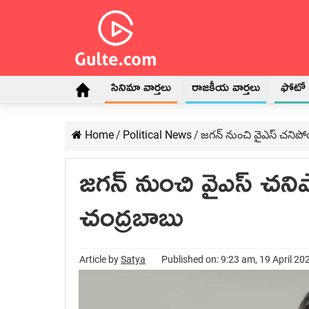
సినిమా వార్తలు
రాజకీయ వార్తలు
ఫోటో గ
Home
/
Political News
/
జ‌గ‌న్ నుంచి వైఎస్ చ‌ని
జ‌గ‌న్ నుంచి వైఎస్ చ‌
చంద్ర‌బాబు
Article by
Satya
Published on: 9:23 am, 19 April 20