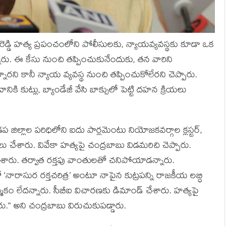
‌రెడ్డి హ‌త్య ప్రపంచంలోని పోలీసులకు, న్యాయ‌వ్య‌వ‌స్థ‌కు కూడా ఒక
్నారు. ఈ కేసు నుంచి తప్పించుకునేందుకు, త‌న వారిని
ార‌ని కానీ న్యాయ వ్య‌వ‌స్థ నుంచి త‌ప్పించుకోలేర‌ని చెప్పారు.
నికి కుట్లు, బ్యాండేజీ వేసి బాక్సులో పెట్టి దహన క్రియలు
‌ జిల్లాల పరిధిలోని ఐదు పార్లమెంటు నియోజకవర్గాల క్లస్టర్‌,
లు చేశారు. వివేకా హత్యపై చంద్రబాబు విడ‌మ‌రిచి చెప్పారు.
శారు. తర్వాత రక్తపు వాంతులతో చనిపోయాడన్నారు.
 ‘నారాసుర రక్తచరిత్ర’ అంటూ నాపైన కుట్రపన్ని రాజకీయ లబ్ధి
్మకం లేదన్నారు. సీబీఐ విచారణకు డిమాండ్‌ చేశారు. హత్యపై
్నారు.“ అని చంద్ర‌బాబు విరుచుకుప‌డ్డారు.