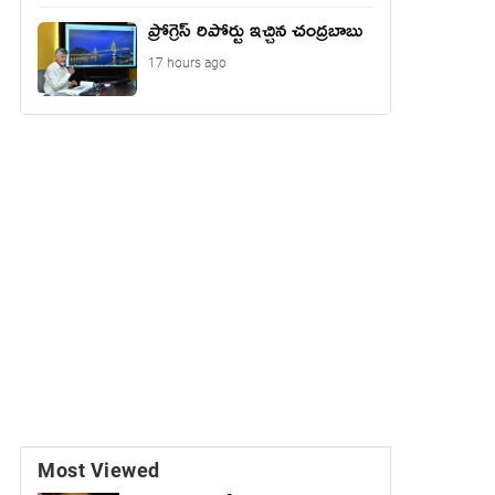
ప్రోగ్రెస్ రిపోర్టు ఇచ్చిన చంద్ర‌బాబు
17 hours ago
Most Viewed