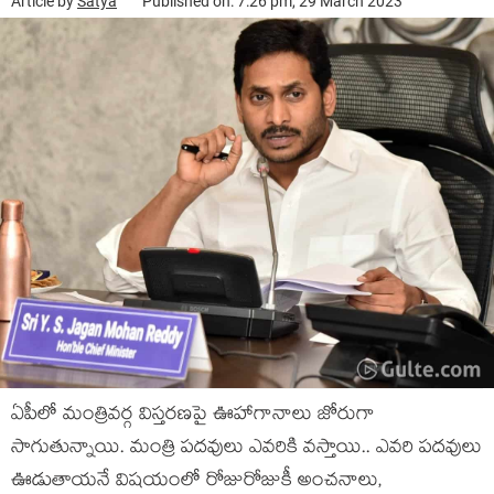
Article by
Satya
Published on: 7:26 pm, 29 March 2023
ఏపీలో మంత్రివర్గ విస్తరణపై ఊహాగానాలు జోరుగా
సాగుతున్నాయి. మంత్రి పదవులు ఎవరికి వస్తాయి.. ఎవరి పదవులు
ఊడుతాయనే విషయంలో రోజురోజుకీ అంచనాలు,