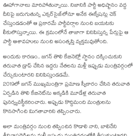
ఊహాగానాలు మారిపోతున్నాయి. నిజానికి పార్టీ అధిష్టానం వద్ద
దీనిపై జరుగుతున్న ఎక్సర్‌సైజ్‌లోనూ అనేక ఈక్వేషన్లు చెక్
చేస్తుండడంతో ఆ ప్రకారమే పార్టీవర్గాల నుంచి బయటకు
లీకులొస్తున్నాయి. ఈ క్రమంలోనే తాజాగా వినిపిస్తున్న పేర్లుపై ఆ
పార్టీ ఆశావహులు నుంచి అసంతృప్తి వ్యక్తమవుతోంది.
అందుకు కారణం.. జగన్ తొలి కేబినెట్లో స్థానం దక్కించుకుని
తరువాత డ్రాప్ చేసిన ఇద్దరు నేతలను మళ్లీ ఇప్పుడు మంత్రివర్గంలో
చేర్చుకుంటారని వినిపిస్తుండడమే.
2019లో జగన్ ముఖ్యమంత్రిగా ప్రమాణ స్వీకారం చేసిన తరువాత
ఏర్పడిన తొలి కేబినెట్‌ను అక్కడికి మూడేళ్ల తరువాత
పునర్వ్యవస్థీకరించారు. అప్పుడు కొద్దిమంది మంత్రులను
కొనసాగించి మిగతావారిని తప్పించారు.
అలా మంత్రివర్గం నుంచి తప్పించిన కొడాలి నాని, బాలినేని