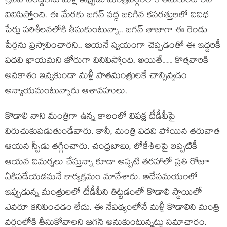
శ్రీనివాసరెడ్డిలను మళ్లీ ఇప్పుడు మంత్రివర్గంలోకి తీసుకుంటారని
వినిపిస్తోంది. ఈ మేరకు జగన్ వద్ద జరిగిన కసరత్తులలో వివిధ
పేర్లు పరిశీలనలోకి తీసుకుంటున్నా.. జగన్ తాజాగా ఈ రెండు
పేర్లను ప్రస్తావించారని.. ఆయనే స్వయంగా చెప్పడంతో ఈ ఇద్దరికీ
పదవి ఖాయమని జోరుగా వినిపిస్తోంది. అయితే… కొత్తవారికి
అవకాశం ఇవ్వకుండా మళ్లీ పాతమంత్రులకే చాన్సివ్వడం
అన్యాయమంటున్నారు ఆశావహులు.
కొడాలి నాని మంత్రిగా ఉన్న కాలంలో విపక్ష టీడీపీపై
విరుచుకుపడుతుండేవారు. కానీ, మంత్రి పదవి పోయిన తరువాత
ఆయన స్పీడు తగ్గించారు. చంద్రబాబు, లోకేశ్‌లపై ఇప్పటికీ
ఆయన విమర్శలు చేస్తున్నా కూడా అప్పటి తరహాలో ప్రతి రోజూ
ఏకిపడేయడమనే కార్యక్రమం మానేశారు. అదేసమయంలో
ఇప్పుడున్న మంత్రులలో టీడీపీని తిట్టడంలో కొడాలి స్థాయిలో
ఎవరూ కనిపించడం లేదు. ఈ నేపథ్యంలోనే మళ్లీ కొడాలిని మంత్రి
వర్గంలోకి తీసుకోవాలని జగన్ అనుకుంటున్నట్లు సమాచారం.