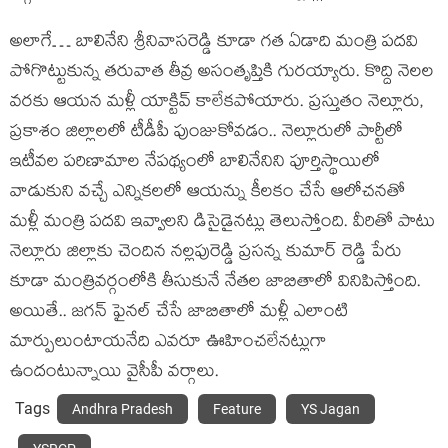
అలాగే… బాలినేని శ్రీనివాసరెడ్డి కూడా గత ఏడాది మంత్రి పదవి
పోగొట్టుకున్న తరువాత తీవ్ర అసంతృప్తికి గురయ్యారు. కొద్ది నెలల
వరకు ఆయన మళ్లీ యాక్టివ్ కాలేకపోయారు. ప్రస్తుతం నెల్లూరు,
ప్రకాశం జిల్లాలలో టీడీపీ పుంజుకోవడం.. నెల్లూరులో పార్టీలో
ఇటీవల పరిణామాల నేపథ్యంలో బాలినేనిని పూర్తిస్థాయిలో
వాడుకుని వచ్చే ఎన్నికలలో ఆయన్ను కీలకం చేసే ఆలోచనతో
మళ్లీ మంత్రి పదవి ఇవ్వాలని డిసైడైనట్లు తెలుస్తోంది. వీరితో పాటు
నెల్లూరు జిల్లాకు చెందిన నల్లపురెడ్డి ప్రసన్న కుమార్ రెడ్డి పేరు
కూడా మంత్రివర్గంలోకి తీసుకునే నేతల జాబితాలో వినిపిస్తోంది.
అయితే.. జగన్ ఫైనల్ చేసే జాబితాలో మళ్లీ ఎలాంటి
మార్పులుంటాయనేది ఎవరూ ఊహించలేనట్లుగా
ఉందంటున్నాయి వైసీపీ వర్గాలు.
Tags
Andhra Pradesh
Feature
YS Jagan