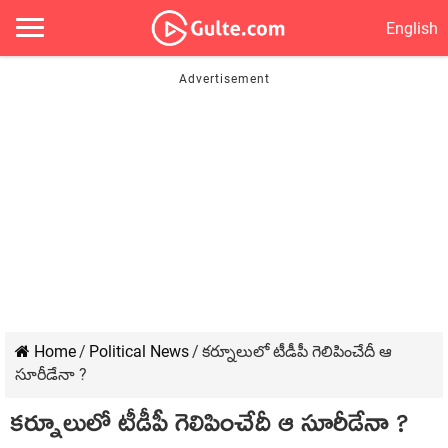
English
Home
/
Political News
/
కర్నూలులో టీడీపీ గెలిపించేదీ ఆ
సూరీడేనా ?
కర్నూలులో టీడీపీ గెలిపించేదీ ఆ సూరీడేనా ?