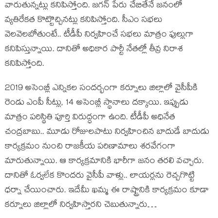
వారుతున్నట్లు కనిపిస్తోంది. జగన్ పేరు చేబితేనే జనంలో
వ్యతిరేకత కొట్టొచ్చినట్లు కనిపిస్తోంది. సీఎం సభలు
వెలవెలబోతుంటే.. టీడీపీ నిర్వహించే సభలు మాత్రం ఫుల్లుగా
కనిపిస్తున్నాయి. దానితో అధికార పార్టీ నేతల్లో తీవ్ర నిరాశ
కనిపిస్తోంది.
2019 అసెంబ్లీ ఎన్నికల సందర్భంగా కర్నూలు జిల్లాలో వైసీపీకి
రెండు ఎంపీ సీట్లు, 14 అసెంబ్లీ స్థానాలు దక్కాయి. ఇప్పుడు
మాత్రం పరిస్థితి పూర్తి విరుద్ధంగా ఉంది. టీడీపీ అధినేత
చంద్రబాబు.. మూడు రోజులపాటు నిర్వహించిన బాదుడే బాదుడు
కార్యక్రమం నుంచి రాజకీయ పరిణామాలు శరవేగంగా
మారుతున్నాయి. ఆ కార్యక్రమానికి భారీగా జనం తరలి వచ్చారు.
దానితో ఓర్వలేక కొందరు వైసీపీ వాళ్లు.. లాయర్లను రెచ్చగొట్టి
ధర్నా చేయించారు. ఇదేమీ ఖమ్మ ఈ రాష్ట్రానికి కార్యక్రమం కూడా
కర్నూలు జిల్లాలో నిర్వహిస్తారని చెబుతున్నారు…