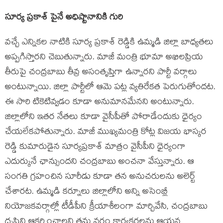
సూర్య ప్రకాశ్ పైనే అధిష్టానానికి గురి
వచ్చే ఎన్నికల నాటికి సూర్య ప్రకాశ్ రెడ్డికి ఉమ్మడి జిల్లా బాధ్యతలు
అప్పగిస్తారని చెబుతున్నారు. మాజీ మంత్రి భూమా అఖిలప్రియ
తీరుపై చంద్రబాబు తీవ్ర అసంతృప్తిగా ఉన్నారని పార్టీ వర్గాలు
అంటున్నాయి. జిల్లా పార్టీలో ఆమె పట్ల వ్యతిరేకత పెరుగుతోందట.
ఈ సారి టికెటివ్వడం కూడా అనుమానమేనని అంటున్నారు.
జిల్లాలోని ఇతర నేతలు కూడా వైసీపీతో పోరాడేందుకు ధైర్యం
చేయలేకపోతున్నారు. మాజీ ముఖ్యమంత్రి కోట్ల విజయ భాస్కర
రెడ్డి కుమారుడైన సూర్యప్రకాశ్ మాత్రం వైసీపీని ధైర్యంగా
ఎదుర్కునే ఛాన్సుందని చంద్రబాబు అంచనా వేస్తున్నారు. ఆ
సంగతి గ్రహంచిన సూరీడు కూడా తన అనుచరులను అలెర్ట్
చేశారట. ఉమ్మడి కర్నూలు జిల్లాలోని అన్ని అసెంబ్లీ
నియోజకవర్గాల్లో టీడీపీని క్రీయాశీలంగా మార్చివేసి, చంద్రబాబు
దృష్టిని ఆకర్షించాలని తమ వర్గం కార్యకర్తలను ఆయన