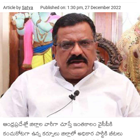
Article by
Satya
Published on: 1:30 pm, 27 December 2022
ఆంధ్రప్రదేశ్లో జిల్లాల వారీగా చూస్తే ఇంతకాలం వైసీపీకి
కంచుకోటగా ఉన్న కర్నూలు జిల్లాలో అధికార పార్టీకి బీటలు