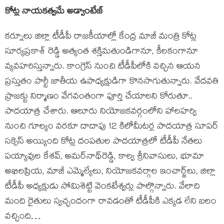
కోట్ల నాయకత్వమే అడ్వాంటేజ్
కర్నూలు జిల్లా టీడీపీ రాజకీయాల్లో కేంద్ర మాజీ మంత్రి కోట్ల
సూర్యప్రకాశ్ రెడ్డి అత్యంత శక్తిమతుండిగానూ, కీలకంగానూ
వ్యవహరిస్తున్నారు. కాంగ్రెస్ నుంచి టీడీపీలోకి వచ్చిన ఆయన
ప్రస్తుతం పార్టీ జాతీయ ఉపాధ్యక్షుడిగా కొనసాగుతున్నారు. వేదవతి
ప్రాజక్టు నిర్మాణం వేగవంతంగా పూర్తి చేయాలని కోరుతూ..
పాదయాత్ర చేశారు. ఆలూరు నియోజకవర్గంలోని హాలహర్వి
నుంచి గూల్యం వరకూ దాదాపు 12 కిలోమీటర్ల పాదయాత్ర సూపర్
సక్సెస్ అయ్యింది కోట్ల దంపతుల పాదయాత్రలో టీడీపీ నేతలు
పయ్యావుల కేశవ్, అమర్‌నాథ్‌రెడ్డి, కాల్వ శ్రీనివాసులు, భూమా
అఖిలప్రియ, మాజీ ఎమ్మెల్యేలు, నియోజకవర్గాల ఇంచార్జ్‌లు, జిల్లా
టీడీపీ అధ్యక్షుడు సోమిశెట్టి వెంకటేశ్వర్లు పాల్గొన్నారు. వేలాది
మంది రైతులు స్వచ్ఛందంగా రావడంతో టీడీపీకి ఎక్కడ లేని బలం
వచ్చింది…