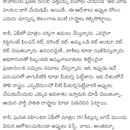
కావాలంటే..ప్ర‌జ‌ల నుంచి చెత్త‌ప‌న్ను వ‌సూలు చేయండి” అని మోడీ
హుకుం జారీ చేయ‌డ‌మే. అయితే.. ఈ ఆదేశాలు అప్పుల కోసం
ఎదురు చూస్తున్న తెలంగాణ వంటి రాష్ట్రాలు తిప్పికొట్టాయి.
కానీ, ఏపీలో మాత్రం చ‌క్క‌గా అమ‌లు చేస్తున్నారు. ఎవ‌రైనా
క‌ట్ట‌నంటే పింఛ‌న్ క‌ట్‌, క‌రెంట్ క‌ట్‌, అమ్మ ఒడి క‌ట్ అంటూ..క‌ట్
క‌ట్ చెబుతున్నారు. అవ‌స‌ర‌మైతే.. లాఠీలు కూడా ఝ‌ళిపిస్తున్నారు.
అధికారుల‌తో సిబ్బందిని అమ్మ‌నాబూతులు తిట్టించైనా
ప్ర‌జ‌ల‌నుంచి ప‌న్నులు వ‌సూలు చేస్తున్నారు. ఇక‌, ఇప్పుడు ఇదే
ప‌రంప‌ర‌లో తాగునీటికి కూడా మీట‌ర్లు పెట్టేశారు. ఇది దేశంలోనే
తొలి రాష్ట్రం. ఎప్ప‌టినుంచో నీటి మీట‌ర్లుపెట్టేవారికి అప్పులు
చేసుకునేందుకు ఎక్కువ అవ‌కాశం ఇస్తామ‌ని మోడీ చెబుతున్నా..
ఆయ‌న పార్టీ పాలిత రాష్ట్రాలు కూడా పెడ‌చెవిన పెట్టాయి.
కానీ, ఘ‌న‌త వ‌హించిన ఏపీలో మాత్రం 151 సీట్లున్న జ‌గ‌న్ ముందు
వెనుక ఆలోచించుకుండా అప్పులు వ‌స్తే.. చాలు.. అంతక‌న్నా