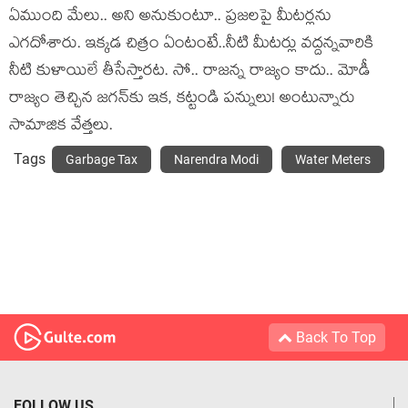
ఏముంది మేలు.. అని అనుకుంటూ.. ప్ర‌జ‌ల‌పై మీట‌ర్ల‌ను
ఎగ‌దోశారు. ఇక్క‌డ చిత్రం ఏంటంటే..నీటి మీట‌ర్లు వ‌ద్ద‌న్న‌వారికి
నీటి కుళాయిలే తీసేస్తార‌ట‌. సో.. రాజన్న రాజ్యం కాదు.. మోడీ
రాజ్యం తెచ్చిన జ‌గ‌న్‌కు ఇక‌, క‌ట్టండి ప‌న్నులు! అంటున్నారు
సామాజిక వేత్త‌లు.
Tags
Garbage Tax
Narendra Modi
Water Meters
Back To Top
FOLLOW US