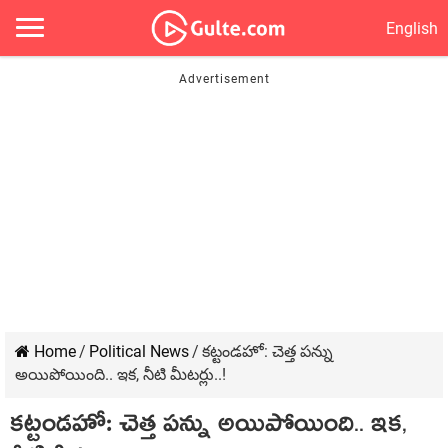
English
Home
/
Political News
/
క‌ట్టండ‌హో: చెత్త పన్ను
అయిపోయింది.. ఇక‌, నీటి మీట‌ర్లు..!
క‌ట్టండ‌హో: చెత్త పన్ను అయిపోయింది.. ఇక‌,