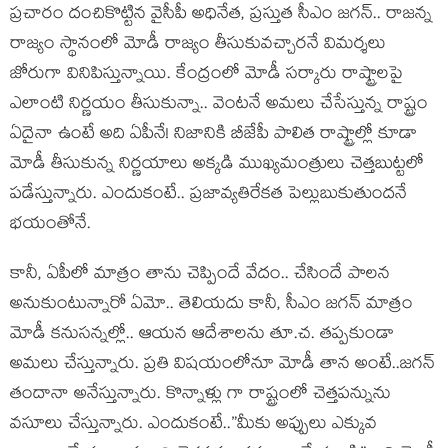
ప్ర‌చారం దంచికొట్టిన వైసీపీ అధినేత, ప్ర‌స్తుత సీఎం జ‌గ‌న్‌.. రాజన్న
రాజ్యం స్థానంలో మోడీ రాజ్యం తీసుకువ‌చ్చార‌నే విమ‌ర్శ‌లు
జోరుగా వినిపిస్తున్నాయి. కేంద్రంలో మోడీ స‌ర్కారు రాష్ట్రాల‌పై
ఎలాంటి నిర్ణ‌యం తీసుకున్నా.. వెంట‌నే అమ‌లు చేసేస్తున్న రాష్ట్రం
ఏదైనా ఉంటే అది ఏపీనే! నిజానికి బీజేపీ పాలిత రాష్ట్రాల్లో కూడా
మోడీ తీసుకున్న నిర్ణ‌యాలు అక్క‌డి ముఖ్య‌మంత్రులు చెత్త‌బుట్ట‌లో
ప‌డేస్తున్నారు. ఎందుకంటే.. ప్ర‌జావ్య‌తిరేకత పెల్లుబుకుతుంద‌నే
భ‌యంతోనే.
కానీ, ఏపీలో మాత్రం తాను చెప్పిందే వేదం.. చేసిందే పాల‌న
అనుకుంటున్నారో ఏమో.. తెలియ‌దు కానీ, సీఎం జ‌గ‌న్‌ మాత్రం
మోడీ క‌నుస‌న్న‌ల్లో.. ఆయ‌న ఆదేశాల‌ను తూ.చ‌. త‌ప్ప‌కుండా
అమ‌లు చేస్తున్నారు. ప్ర‌తి విష‌యంలోనూ మోడీ తాన అంటే..జ‌గ‌న్
తందానా అనేస్తున్నారు. కొన్నాళ్లు గా రాష్ట్రంలో చెత్త‌ప‌న్నును
వ‌సూలు చేస్తున్నారు. ఎందుకంటే..”మీకు అప్పులు ఎక్కువ