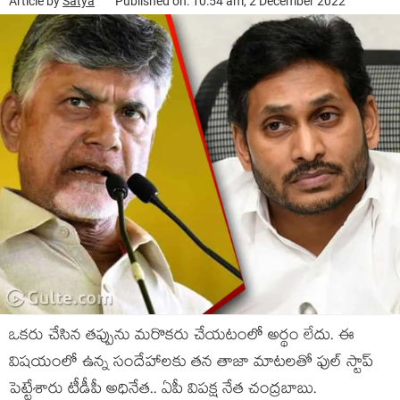
Article by
Satya
Published on: 10:54 am, 2 December 2022
ఒకరు చేసిన తప్పును మరొకరు చేయటంలో అర్థం లేదు. ఈ
విషయంలో ఉన్న సందేహాలకు తన తాజా మాటలతో ఫుల్ స్టాప్
పెట్టేశారు టీడీపీ అధినేత.. ఏపీ విపక్ష నేత చంద్రబాబు.