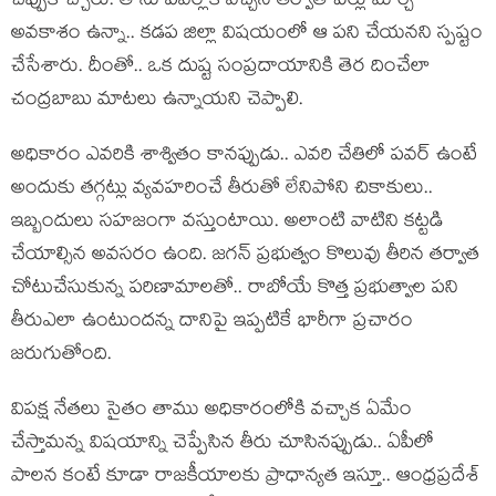
చెప్పుకొచ్చారు. తాను పవర్లోకి వచ్చిన తర్వాత పేర్లు మార్చే
అవకాశం ఉన్నా.. కడప జిల్లా విషయంలో ఆ పని చేయనని స్పష్టం
చేసేశారు. దీంతో.. ఒక దుష్ట సంప్రదాయానికి తెర దించేలా
చంద్రబాబు మాటలు ఉన్నాయని చెప్పాలి.
అధికారం ఎవరికి శాశ్వితం కానప్పుడు.. ఎవరి చేతిలో పవర్ ఉంటే
అందుకు తగ్గట్లు వ్యవహరించే తీరుతో లేనిపోని చికాకులు..
ఇబ్బందులు సహజంగా వస్తుంటాయి. అలాంటి వాటిని కట్టడి
చేయాల్సిన అవసరం ఉంది. జగన్ ప్రభుత్వం కొలువు తీరిన తర్వాత
చోటుచేసుకున్న పరిణామాలతో.. రాబోయే కొత్త ప్రభుత్వాల పని
తీరుఎలా ఉంటుందన్న దానిపై ఇప్పటికే భారీగా ప్రచారం
జరుగుతోంది.
విపక్ష నేతలు సైతం తాము అధికారంలోకి వచ్చాక ఏమేం
చేస్తామన్న విషయాన్ని చెప్పేసిన తీరు చూసినప్పుడు.. ఏపీలో
పాలన కంటే కూడా రాజకీయాలకు ప్రాధాన్యత ఇస్తూ.. ఆంధ్రప్రదేశ్