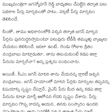
ముఖ్యమంత్రిగా జగన్మోహన్ రెడ్డి బాధ్యతలు చేపట్టిన తర్వాత పలు
పథకాల పేర్లు మార్చటంతో పాటు.. వర్సిటీ పేర్లు మార్చటం
తెలిసిందే.
దీంతో.. తాము అధికారంలోకి వచ్చిన తర్వాత జగన్ మార్చిన
పేర్లను పునరుద్ధరిస్తామంటూ పలువురు టీడీపీ తమ్ముళ్లు వ్యాఖ్యలు
చేయటం తెలిసిందే. ఇదిలా ఉంటే.. రెండు రోజుల క్రితం
చంద్రబాబు మాట్లాడుతూ.. తాను తలుచుకుంటే కడప జిల్లా
పేరును మార్చలేనా? అన్న ప్రశ్నను సంధించారు.
అయితే.. సీఎం జగన్ మాదిరి తాను చేయనన్న క్లారిటీ ఇచ్చిన
చంద్రబాబు.. జగన్ హయాంలో మారిన పేర్లకు మార్పులు తప్పవన్న
విషయాన్ని స్పష్టం చేస్తూనే.. వైఎస్ పేరు మీద ఉన్న కడప జిల్లా
పేరును కూడా మార్చే ఆలోచన లేదని స్పష్టం చేశారు. పేర్లు
మార్చటం గొప్ప కాదన్న ఆయన.. తనకు సంస్కారం ఉందని