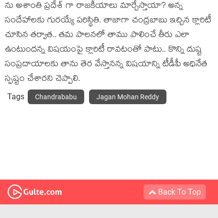
ను అశాంతి ప్రదేశ్ గా రాజకీయాలు మార్చేస్తాయా? అన్న
సందేహాలకు గురయ్యే పరిస్థితి. తాజాగా చంద్రబాబు ఇచ్చిన క్లారిటీ
చూసిన తర్వాత.. తమ పాలనలో తాము పాలించే తీరు ఎలా
ఉంటుందన్న విషయంపై క్లారిటీ రావటంతో పాటు.. కొన్ని దుష్ట
సంప్రదాయాలకు తాను తెర వేస్తానన్న విషయాన్ని టీడీపీ అధినేత
స్పష్టం చేశారని చెప్పాలి.
Tags
Chandrababu
Jagan Mohan Reddy
Back To Top