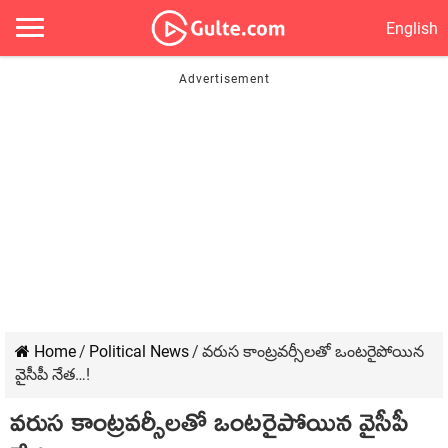
English
Home
/
Political News
/
వ‌రుస కాంట్ర‌వ‌ర్సీల‌తో ఒంట‌రైపోయిన
వైసీపీ నేత‌…!
వ‌రుస కాంట్ర‌వ‌ర్సీల‌తో ఒంట‌రైపోయిన వైసీపీ