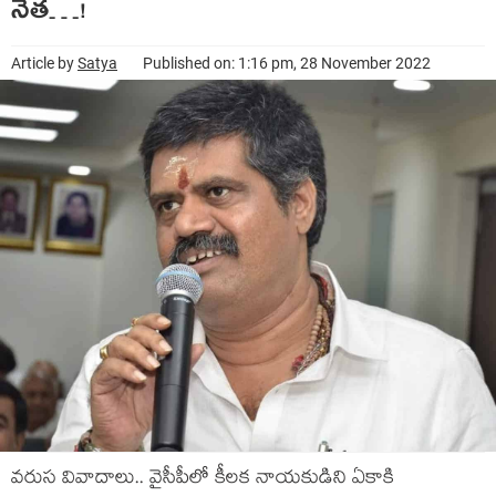
నేత‌…!
Article by
Satya
Published on: 1:16 pm, 28 November 2022
వ‌రుస వివాదాలు.. వైసీపీలో కీల‌క నాయ‌కుడిని ఏకాకి