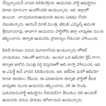
చేస్తున్నాయ‌నే వాద‌న వినిపిస్తోంది. ఆయ‌న‌కు పార్టీ అధిష్టానం
కూడా దూరంగా ఉంటోంద‌ని అంటున్నారు. ఇక‌, జిల్లాలో
అయినా.. నాయ‌కుల‌కుఆయ‌న‌కు అస‌లు ప‌డ‌డం లేద‌ని
చెబుతున్నారు. ఆయ‌నే మాజీ మంత్రి, భీమిలి ఎమ్మెల్యే అవంతి
శ్రీనివాస‌రావు. తాజాగా ఆయ‌న‌ను పార్టీలోని జిల్లా బాధ్య‌త‌ల నుంచి
త‌ప్పించారు. త‌ర్వాత ఆయ‌న‌కు ప్రాధాన్యం లేకుండా పోయింది.
దీనికి కార‌ణం వ‌రుస వివాదాలేన‌ని అంటున్నారు లోక‌ల్
నాయ‌కులు. గ‌తంలో అర‌గంట‌.. అంటూ ఒక ఆడియో క్లిప్ రాగా..
త‌ర్వాత జ‌రిగిన మంత్రి వ‌ర్గ విస్త‌ర‌ణ‌లో అది కాస్తా పోయింది. ఇది
ఆ ఎఫెక్టే అనే వాద‌న వినిపించింది. ఇక‌, ఇటీవ‌ల మ‌రో ఆడియో
కూడా క‌ల‌క‌లం రేపింది. ఈ ప‌రిణామాల త‌ర్వాత పార్టీలో కీల‌క
బాధ్య‌త‌ల నుంచి ఆయ‌న‌ను త‌ప్పించారు. సో ఈ రెండు
ఘ‌ట‌న‌ల‌నుపార్టీ అధిష్టానం సీరియ‌స్‌గా తీసుకుం ద‌ని అందుకే
ఆయ‌న‌కు వ‌రుస షాకులు త‌గిలాయ‌ని అంటున్నారు.