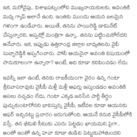
ఇక‌, మ‌రోవైపు.. విశాఖ‌ప‌ట్నంలోని ముఖ్య‌నాయ‌కుల‌కు, అవంతికి
మ‌ధ్య గ్యాప్ అలానే ఉంది. ఇంత‌కు ముందు ఆయ‌న బ‌ల‌మైన
గ‌ళంగా ఉండేవారు. అయితే, త‌న‌ను సాయిరెడ్డి డామినేట్
చేస్తున్నార‌ని, అప్పట్లో మంత్రిగా ఉన్నా.. త‌న‌ను ప‌ట్టించుకోలేద‌ని
అనేవారు. ఇక‌, ఇప్పుడు ఉత్త‌రాంధ్ర జిల్లాల బాధ్య‌త‌ల‌ను వైవీ
సుబ్బారెడ్డికి అప్ప‌గించారు. పోనీ ఆయ‌నైనా అవంతి విష‌యంలో
సానుకూలంగా ఉన్నారా? అంటే, అది కూడా క‌నిపించ‌డం లేదు.
ఇవ‌న్నీ ఇలా ఉంటే, త‌నకు రాజ‌కీయంగా వైరం ఉన్న గంటా
శ్రీనివాస‌రావుకు వైసీపీ మ‌ళ్లీ మ‌ళ్లీ ఆఫ‌ర్లు ఇస్తుండ‌డం అవంతికి
అస‌లు న‌చ్చ‌డం లేదు, గంటా ఎక్క‌డ జ‌న‌సేన పార్టీ తీర్థం
పుచ్చుకుంటారోన‌ని భావిస్తున్న వైసీపీ, ఇటీవ‌ల కూడా ఆయ‌న‌కు
ఆఫ‌ర్ ఇచ్చిన‌ట్టు ప్ర‌చారం జ‌రుగుతోంది. ఆయ‌నే క‌నుక వైసీపీలోకి
వ‌స్తే.. త‌న భీమిలి సీటుకు ఎస‌రు పెట్ట‌డం ఖాయ‌మ‌ని.పైగా..
అంతో ఇంతో ఉన్న హ‌వా కూడా తుడిచి పెట్టుకుపోతుంద‌ని